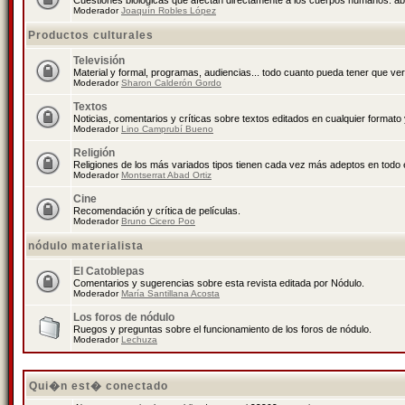
Cuestiones biológicas que afectan directamente a los cuerpos humanos: abo
Moderador
Joaquín Robles López
Productos culturales
Televisión
Material y formal, programas, audiencias... todo cuanto pueda tener que ver
Moderador
Sharon Calderón Gordo
Textos
Noticias, comentarios y críticas sobre textos editados en cualquier formato y
Moderador
Lino Camprubí Bueno
Religión
Religiones de los más variados tipos tienen cada vez más adeptos en todo 
Moderador
Montserrat Abad Ortiz
Cine
Recomendación y crítica de películas.
Moderador
Bruno Cicero Poo
nódulo materialista
El Catoblepas
Comentarios y sugerencias sobre esta revista editada por Nódulo.
Moderador
María Santillana Acosta
Los foros de nódulo
Ruegos y preguntas sobre el funcionamiento de los foros de nódulo.
Moderador
Lechuza
Qui�n est� conectado