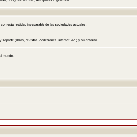
rto, huelga de hambre, manipulación genética...
 con esta realidad inseparable de las sociedades actuales.
 soporte (libros, revistas, cederrones, internet, &c.) y su entorno.
el mundo.