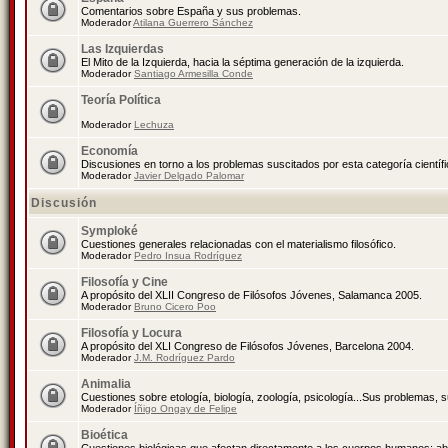
Comentarios sobre España y sus problemas.
Moderador
Atilana Guerrero Sánchez
Las Izquierdas
El Mito de la Izquierda, hacia la séptima generación de la izquierda.
Moderador
Santiago Armesilla Conde
Teoría Política
Moderador
Lechuza
Economía
Discusiones en torno a los problemas suscitados por esta categoría científ
Moderador
Javier Delgado Palomar
Discusión
Symploké
Cuestiones generales relacionadas con el materialismo filosófico.
Moderador
Pedro Insua Rodríguez
Filosofía y Cine
A propósito del XLII Congreso de Filósofos Jóvenes, Salamanca 2005.
Moderador
Bruno Cicero Poo
Filosofía y Locura
A propósito del XLI Congreso de Filósofos Jóvenes, Barcelona 2004.
Moderador
J.M. Rodríguez Pardo
Animalia
Cuestiones sobre etología, biología, zoología, psicología...Sus problemas, 
Moderador
Íñigo Ongay de Felipe
Bioética