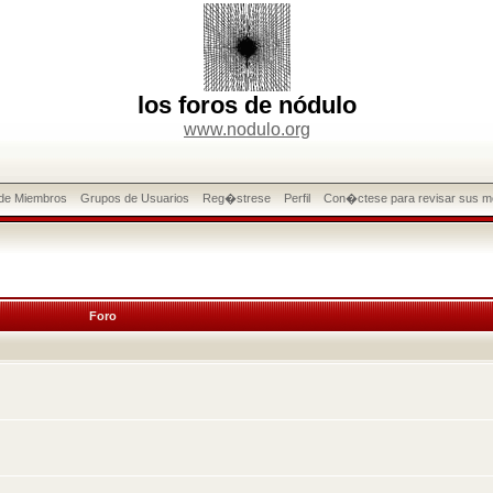
los foros de nódulo
www.nodulo.org
 de Miembros
Grupos de Usuarios
Reg�strese
Perfil
Con�ctese para revisar sus m
Foro