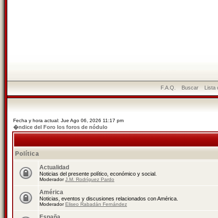
F.A.Q.
Buscar
Lista
Fecha y hora actual: Jue Ago 06, 2026 11:17 pm
�ndice del Foro los foros de nódulo
Política
Actualidad
Noticias del presente político, económico y social.
Moderador
J.M. Rodríguez Pardo
América
Noticias, eventos y discusiones relacionados con América.
Moderador
Eliseo Rabadán Fernández
España