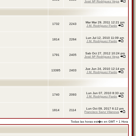
José Mª Rodríguez Vega
Mar Mar 29, 2011 12:21 pm
1732
2243
J.M. Rodríguez Pardo
Lun Jul 12, 2010 11:09 am
1814
2264
J.M. Rodríguez Pardo
Sab Oct 27, 2012 10:24 pm
1791
2405
José Mª Rodríguez Vega
Jue Jun 24, 2010 12:14 pm
13395
2403
J.M. Rodríguez Pardo
Lun Jun 07, 2010 8:33 am
1740
2093
J.M. Rodríguez Pardo
Lun Oct 09, 2017 6:12 pm
1814
2114
Francisco Sanz Vilanova
Todas las horas est�n en GMT + 1 Hora