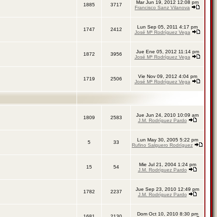
Mar Jun 19, 2012 12:08 pm
1885
3717
Francisco Sanz Vilanova
Lun Sep 05, 2011 4:17 pm
1747
2412
José Mª Rodríguez Vega
Jue Ene 05, 2012 11:14 pm
1872
3956
José Mª Rodríguez Vega
Vie Nov 09, 2012 4:04 pm
1719
2506
José Mª Rodríguez Vega
Jue Jun 24, 2010 10:09 am
1809
2583
J.M. Rodríguez Pardo
Lun May 30, 2005 5:22 pm
5
33
Rufino Salguero Rodríguez
Mie Jul 21, 2004 1:24 pm
15
54
J.M. Rodríguez Pardo
Jue Sep 23, 2010 12:49 pm
1782
2237
J.M. Rodríguez Pardo
Dom Oct 10, 2010 8:30 pm
1681
2130