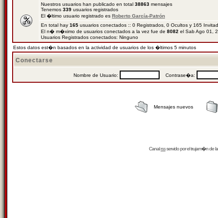
Nuestros usuarios han publicado en total
38863
mensajes
Tenemos
339
usuarios registrados
El �ltimo usuario registrado es
Roberto García-Patrón
En total hay
165
usuarios conectados :: 0 Registrados, 0 Ocultos y 165 Invit
El n� m�ximo de usuarios conectados a la vez fue de
8082
el Sab Ago 01, 
Usuarios Registrados conectados: Ninguno
Estos datos est�n basados en la actividad de usuarios de los �ltimos 5 minutos
Conectarse
Nombre de Usuario:
Contrase�a:
Mensajes nuevos
Canal
rss
servido por el
trujam�n
de la