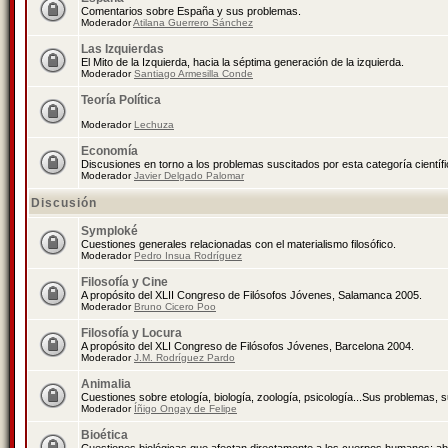
Comentarios sobre España y sus problemas.
Moderador
Atilana Guerrero Sánchez
Las Izquierdas
El Mito de la Izquierda, hacia la séptima generación de la izquierda.
Moderador
Santiago Armesilla Conde
Teoría Política
Moderador
Lechuza
Economía
Discusiones en torno a los problemas suscitados por esta categoría científ
Moderador
Javier Delgado Palomar
Discusión
Symploké
Cuestiones generales relacionadas con el materialismo filosófico.
Moderador
Pedro Insua Rodríguez
Filosofía y Cine
A propósito del XLII Congreso de Filósofos Jóvenes, Salamanca 2005.
Moderador
Bruno Cicero Poo
Filosofía y Locura
A propósito del XLI Congreso de Filósofos Jóvenes, Barcelona 2004.
Moderador
J.M. Rodríguez Pardo
Animalia
Cuestiones sobre etología, biología, zoología, psicología...Sus problemas, 
Moderador
Íñigo Ongay de Felipe
Bioética