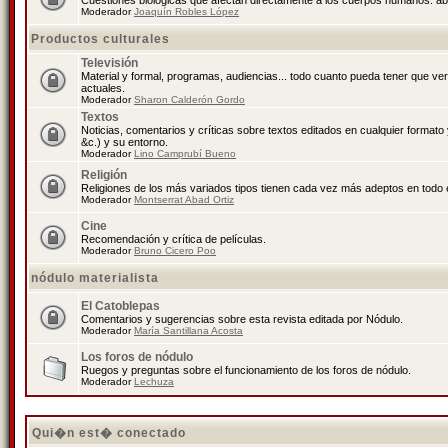
Cuestiones biológicas que afectan directamente a los cuerpos humanos: abo
Moderador
Joaquín Robles López
Productos culturales
Televisión
Material y formal, programas, audiencias... todo cuanto pueda tener que ve
actuales.
Moderador
Sharon Calderón Gordo
Textos
Noticias, comentarios y críticas sobre textos editados en cualquier formato y
&c.) y su entorno.
Moderador
Lino Camprubí Bueno
Religión
Religiones de los más variados tipos tienen cada vez más adeptos en todo 
Moderador
Montserrat Abad Ortiz
Cine
Recomendación y crítica de películas.
Moderador
Bruno Cicero Poo
nódulo materialista
El Catoblepas
Comentarios y sugerencias sobre esta revista editada por Nódulo.
Moderador
María Santillana Acosta
Los foros de nódulo
Ruegos y preguntas sobre el funcionamiento de los foros de nódulo.
Moderador
Lechuza
Qui�n est� conectado