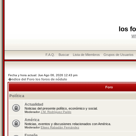
los f
w
F.A.Q.
Buscar
Lista de Miembros
Grupos de Usuarios
Fecha y hora actual: Jue Ago 06, 2026 12:43 pm
�ndice del Foro los foros de nódulo
Foro
Política
Actualidad
Noticias del presente político, económico y social.
Moderador
J.M. Rodríguez Pardo
América
Noticias, eventos y discusiones relacionados con América.
Moderador
Eliseo Rabadán Fernández
España