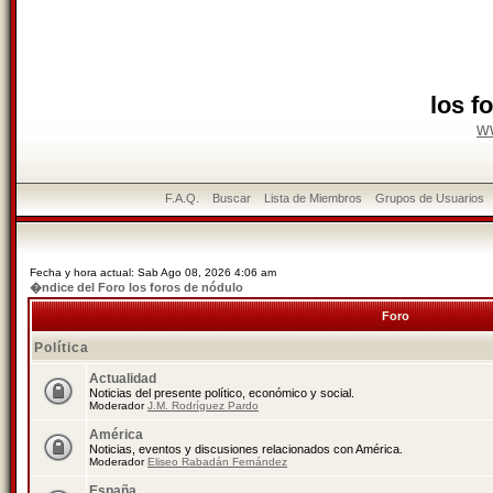
los f
w
F.A.Q.
Buscar
Lista de Miembros
Grupos de Usuarios
Fecha y hora actual: Sab Ago 08, 2026 4:06 am
�ndice del Foro los foros de nódulo
Foro
Política
Actualidad
Noticias del presente político, económico y social.
Moderador
J.M. Rodríguez Pardo
América
Noticias, eventos y discusiones relacionados con América.
Moderador
Eliseo Rabadán Fernández
España