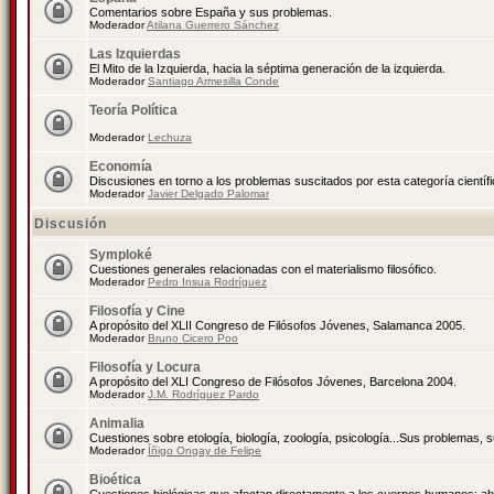
Comentarios sobre España y sus problemas.
Moderador
Atilana Guerrero Sánchez
Las Izquierdas
El Mito de la Izquierda, hacia la séptima generación de la izquierda.
Moderador
Santiago Armesilla Conde
Teoría Política
Moderador
Lechuza
Economía
Discusiones en torno a los problemas suscitados por esta categoría científ
Moderador
Javier Delgado Palomar
Discusión
Symploké
Cuestiones generales relacionadas con el materialismo filosófico.
Moderador
Pedro Insua Rodríguez
Filosofía y Cine
A propósito del XLII Congreso de Filósofos Jóvenes, Salamanca 2005.
Moderador
Bruno Cicero Poo
Filosofía y Locura
A propósito del XLI Congreso de Filósofos Jóvenes, Barcelona 2004.
Moderador
J.M. Rodríguez Pardo
Animalia
Cuestiones sobre etología, biología, zoología, psicología...Sus problemas, 
Moderador
Íñigo Ongay de Felipe
Bioética