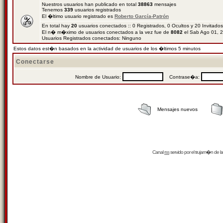
Nuestros usuarios han publicado en total
38863
mensajes
Tenemos
339
usuarios registrados
El �ltimo usuario registrado es
Roberto García-Patrón
En total hay
20
usuarios conectados :: 0 Registrados, 0 Ocultos y 20 Invitado
El n� m�ximo de usuarios conectados a la vez fue de
8082
el Sab Ago 01, 
Usuarios Registrados conectados: Ninguno
Estos datos est�n basados en la actividad de usuarios de los �ltimos 5 minutos
Conectarse
Nombre de Usuario:
Contrase�a:
Mensajes nuevos
Canal
rss
servido por el
trujam�n
de la