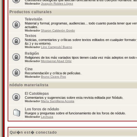
Cuestiones biológicas que afectan directamente a los cuerpos humanos: abo
Moderador
Joaquín Robles López
Productos culturales
Televisión
Material y formal, programas, audiencias... todo cuanto pueda tener que ve
actuales.
Moderador
Sharon Calderón Gordo
Textos
Noticias, comentarios y críticas sobre textos editados en cualquier formato y
&c.) y su entorno.
Moderador
Lino Camprubí Bueno
Religión
Religiones de los más variados tipos tienen cada vez más adeptos en todo 
Moderador
Montserrat Abad Ortiz
Cine
Recomendación y crítica de películas.
Moderador
Bruno Cicero Poo
nódulo materialista
El Catoblepas
Comentarios y sugerencias sobre esta revista editada por Nódulo.
Moderador
María Santillana Acosta
Los foros de nódulo
Ruegos y preguntas sobre el funcionamiento de los foros de nódulo.
Moderador
Lechuza
Qui�n est� conectado