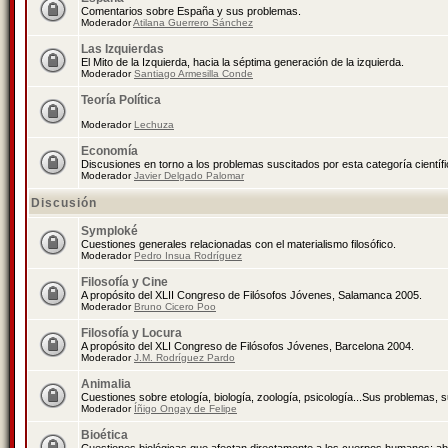
Comentarios sobre España y sus problemas.
Moderador
Atilana Guerrero Sánchez
Las Izquierdas
El Mito de la Izquierda, hacia la séptima generación de la izquierda.
Moderador
Santiago Armesilla Conde
Teoría Política
Moderador
Lechuza
Economía
Discusiones en torno a los problemas suscitados por esta categoría científ
Moderador
Javier Delgado Palomar
Discusión
Symploké
Cuestiones generales relacionadas con el materialismo filosófico.
Moderador
Pedro Insua Rodríguez
Filosofía y Cine
A propósito del XLII Congreso de Filósofos Jóvenes, Salamanca 2005.
Moderador
Bruno Cicero Poo
Filosofía y Locura
A propósito del XLI Congreso de Filósofos Jóvenes, Barcelona 2004.
Moderador
J.M. Rodríguez Pardo
Animalia
Cuestiones sobre etología, biología, zoología, psicología...Sus problemas, 
Moderador
Íñigo Ongay de Felipe
Bioética