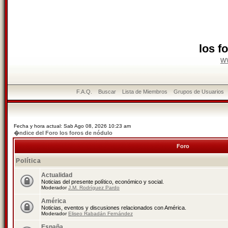
los f
w
F.A.Q.
Buscar
Lista de Miembros
Grupos de Usuarios
Fecha y hora actual: Sab Ago 08, 2026 10:23 am
�ndice del Foro los foros de nódulo
Foro
Política
Actualidad
Noticias del presente político, económico y social.
Moderador
J.M. Rodríguez Pardo
América
Noticias, eventos y discusiones relacionados con América.
Moderador
Eliseo Rabadán Fernández
España