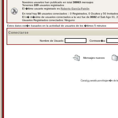
Nuestros usuarios han publicado en total
38863
mensajes
Tenemos
339
usuarios registrados
El �ltimo usuario registrado es
Roberto García-Patrón
En total hay
50
usuarios conectados :: 0 Registrados, 0 Ocultos y 50 Invitado
El n� m�ximo de usuarios conectados a la vez fue de
8082
el Sab Ago 01, 
Usuarios Registrados conectados: Ninguno
Estos datos est�n basados en la actividad de usuarios de los �ltimos 5 minutos
Conectarse
Nombre de Usuario:
Contrase�a:
Mensajes nuevos
Canal
rss
servido por el
trujam�n
de la