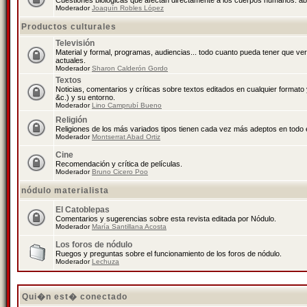
Cuestiones biológicas que afectan directamente a los cuerpos humanos: abo
Moderador
Joaquín Robles López
Productos culturales
Televisión
Material y formal, programas, audiencias... todo cuanto pueda tener que ve
actuales.
Moderador
Sharon Calderón Gordo
Textos
Noticias, comentarios y críticas sobre textos editados en cualquier formato y
&c.) y su entorno.
Moderador
Lino Camprubí Bueno
Religión
Religiones de los más variados tipos tienen cada vez más adeptos en todo 
Moderador
Montserrat Abad Ortiz
Cine
Recomendación y crítica de películas.
Moderador
Bruno Cicero Poo
nódulo materialista
El Catoblepas
Comentarios y sugerencias sobre esta revista editada por Nódulo.
Moderador
María Santillana Acosta
Los foros de nódulo
Ruegos y preguntas sobre el funcionamiento de los foros de nódulo.
Moderador
Lechuza
Qui�n est� conectado