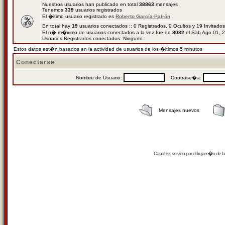
Nuestros usuarios han publicado en total
38863
mensajes
Tenemos
339
usuarios registrados
El �ltimo usuario registrado es
Roberto García-Patrón
En total hay
19
usuarios conectados :: 0 Registrados, 0 Ocultos y 19 Invitado
El n� m�ximo de usuarios conectados a la vez fue de
8082
el Sab Ago 01, 
Usuarios Registrados conectados: Ninguno
Estos datos est�n basados en la actividad de usuarios de los �ltimos 5 minutos
Conectarse
Nombre de Usuario:
Contrase�a:
Mensajes nuevos
Canal
rss
servido por el
trujam�n
de la