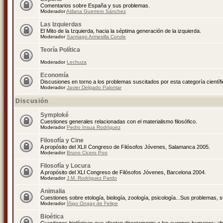
Comentarios sobre España y sus problemas.
Moderador
Atilana Guerrero Sánchez
Las Izquierdas
El Mito de la Izquierda, hacia la séptima generación de la izquierda.
Moderador
Santiago Armesilla Conde
Teoría Política
Moderador
Lechuza
Economía
Discusiones en torno a los problemas suscitados por esta categoría científ
Moderador
Javier Delgado Palomar
Discusión
Symploké
Cuestiones generales relacionadas con el materialismo filosófico.
Moderador
Pedro Insua Rodríguez
Filosofía y Cine
A propósito del XLII Congreso de Filósofos Jóvenes, Salamanca 2005.
Moderador
Bruno Cicero Poo
Filosofía y Locura
A propósito del XLI Congreso de Filósofos Jóvenes, Barcelona 2004.
Moderador
J.M. Rodríguez Pardo
Animalia
Cuestiones sobre etología, biología, zoología, psicología...Sus problemas, 
Moderador
Íñigo Ongay de Felipe
Bioética