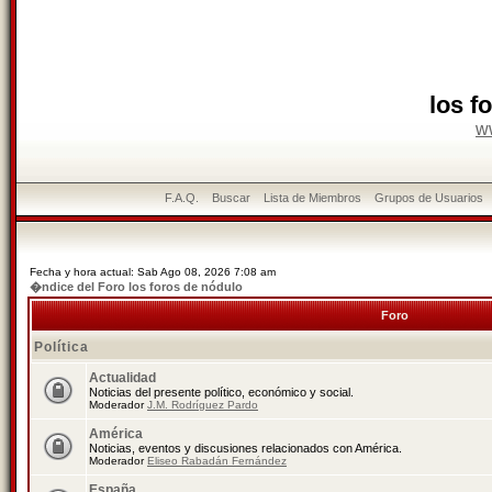
los f
w
F.A.Q.
Buscar
Lista de Miembros
Grupos de Usuarios
Fecha y hora actual: Sab Ago 08, 2026 7:08 am
�ndice del Foro los foros de nódulo
Foro
Política
Actualidad
Noticias del presente político, económico y social.
Moderador
J.M. Rodríguez Pardo
América
Noticias, eventos y discusiones relacionados con América.
Moderador
Eliseo Rabadán Fernández
España