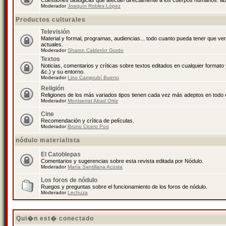
Cuestiones biológicas que afectan directamente a los cuerpos humanos: abo
Moderador
Joaquín Robles López
Productos culturales
Televisión
Material y formal, programas, audiencias... todo cuanto pueda tener que ve
actuales.
Moderador
Sharon Calderón Gordo
Textos
Noticias, comentarios y críticas sobre textos editados en cualquier formato y
&c.) y su entorno.
Moderador
Lino Camprubí Bueno
Religión
Religiones de los más variados tipos tienen cada vez más adeptos en todo 
Moderador
Montserrat Abad Ortiz
Cine
Recomendación y crítica de películas.
Moderador
Bruno Cicero Poo
nódulo materialista
El Catoblepas
Comentarios y sugerencias sobre esta revista editada por Nódulo.
Moderador
María Santillana Acosta
Los foros de nódulo
Ruegos y preguntas sobre el funcionamiento de los foros de nódulo.
Moderador
Lechuza
Qui�n est� conectado