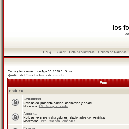
los f
w
F.A.Q.
Buscar
Lista de Miembros
Grupos de Usuarios
Fecha y hora actual: Jue Ago 06, 2026 5:13 pm
�ndice del Foro los foros de nódulo
Foro
Política
Actualidad
Noticias del presente político, económico y social.
Moderador
J.M. Rodríguez Pardo
América
Noticias, eventos y discusiones relacionados con América.
Moderador
Eliseo Rabadán Fernández
España