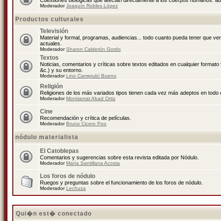
Cuestiones biológicas que afectan directamente a los cuerpos humanos: abo
Moderador
Joaquín Robles López
Productos culturales
Televisión
Material y formal, programas, audiencias... todo cuanto pueda tener que ve
actuales.
Moderador
Sharon Calderón Gordo
Textos
Noticias, comentarios y críticas sobre textos editados en cualquier formato y
&c.) y su entorno.
Moderador
Lino Camprubí Bueno
Religión
Religiones de los más variados tipos tienen cada vez más adeptos en todo 
Moderador
Montserrat Abad Ortiz
Cine
Recomendación y crítica de películas.
Moderador
Bruno Cicero Poo
nódulo materialista
El Catoblepas
Comentarios y sugerencias sobre esta revista editada por Nódulo.
Moderador
María Santillana Acosta
Los foros de nódulo
Ruegos y preguntas sobre el funcionamiento de los foros de nódulo.
Moderador
Lechuza
Qui�n est� conectado