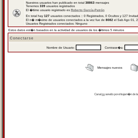
Nuestros usuarios han publicado en total
38863
mensajes
Tenemos
339
usuarios registrados
El �ltimo usuario registrado es
Roberto García-Patrón
En total hay
127
usuarios conectados :: 0 Registrados, 0 Ocultos y 127 Invit
El n� m�ximo de usuarios conectados a la vez fue de
8082
el Sab Ago 01, 
Usuarios Registrados conectados: Ninguno
Estos datos est�n basados en la actividad de usuarios de los �ltimos 5 minutos
Conectarse
Nombre de Usuario:
Contrase�a:
Mensajes nuevos
Canal
rss
servido por el
trujam�n
de la