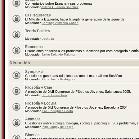
Comentarios sobre España y sus problemas.
Moderador
Atilana Guerrero Sánchez
Las Izquierdas
El Mito de la Izquierda, hacia la séptima generación de la izquierda.
Moderador
Santiago Armesilla Conde
Teoría Política
Moderador
Lechuza
Economía
Discusiones en torno a los problemas suscitados por esta categoría científ
Moderador
Javier Delgado Palomar
Discusión
Symploké
Cuestiones generales relacionadas con el materialismo filosófico.
Moderador
Pedro Insua Rodríguez
Filosofía y Cine
A propósito del XLII Congreso de Filósofos Jóvenes, Salamanca 2005.
Moderador
Bruno Cicero Poo
Filosofía y Locura
A propósito del XLI Congreso de Filósofos Jóvenes, Barcelona 2004.
Moderador
J.M. Rodríguez Pardo
Animalia
Cuestiones sobre etología, biología, zoología, psicología...Sus problemas, 
Moderador
Íñigo Ongay de Felipe
Bioética