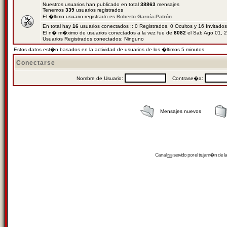
Nuestros usuarios han publicado en total
38863
mensajes
Tenemos
339
usuarios registrados
El �ltimo usuario registrado es
Roberto García-Patrón
En total hay
16
usuarios conectados :: 0 Registrados, 0 Ocultos y 16 Invitado
El n� m�ximo de usuarios conectados a la vez fue de
8082
el Sab Ago 01, 
Usuarios Registrados conectados: Ninguno
Estos datos est�n basados en la actividad de usuarios de los �ltimos 5 minutos
Conectarse
Nombre de Usuario:
Contrase�a:
Mensajes nuevos
Canal
rss
servido por el
trujam�n
de la