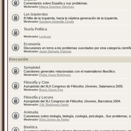
Comentarios sobre España y sus problemas.
Moderador
Atilana Guerrero Sánchez
Las Izquierdas
El Mito de la Izquierda, hacia la séptima generación de la izquierda.
Moderador
Santiago Armesilla Conde
Teoría Política
Moderador
Lechuza
Economía
Discusiones en torno a los problemas suscitados por esta categoría científ
Moderador
Javier Delgado Palomar
Discusión
Symploké
Cuestiones generales relacionadas con el materialismo filosófico.
Moderador
Pedro Insua Rodríguez
Filosofía y Cine
A propósito del XLII Congreso de Filósofos Jóvenes, Salamanca 2005.
Moderador
Bruno Cicero Poo
Filosofía y Locura
A propósito del XLI Congreso de Filósofos Jóvenes, Barcelona 2004.
Moderador
J.M. Rodríguez Pardo
Animalia
Cuestiones sobre etología, biología, zoología, psicología...Sus problemas, 
Moderador
Íñigo Ongay de Felipe
Bioética