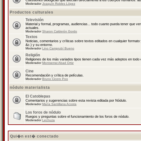
Cuestiones biológicas que afectan directamente a los cuerpos humanos: abo
Moderador
Joaquín Robles López
Productos culturales
Televisión
Material y formal, programas, audiencias... todo cuanto pueda tener que ve
actuales.
Moderador
Sharon Calderón Gordo
Textos
Noticias, comentarios y críticas sobre textos editados en cualquier formato y
&c.) y su entorno.
Moderador
Lino Camprubí Bueno
Religión
Religiones de los más variados tipos tienen cada vez más adeptos en todo 
Moderador
Montserrat Abad Ortiz
Cine
Recomendación y crítica de películas.
Moderador
Bruno Cicero Poo
nódulo materialista
El Catoblepas
Comentarios y sugerencias sobre esta revista editada por Nódulo.
Moderador
María Santillana Acosta
Los foros de nódulo
Ruegos y preguntas sobre el funcionamiento de los foros de nódulo.
Moderador
Lechuza
Qui�n est� conectado