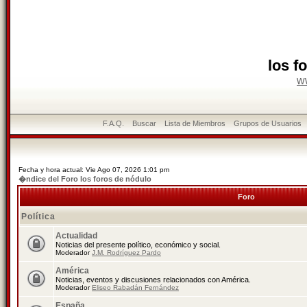
los f
w
F.A.Q.
Buscar
Lista de Miembros
Grupos de Usuarios
Fecha y hora actual: Vie Ago 07, 2026 1:01 pm
�ndice del Foro los foros de nódulo
Foro
Política
Actualidad
Noticias del presente político, económico y social.
Moderador
J.M. Rodríguez Pardo
América
Noticias, eventos y discusiones relacionados con América.
Moderador
Eliseo Rabadán Fernández
España