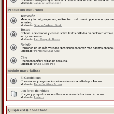
Cuestiones biológicas que afectan directamente a los cuerpos humanos: abo
Moderador
Joaquín Robles López
Productos culturales
Televisión
Material y formal, programas, audiencias... todo cuanto pueda tener que ve
actuales.
Moderador
Sharon Calderón Gordo
Textos
Noticias, comentarios y críticas sobre textos editados en cualquier formato y
&c.) y su entorno.
Moderador
Lino Camprubí Bueno
Religión
Religiones de los más variados tipos tienen cada vez más adeptos en todo 
Moderador
Montserrat Abad Ortiz
Cine
Recomendación y crítica de películas.
Moderador
Bruno Cicero Poo
nódulo materialista
El Catoblepas
Comentarios y sugerencias sobre esta revista editada por Nódulo.
Moderador
María Santillana Acosta
Los foros de nódulo
Ruegos y preguntas sobre el funcionamiento de los foros de nódulo.
Moderador
Lechuza
Qui�n est� conectado