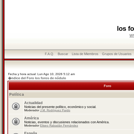
los f
w
F.A.Q.
Buscar
Lista de Miembros
Grupos de Usuarios
Fecha y hora actual: Lun Ago 10, 2026 5:12 am
�ndice del Foro los foros de nódulo
Foro
Política
Actualidad
Noticias del presente político, económico y social.
Moderador
J.M. Rodríguez Pardo
América
Noticias, eventos y discusiones relacionados con América.
Moderador
Eliseo Rabadán Fernández
España