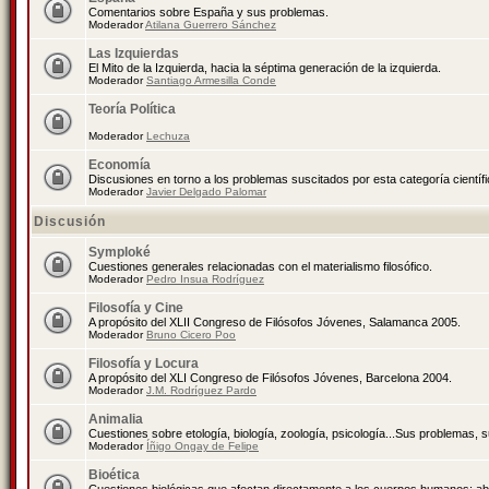
Comentarios sobre España y sus problemas.
Moderador
Atilana Guerrero Sánchez
Las Izquierdas
El Mito de la Izquierda, hacia la séptima generación de la izquierda.
Moderador
Santiago Armesilla Conde
Teoría Política
Moderador
Lechuza
Economía
Discusiones en torno a los problemas suscitados por esta categoría científ
Moderador
Javier Delgado Palomar
Discusión
Symploké
Cuestiones generales relacionadas con el materialismo filosófico.
Moderador
Pedro Insua Rodríguez
Filosofía y Cine
A propósito del XLII Congreso de Filósofos Jóvenes, Salamanca 2005.
Moderador
Bruno Cicero Poo
Filosofía y Locura
A propósito del XLI Congreso de Filósofos Jóvenes, Barcelona 2004.
Moderador
J.M. Rodríguez Pardo
Animalia
Cuestiones sobre etología, biología, zoología, psicología...Sus problemas, 
Moderador
Íñigo Ongay de Felipe
Bioética