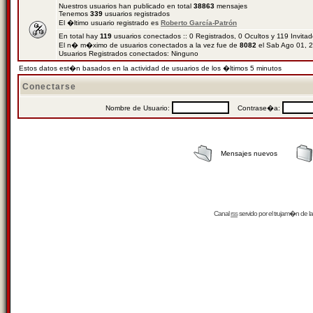
Nuestros usuarios han publicado en total
38863
mensajes
Tenemos
339
usuarios registrados
El �ltimo usuario registrado es
Roberto García-Patrón
En total hay
119
usuarios conectados :: 0 Registrados, 0 Ocultos y 119 Invita
El n� m�ximo de usuarios conectados a la vez fue de
8082
el Sab Ago 01, 
Usuarios Registrados conectados: Ninguno
Estos datos est�n basados en la actividad de usuarios de los �ltimos 5 minutos
Conectarse
Nombre de Usuario:
Contrase�a:
Mensajes nuevos
Canal
rss
servido por el
trujam�n
de la