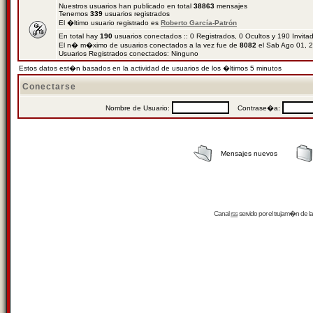
Nuestros usuarios han publicado en total
38863
mensajes
Tenemos
339
usuarios registrados
El �ltimo usuario registrado es
Roberto García-Patrón
En total hay
190
usuarios conectados :: 0 Registrados, 0 Ocultos y 190 Invit
El n� m�ximo de usuarios conectados a la vez fue de
8082
el Sab Ago 01, 
Usuarios Registrados conectados: Ninguno
Estos datos est�n basados en la actividad de usuarios de los �ltimos 5 minutos
Conectarse
Nombre de Usuario:
Contrase�a:
Mensajes nuevos
Canal
rss
servido por el
trujam�n
de la