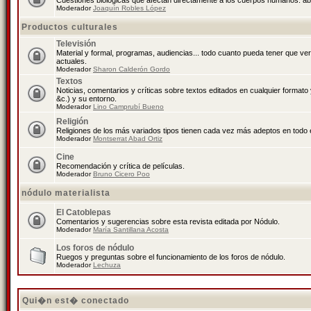
Cuestiones biológicas que afectan directamente a los cuerpos humanos: abo
Moderador
Joaquín Robles López
Productos culturales
Televisión
Material y formal, programas, audiencias... todo cuanto pueda tener que ve
actuales.
Moderador
Sharon Calderón Gordo
Textos
Noticias, comentarios y críticas sobre textos editados en cualquier formato y
&c.) y su entorno.
Moderador
Lino Camprubí Bueno
Religión
Religiones de los más variados tipos tienen cada vez más adeptos en todo 
Moderador
Montserrat Abad Ortiz
Cine
Recomendación y crítica de películas.
Moderador
Bruno Cicero Poo
nódulo materialista
El Catoblepas
Comentarios y sugerencias sobre esta revista editada por Nódulo.
Moderador
María Santillana Acosta
Los foros de nódulo
Ruegos y preguntas sobre el funcionamiento de los foros de nódulo.
Moderador
Lechuza
Qui�n est� conectado