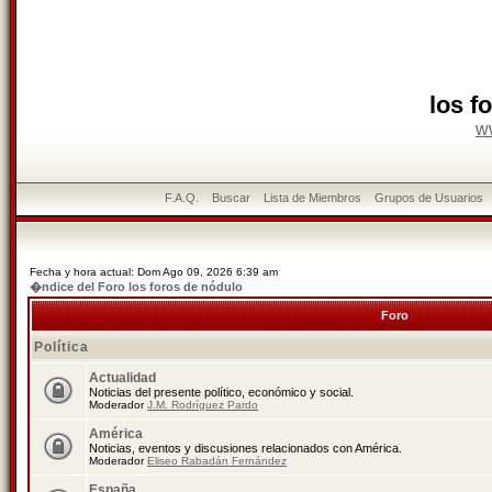
los f
w
F.A.Q.
Buscar
Lista de Miembros
Grupos de Usuarios
Fecha y hora actual: Dom Ago 09, 2026 6:39 am
�ndice del Foro los foros de nódulo
Foro
Política
Actualidad
Noticias del presente político, económico y social.
Moderador
J.M. Rodríguez Pardo
América
Noticias, eventos y discusiones relacionados con América.
Moderador
Eliseo Rabadán Fernández
España