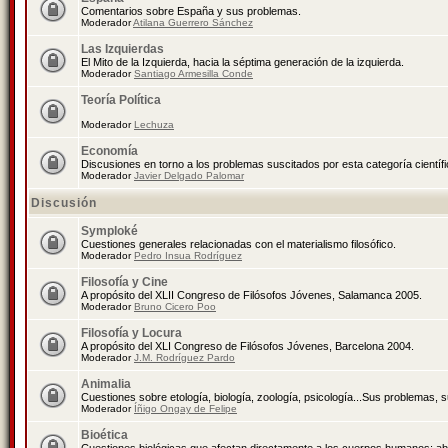
Comentarios sobre España y sus problemas.
Moderador
Atilana Guerrero Sánchez
Las Izquierdas
El Mito de la Izquierda, hacia la séptima generación de la izquierda.
Moderador
Santiago Armesilla Conde
Teoría Política
Moderador
Lechuza
Economía
Discusiones en torno a los problemas suscitados por esta categoría científ
Moderador
Javier Delgado Palomar
Discusión
Symploké
Cuestiones generales relacionadas con el materialismo filosófico.
Moderador
Pedro Insua Rodríguez
Filosofía y Cine
A propósito del XLII Congreso de Filósofos Jóvenes, Salamanca 2005.
Moderador
Bruno Cicero Poo
Filosofía y Locura
A propósito del XLI Congreso de Filósofos Jóvenes, Barcelona 2004.
Moderador
J.M. Rodríguez Pardo
Animalia
Cuestiones sobre etología, biología, zoología, psicología...Sus problemas, 
Moderador
Íñigo Ongay de Felipe
Bioética