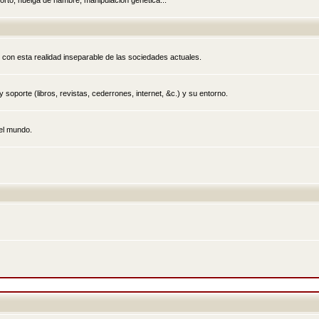
rto, huelga de hambre, manipulación genética...
 con esta realidad inseparable de las sociedades actuales.
 soporte (libros, revistas, cederrones, internet, &c.) y su entorno.
el mundo.