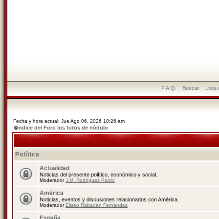
F.A.Q.
Buscar
Lista
Fecha y hora actual: Jue Ago 06, 2026 10:26 am
�ndice del Foro los foros de nódulo
Política
Actualidad
Noticias del presente político, económico y social.
Moderador
J.M. Rodríguez Pardo
América
Noticias, eventos y discusiones relacionados con América.
Moderador
Eliseo Rabadán Fernández
España