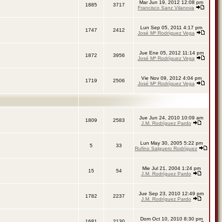
Mar Jun 19, 2012 12:08 pm
1885
3717
Francisco Sanz Vilanova
Lun Sep 05, 2011 4:17 pm
1747
2412
José Mª Rodríguez Vega
Jue Ene 05, 2012 11:14 pm
1872
3956
José Mª Rodríguez Vega
Vie Nov 09, 2012 4:04 pm
1719
2506
José Mª Rodríguez Vega
Jue Jun 24, 2010 10:09 am
1809
2583
J.M. Rodríguez Pardo
Lun May 30, 2005 5:22 pm
5
33
Rufino Salguero Rodríguez
Mie Jul 21, 2004 1:24 pm
15
54
J.M. Rodríguez Pardo
Jue Sep 23, 2010 12:49 pm
1782
2237
J.M. Rodríguez Pardo
Dom Oct 10, 2010 8:30 pm
1681
2130