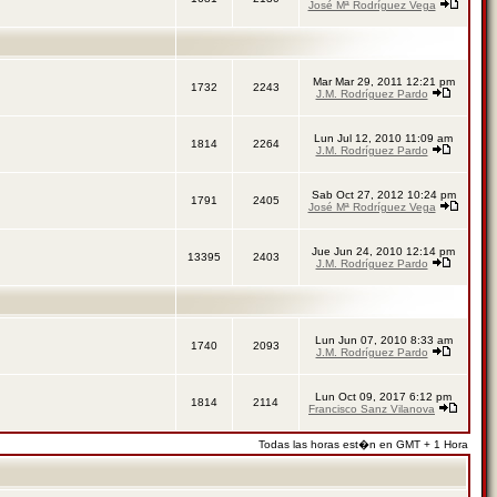
José Mª Rodríguez Vega
Mar Mar 29, 2011 12:21 pm
1732
2243
J.M. Rodríguez Pardo
Lun Jul 12, 2010 11:09 am
1814
2264
J.M. Rodríguez Pardo
Sab Oct 27, 2012 10:24 pm
1791
2405
José Mª Rodríguez Vega
Jue Jun 24, 2010 12:14 pm
13395
2403
J.M. Rodríguez Pardo
Lun Jun 07, 2010 8:33 am
1740
2093
J.M. Rodríguez Pardo
Lun Oct 09, 2017 6:12 pm
1814
2114
Francisco Sanz Vilanova
Todas las horas est�n en GMT + 1 Hora