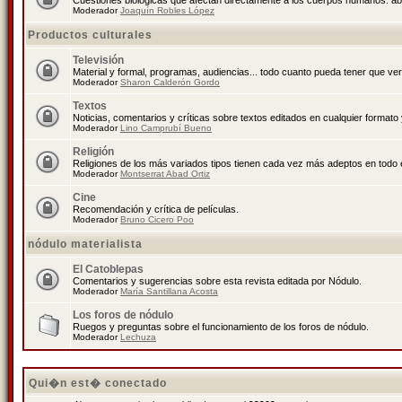
Cuestiones biológicas que afectan directamente a los cuerpos humanos: abo
Moderador
Joaquín Robles López
Productos culturales
Televisión
Material y formal, programas, audiencias... todo cuanto pueda tener que ver
Moderador
Sharon Calderón Gordo
Textos
Noticias, comentarios y críticas sobre textos editados en cualquier formato y
Moderador
Lino Camprubí Bueno
Religión
Religiones de los más variados tipos tienen cada vez más adeptos en todo 
Moderador
Montserrat Abad Ortiz
Cine
Recomendación y crítica de películas.
Moderador
Bruno Cicero Poo
nódulo materialista
El Catoblepas
Comentarios y sugerencias sobre esta revista editada por Nódulo.
Moderador
María Santillana Acosta
Los foros de nódulo
Ruegos y preguntas sobre el funcionamiento de los foros de nódulo.
Moderador
Lechuza
Qui�n est� conectado