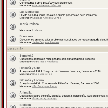
Comentarios sobre España y sus problemas.
Moderador
Atilana Guerrero Sánchez
Las Izquierdas
El Mito de la Izquierda, hacia la séptima generación de la izquierda.
Moderador
Santiago Armesilla Conde
Teoría Política
Moderador
Lechuza
Economía
Discusiones en torno a los problemas suscitados por esta categoría científ
Moderador
Javier Delgado Palomar
Discusión
Symploké
Cuestiones generales relacionadas con el materialismo filosófico.
Moderador
Pedro Insua Rodríguez
Filosofía y Cine
A propósito del XLII Congreso de Filósofos Jóvenes, Salamanca 2005.
Moderador
Bruno Cicero Poo
Filosofía y Locura
A propósito del XLI Congreso de Filósofos Jóvenes, Barcelona 2004.
Moderador
J.M. Rodríguez Pardo
Animalia
Cuestiones sobre etología, biología, zoología, psicología...Sus problemas, 
Moderador
Íñigo Ongay de Felipe
Bioética