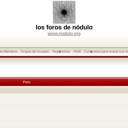
los foros de nódulo
www.nodulo.org
 de Miembros
Grupos de Usuarios
Reg�strese
Perfil
Con�ctese para revisar sus m
Foro