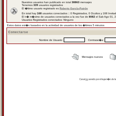
Nuestros usuarios han publicado en total
38863
mensajes
Tenemos
339
usuarios registrados
El �ltimo usuario registrado es
Roberto García-Patrón
En total hay
168
usuarios conectados :: 0 Registrados, 0 Ocultos y 168 Invit
El n� m�ximo de usuarios conectados a la vez fue de
8082
el Sab Ago 01, 
Usuarios Registrados conectados: Ninguno
Estos datos est�n basados en la actividad de usuarios de los �ltimos 5 minutos
Conectarse
Nombre de Usuario:
Contrase�a:
Mensajes nuevos
Canal
rss
servido por el
trujam�n
de la