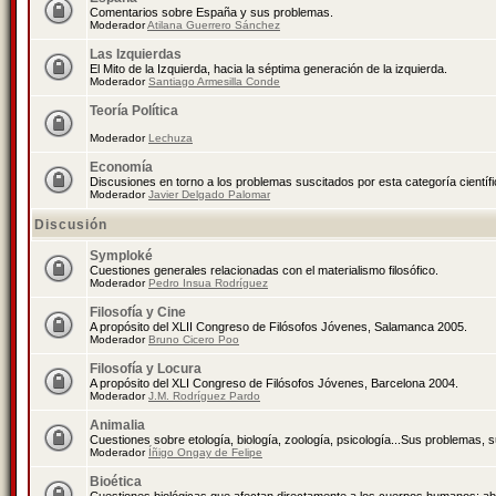
Comentarios sobre España y sus problemas.
Moderador
Atilana Guerrero Sánchez
Las Izquierdas
El Mito de la Izquierda, hacia la séptima generación de la izquierda.
Moderador
Santiago Armesilla Conde
Teoría Política
Moderador
Lechuza
Economía
Discusiones en torno a los problemas suscitados por esta categoría científ
Moderador
Javier Delgado Palomar
Discusión
Symploké
Cuestiones generales relacionadas con el materialismo filosófico.
Moderador
Pedro Insua Rodríguez
Filosofía y Cine
A propósito del XLII Congreso de Filósofos Jóvenes, Salamanca 2005.
Moderador
Bruno Cicero Poo
Filosofía y Locura
A propósito del XLI Congreso de Filósofos Jóvenes, Barcelona 2004.
Moderador
J.M. Rodríguez Pardo
Animalia
Cuestiones sobre etología, biología, zoología, psicología...Sus problemas, 
Moderador
Íñigo Ongay de Felipe
Bioética