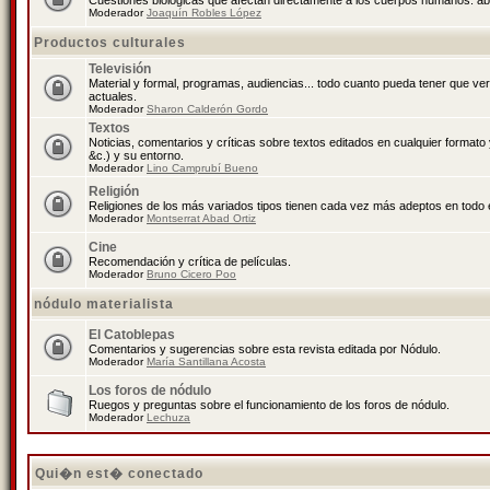
Cuestiones biológicas que afectan directamente a los cuerpos humanos: abo
Moderador
Joaquín Robles López
Productos culturales
Televisión
Material y formal, programas, audiencias... todo cuanto pueda tener que ve
actuales.
Moderador
Sharon Calderón Gordo
Textos
Noticias, comentarios y críticas sobre textos editados en cualquier formato y
&c.) y su entorno.
Moderador
Lino Camprubí Bueno
Religión
Religiones de los más variados tipos tienen cada vez más adeptos en todo 
Moderador
Montserrat Abad Ortiz
Cine
Recomendación y crítica de películas.
Moderador
Bruno Cicero Poo
nódulo materialista
El Catoblepas
Comentarios y sugerencias sobre esta revista editada por Nódulo.
Moderador
María Santillana Acosta
Los foros de nódulo
Ruegos y preguntas sobre el funcionamiento de los foros de nódulo.
Moderador
Lechuza
Qui�n est� conectado