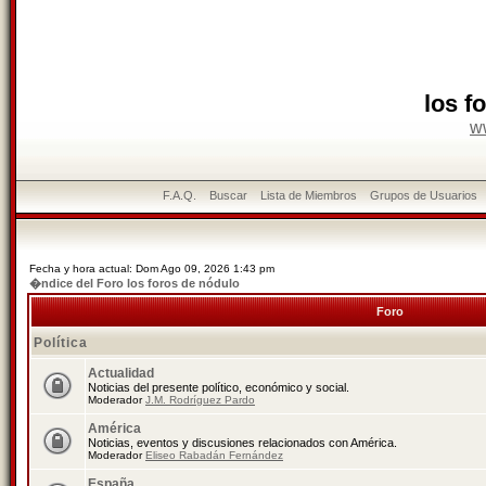
los f
w
F.A.Q.
Buscar
Lista de Miembros
Grupos de Usuarios
Fecha y hora actual: Dom Ago 09, 2026 1:43 pm
�ndice del Foro los foros de nódulo
Foro
Política
Actualidad
Noticias del presente político, económico y social.
Moderador
J.M. Rodríguez Pardo
América
Noticias, eventos y discusiones relacionados con América.
Moderador
Eliseo Rabadán Fernández
España