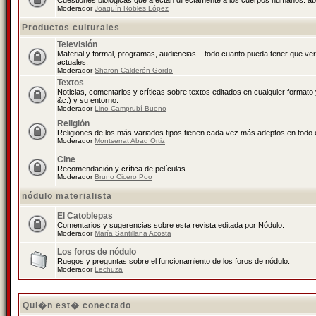
Cuestiones biológicas que afectan directamente a los cuerpos humanos: abo
Moderador
Joaquín Robles López
Productos culturales
Televisión
Material y formal, programas, audiencias... todo cuanto pueda tener que ve
actuales.
Moderador
Sharon Calderón Gordo
Textos
Noticias, comentarios y críticas sobre textos editados en cualquier formato y
&c.) y su entorno.
Moderador
Lino Camprubí Bueno
Religión
Religiones de los más variados tipos tienen cada vez más adeptos en todo 
Moderador
Montserrat Abad Ortiz
Cine
Recomendación y crítica de películas.
Moderador
Bruno Cicero Poo
nódulo materialista
El Catoblepas
Comentarios y sugerencias sobre esta revista editada por Nódulo.
Moderador
María Santillana Acosta
Los foros de nódulo
Ruegos y preguntas sobre el funcionamiento de los foros de nódulo.
Moderador
Lechuza
Qui�n est� conectado