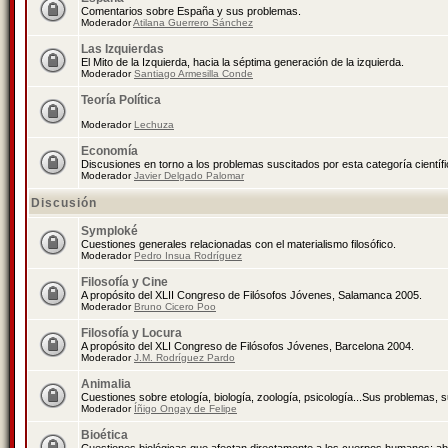
Comentarios sobre España y sus problemas.
Moderador
Atilana Guerrero Sánchez
Las Izquierdas
El Mito de la Izquierda, hacia la séptima generación de la izquierda.
Moderador
Santiago Armesilla Conde
Teoría Política
Moderador
Lechuza
Economía
Discusiones en torno a los problemas suscitados por esta categoría científ
Moderador
Javier Delgado Palomar
Discusión
Symploké
Cuestiones generales relacionadas con el materialismo filosófico.
Moderador
Pedro Insua Rodríguez
Filosofía y Cine
A propósito del XLII Congreso de Filósofos Jóvenes, Salamanca 2005.
Moderador
Bruno Cicero Poo
Filosofía y Locura
A propósito del XLI Congreso de Filósofos Jóvenes, Barcelona 2004.
Moderador
J.M. Rodríguez Pardo
Animalia
Cuestiones sobre etología, biología, zoología, psicología...Sus problemas, 
Moderador
Íñigo Ongay de Felipe
Bioética