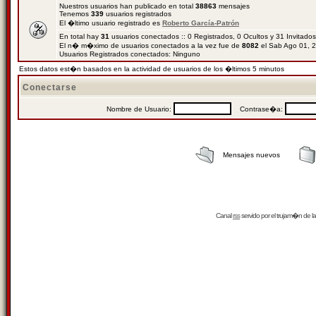
Nuestros usuarios han publicado en total
38863
mensajes
Tenemos
339
usuarios registrados
El �ltimo usuario registrado es
Roberto García-Patrón
En total hay
31
usuarios conectados :: 0 Registrados, 0 Ocultos y 31 Invitado
El n� m�ximo de usuarios conectados a la vez fue de
8082
el Sab Ago 01, 
Usuarios Registrados conectados: Ninguno
Estos datos est�n basados en la actividad de usuarios de los �ltimos 5 minutos
Conectarse
Nombre de Usuario:
Contrase�a:
Mensajes nuevos
Canal
rss
servido por el
trujam�n
de la