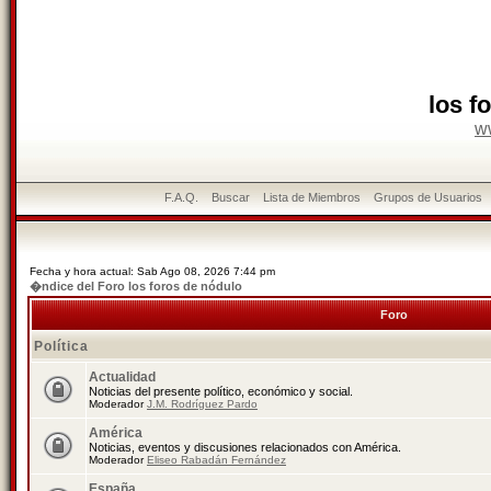
los f
w
F.A.Q.
Buscar
Lista de Miembros
Grupos de Usuarios
Fecha y hora actual: Sab Ago 08, 2026 7:44 pm
�ndice del Foro los foros de nódulo
Foro
Política
Actualidad
Noticias del presente político, económico y social.
Moderador
J.M. Rodríguez Pardo
América
Noticias, eventos y discusiones relacionados con América.
Moderador
Eliseo Rabadán Fernández
España