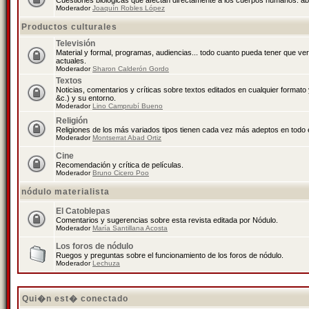
Cuestiones biológicas que afectan directamente a los cuerpos humanos: abo
Moderador
Joaquín Robles López
Productos culturales
Televisión
Material y formal, programas, audiencias... todo cuanto pueda tener que ve
actuales.
Moderador
Sharon Calderón Gordo
Textos
Noticias, comentarios y críticas sobre textos editados en cualquier formato y
&c.) y su entorno.
Moderador
Lino Camprubí Bueno
Religión
Religiones de los más variados tipos tienen cada vez más adeptos en todo 
Moderador
Montserrat Abad Ortiz
Cine
Recomendación y crítica de películas.
Moderador
Bruno Cicero Poo
nódulo materialista
El Catoblepas
Comentarios y sugerencias sobre esta revista editada por Nódulo.
Moderador
María Santillana Acosta
Los foros de nódulo
Ruegos y preguntas sobre el funcionamiento de los foros de nódulo.
Moderador
Lechuza
Qui�n est� conectado