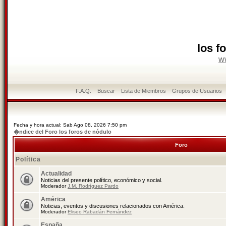
los f
w
F.A.Q.
Buscar
Lista de Miembros
Grupos de Usuarios
Fecha y hora actual: Sab Ago 08, 2026 7:50 pm
�ndice del Foro los foros de nódulo
Foro
Política
Actualidad
Noticias del presente político, económico y social.
Moderador
J.M. Rodríguez Pardo
América
Noticias, eventos y discusiones relacionados con América.
Moderador
Eliseo Rabadán Fernández
España