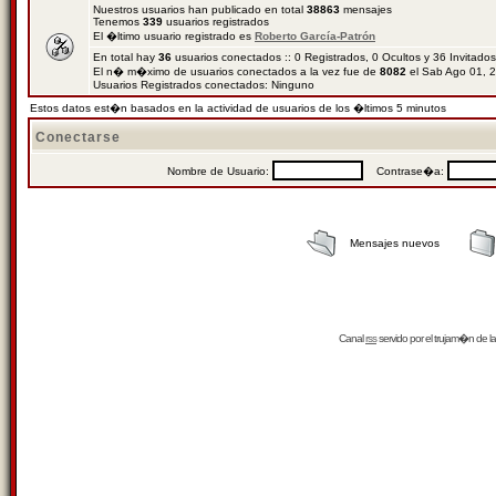
Nuestros usuarios han publicado en total
38863
mensajes
Tenemos
339
usuarios registrados
El �ltimo usuario registrado es
Roberto García-Patrón
En total hay
36
usuarios conectados :: 0 Registrados, 0 Ocultos y 36 Invitado
El n� m�ximo de usuarios conectados a la vez fue de
8082
el Sab Ago 01, 
Usuarios Registrados conectados: Ninguno
Estos datos est�n basados en la actividad de usuarios de los �ltimos 5 minutos
Conectarse
Nombre de Usuario:
Contrase�a:
Mensajes nuevos
Canal
rss
servido por el
trujam�n
de la