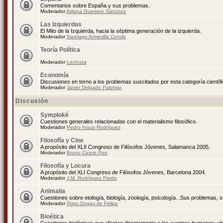
Comentarios sobre España y sus problemas.
Moderador
Atilana Guerrero Sánchez
Las Izquierdas
El Mito de la Izquierda, hacia la séptima generación de la izquierda.
Moderador
Santiago Armesilla Conde
Teoría Política
Moderador
Lechuza
Economía
Discusiones en torno a los problemas suscitados por esta categoría científ
Moderador
Javier Delgado Palomar
Discusión
Symploké
Cuestiones generales relacionadas con el materialismo filosófico.
Moderador
Pedro Insua Rodríguez
Filosofía y Cine
A propósito del XLII Congreso de Filósofos Jóvenes, Salamanca 2005.
Moderador
Bruno Cicero Poo
Filosofía y Locura
A propósito del XLI Congreso de Filósofos Jóvenes, Barcelona 2004.
Moderador
J.M. Rodríguez Pardo
Animalia
Cuestiones sobre etología, biología, zoología, psicología...Sus problemas, 
Moderador
Íñigo Ongay de Felipe
Bioética