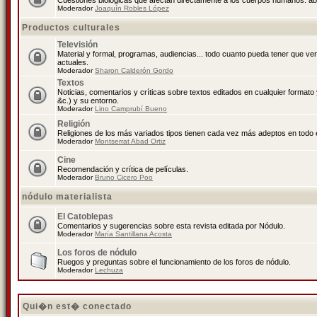
Cuestiones biológicas que afectan directamente a los cuerpos humanos: abo
Moderador
Joaquín Robles López
Productos culturales
Televisión
Material y formal, programas, audiencias... todo cuanto pueda tener que ve
actuales.
Moderador
Sharon Calderón Gordo
Textos
Noticias, comentarios y críticas sobre textos editados en cualquier formato y
&c.) y su entorno.
Moderador
Lino Camprubí Bueno
Religión
Religiones de los más variados tipos tienen cada vez más adeptos en todo 
Moderador
Montserrat Abad Ortiz
Cine
Recomendación y crítica de películas.
Moderador
Bruno Cicero Poo
nódulo materialista
El Catoblepas
Comentarios y sugerencias sobre esta revista editada por Nódulo.
Moderador
María Santillana Acosta
Los foros de nódulo
Ruegos y preguntas sobre el funcionamiento de los foros de nódulo.
Moderador
Lechuza
Qui�n est� conectado