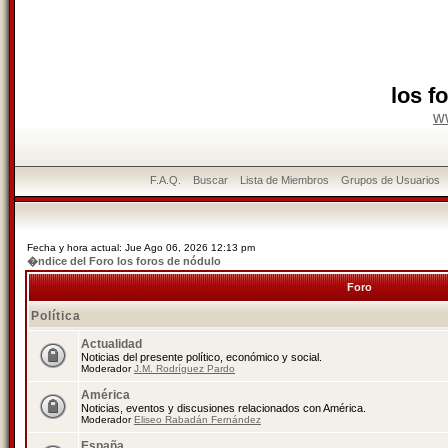
los f
w
F.A.Q.
Buscar
Lista de Miembros
Grupos de Usuarios
Fecha y hora actual: Jue Ago 06, 2026 12:13 pm
�ndice del Foro los foros de nódulo
Foro
Política
Actualidad
Noticias del presente político, económico y social.
Moderador
J.M. Rodríguez Pardo
América
Noticias, eventos y discusiones relacionados con América.
Moderador
Eliseo Rabadán Fernández
España