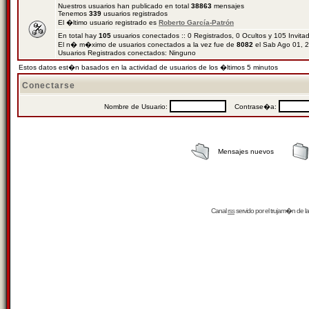
Nuestros usuarios han publicado en total
38863
mensajes
Tenemos
339
usuarios registrados
El �ltimo usuario registrado es
Roberto García-Patrón
En total hay
105
usuarios conectados :: 0 Registrados, 0 Ocultos y 105 Invit
El n� m�ximo de usuarios conectados a la vez fue de
8082
el Sab Ago 01, 
Usuarios Registrados conectados: Ninguno
Estos datos est�n basados en la actividad de usuarios de los �ltimos 5 minutos
Conectarse
Nombre de Usuario:
Contrase�a:
Mensajes nuevos
Canal
rss
servido por el
trujam�n
de la