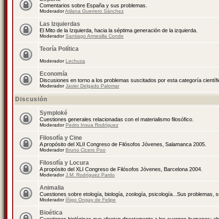
Comentarios sobre España y sus problemas.
Moderador
Atilana Guerrero Sánchez
Las Izquierdas
El Mito de la Izquierda, hacia la séptima generación de la izquierda.
Moderador
Santiago Armesilla Conde
Teoría Política
Moderador
Lechuza
Economía
Discusiones en torno a los problemas suscitados por esta categoría científ
Moderador
Javier Delgado Palomar
Discusión
Symploké
Cuestiones generales relacionadas con el materialismo filosófico.
Moderador
Pedro Insua Rodríguez
Filosofía y Cine
A propósito del XLII Congreso de Filósofos Jóvenes, Salamanca 2005.
Moderador
Bruno Cicero Poo
Filosofía y Locura
A propósito del XLI Congreso de Filósofos Jóvenes, Barcelona 2004.
Moderador
J.M. Rodríguez Pardo
Animalia
Cuestiones sobre etología, biología, zoología, psicología...Sus problemas, 
Moderador
Íñigo Ongay de Felipe
Bioética