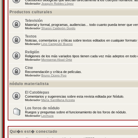
Cuestiones biológicas que afectan directamente a los cuerpos humanos: abo
Moderador
Joaquín Robles López
Productos culturales
Televisión
Material y formal, programas, audiencias... todo cuanto pueda tener que ver
Moderador
Sharon Calderón Gordo
Textos
Noticias, comentarios y críticas sobre textos editados en cualquier formato y
Moderador
Lino Camprubí Bueno
Religión
Religiones de los más variados tipos tienen cada vez más adeptos en todo 
Moderador
Montserrat Abad Ortiz
Cine
Recomendación y crítica de películas.
Moderador
Bruno Cicero Poo
nódulo materialista
El Catoblepas
Comentarios y sugerencias sobre esta revista editada por Nódulo.
Moderador
María Santillana Acosta
Los foros de nódulo
Ruegos y preguntas sobre el funcionamiento de los foros de nódulo.
Moderador
Lechuza
Qui�n est� conectado