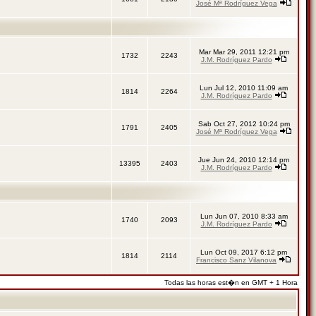
José Mª Rodríguez Vega
Mar Mar 29, 2011 12:21 pm
1732
2243
J.M. Rodríguez Pardo
Lun Jul 12, 2010 11:09 am
1814
2264
J.M. Rodríguez Pardo
Sab Oct 27, 2012 10:24 pm
1791
2405
José Mª Rodríguez Vega
Jue Jun 24, 2010 12:14 pm
13395
2403
J.M. Rodríguez Pardo
Lun Jun 07, 2010 8:33 am
1740
2093
J.M. Rodríguez Pardo
Lun Oct 09, 2017 6:12 pm
1814
2114
Francisco Sanz Vilanova
Todas las horas est�n en GMT + 1 Hora