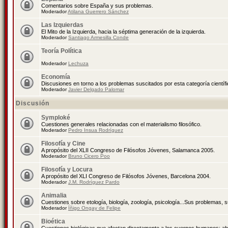
Comentarios sobre España y sus problemas.
Moderador
Atilana Guerrero Sánchez
Las Izquierdas
El Mito de la Izquierda, hacia la séptima generación de la izquierda.
Moderador
Santiago Armesilla Conde
Teoría Política
Moderador
Lechuza
Economía
Discusiones en torno a los problemas suscitados por esta categoría científ
Moderador
Javier Delgado Palomar
Discusión
Symploké
Cuestiones generales relacionadas con el materialismo filosófico.
Moderador
Pedro Insua Rodríguez
Filosofía y Cine
A propósito del XLII Congreso de Filósofos Jóvenes, Salamanca 2005.
Moderador
Bruno Cicero Poo
Filosofía y Locura
A propósito del XLI Congreso de Filósofos Jóvenes, Barcelona 2004.
Moderador
J.M. Rodríguez Pardo
Animalia
Cuestiones sobre etología, biología, zoología, psicología...Sus problemas, 
Moderador
Íñigo Ongay de Felipe
Bioética