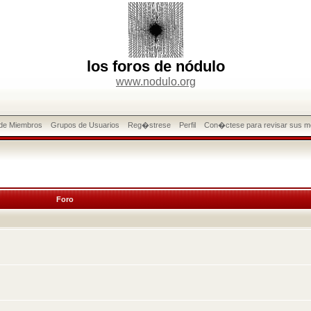
los foros de nódulo
www.nodulo.org
 de Miembros
Grupos de Usuarios
Reg�strese
Perfil
Con�ctese para revisar sus m
Foro