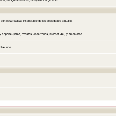
rto, huelga de hambre, manipulación genética...
 con esta realidad inseparable de las sociedades actuales.
 soporte (libros, revistas, cederrones, internet, &c.) y su entorno.
el mundo.