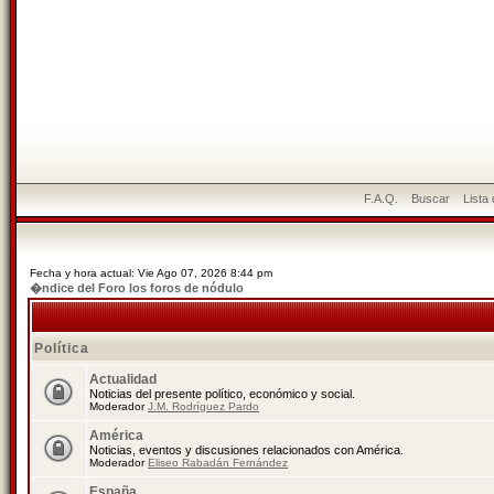
F.A.Q.
Buscar
Lista
Fecha y hora actual: Vie Ago 07, 2026 8:44 pm
�ndice del Foro los foros de nódulo
Política
Actualidad
Noticias del presente político, económico y social.
Moderador
J.M. Rodríguez Pardo
América
Noticias, eventos y discusiones relacionados con América.
Moderador
Eliseo Rabadán Fernández
España