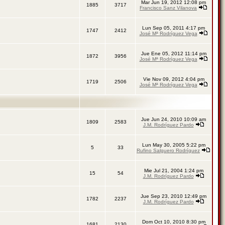
Mar Jun 19, 2012 12:08 pm
1885
3717
Francisco Sanz Vilanova
Lun Sep 05, 2011 4:17 pm
1747
2412
José Mª Rodríguez Vega
Jue Ene 05, 2012 11:14 pm
1872
3956
José Mª Rodríguez Vega
Vie Nov 09, 2012 4:04 pm
1719
2506
José Mª Rodríguez Vega
Jue Jun 24, 2010 10:09 am
1809
2583
J.M. Rodríguez Pardo
Lun May 30, 2005 5:22 pm
5
33
Rufino Salguero Rodríguez
Mie Jul 21, 2004 1:24 pm
15
54
J.M. Rodríguez Pardo
Jue Sep 23, 2010 12:49 pm
1782
2237
J.M. Rodríguez Pardo
Dom Oct 10, 2010 8:30 pm
1681
2130