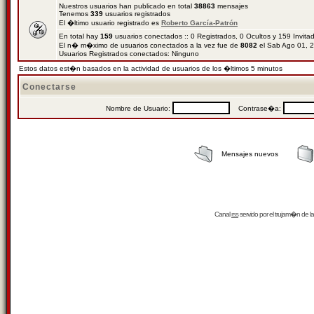
Nuestros usuarios han publicado en total
38863
mensajes
Tenemos
339
usuarios registrados
El �ltimo usuario registrado es
Roberto García-Patrón
En total hay
159
usuarios conectados :: 0 Registrados, 0 Ocultos y 159 Invit
El n� m�ximo de usuarios conectados a la vez fue de
8082
el Sab Ago 01, 
Usuarios Registrados conectados: Ninguno
Estos datos est�n basados en la actividad de usuarios de los �ltimos 5 minutos
Conectarse
Nombre de Usuario:
Contrase�a:
Mensajes nuevos
Canal
rss
servido por el
trujam�n
de la