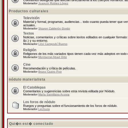
Cuestiones biológicas que afectan directamente a los cuerpos humanos: abo
Moderador
Joaquín Robles López
Productos culturales
Televisión
Material y formal, programas, audiencias... todo cuanto pueda tener que ve
actuales.
Moderador
Sharon Calderón Gordo
Textos
Noticias, comentarios y críticas sobre textos editados en cualquier formato y
&c.) y su entorno.
Moderador
Lino Camprubí Bueno
Religión
Religiones de los más variados tipos tienen cada vez más adeptos en todo 
Moderador
Montserrat Abad Ortiz
Cine
Recomendación y crítica de películas.
Moderador
Bruno Cicero Poo
nódulo materialista
El Catoblepas
Comentarios y sugerencias sobre esta revista editada por Nódulo.
Moderador
María Santillana Acosta
Los foros de nódulo
Ruegos y preguntas sobre el funcionamiento de los foros de nódulo.
Moderador
Lechuza
Qui�n est� conectado