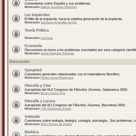
Comentarios sobre España y sus problemas.
Moderador
Atilana Guerrero Sánchez
Las Izquierdas
El Mito de la Izquierda, hacia la séptima generación de la izquierda.
Moderador
Santiago Armesilla Conde
Teoría Política
Moderador
Lechuza
Economía
Discusiones en torno a los problemas suscitados por esta categoría científ
Moderador
Javier Delgado Palomar
Discusión
Symploké
Cuestiones generales relacionadas con el materialismo filosófico.
Moderador
Pedro Insua Rodríguez
Filosofía y Cine
A propósito del XLII Congreso de Filósofos Jóvenes, Salamanca 2005.
Moderador
Bruno Cicero Poo
Filosofía y Locura
A propósito del XLI Congreso de Filósofos Jóvenes, Barcelona 2004.
Moderador
J.M. Rodríguez Pardo
Animalia
Cuestiones sobre etología, biología, zoología, psicología...Sus problemas, 
Moderador
Íñigo Ongay de Felipe
Bioética