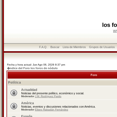
los f
w
F.A.Q.
Buscar
Lista de Miembros
Grupos de Usuarios
Fecha y hora actual: Jue Ago 06, 2026 8:37 pm
�ndice del Foro los foros de nódulo
Foro
Política
Actualidad
Noticias del presente político, económico y social.
Moderador
J.M. Rodríguez Pardo
América
Noticias, eventos y discusiones relacionados con América.
Moderador
Eliseo Rabadán Fernández
España