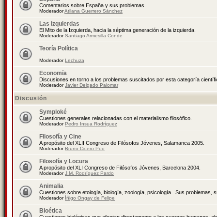
Comentarios sobre España y sus problemas.
Moderador
Atilana Guerrero Sánchez
Las Izquierdas
El Mito de la Izquierda, hacia la séptima generación de la izquierda.
Moderador
Santiago Armesilla Conde
Teoría Política
Moderador
Lechuza
Economía
Discusiones en torno a los problemas suscitados por esta categoría científ
Moderador
Javier Delgado Palomar
Discusión
Symploké
Cuestiones generales relacionadas con el materialismo filosófico.
Moderador
Pedro Insua Rodríguez
Filosofía y Cine
A propósito del XLII Congreso de Filósofos Jóvenes, Salamanca 2005.
Moderador
Bruno Cicero Poo
Filosofía y Locura
A propósito del XLI Congreso de Filósofos Jóvenes, Barcelona 2004.
Moderador
J.M. Rodríguez Pardo
Animalia
Cuestiones sobre etología, biología, zoología, psicología...Sus problemas, 
Moderador
Íñigo Ongay de Felipe
Bioética