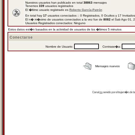
Nuestros usuarios han publicado en total
38863
mensajes
Tenemos
339
usuarios registrados
El �ltimo usuario registrado es
Roberto García-Patrón
En total hay
17
usuarios conectados :: 0 Registrados, 0 Ocultos y 17 Invitado
El n� m�ximo de usuarios conectados a la vez fue de
8082
el Sab Ago 01, 
Usuarios Registrados conectados: Ninguno
Estos datos est�n basados en la actividad de usuarios de los �ltimos 5 minutos
Conectarse
Nombre de Usuario:
Contrase�a:
Mensajes nuevos
Canal
rss
servido por el
trujam�n
de la