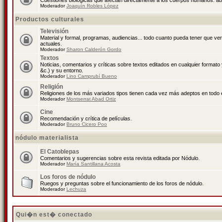
Cuestiones biológicas que afectan directamente a los cuerpos humanos: abo
Moderador
Joaquín Robles López
Productos culturales
Televisión
Material y formal, programas, audiencias... todo cuanto pueda tener que ve
actuales.
Moderador
Sharon Calderón Gordo
Textos
Noticias, comentarios y críticas sobre textos editados en cualquier formato y
&c.) y su entorno.
Moderador
Lino Camprubí Bueno
Religión
Religiones de los más variados tipos tienen cada vez más adeptos en todo 
Moderador
Montserrat Abad Ortiz
Cine
Recomendación y crítica de películas.
Moderador
Bruno Cicero Poo
nódulo materialista
El Catoblepas
Comentarios y sugerencias sobre esta revista editada por Nódulo.
Moderador
María Santillana Acosta
Los foros de nódulo
Ruegos y preguntas sobre el funcionamiento de los foros de nódulo.
Moderador
Lechuza
Qui�n est� conectado