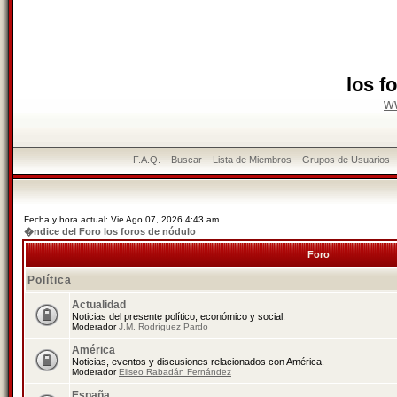
los f
w
F.A.Q.
Buscar
Lista de Miembros
Grupos de Usuarios
Fecha y hora actual: Vie Ago 07, 2026 4:43 am
�ndice del Foro los foros de nódulo
Foro
Política
Actualidad
Noticias del presente político, económico y social.
Moderador
J.M. Rodríguez Pardo
América
Noticias, eventos y discusiones relacionados con América.
Moderador
Eliseo Rabadán Fernández
España