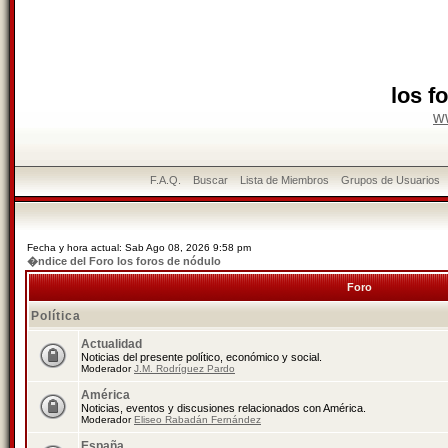
los f
w
F.A.Q.
Buscar
Lista de Miembros
Grupos de Usuarios
Fecha y hora actual: Sab Ago 08, 2026 9:58 pm
�ndice del Foro los foros de nódulo
Foro
Política
Actualidad
Noticias del presente político, económico y social.
Moderador
J.M. Rodríguez Pardo
América
Noticias, eventos y discusiones relacionados con América.
Moderador
Eliseo Rabadán Fernández
España