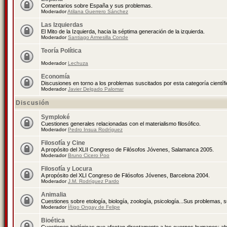
Comentarios sobre España y sus problemas.
Moderador
Atilana Guerrero Sánchez
Las Izquierdas
El Mito de la Izquierda, hacia la séptima generación de la izquierda.
Moderador
Santiago Armesilla Conde
Teoría Política
Moderador
Lechuza
Economía
Discusiones en torno a los problemas suscitados por esta categoría científ
Moderador
Javier Delgado Palomar
Discusión
Symploké
Cuestiones generales relacionadas con el materialismo filosófico.
Moderador
Pedro Insua Rodríguez
Filosofía y Cine
A propósito del XLII Congreso de Filósofos Jóvenes, Salamanca 2005.
Moderador
Bruno Cicero Poo
Filosofía y Locura
A propósito del XLI Congreso de Filósofos Jóvenes, Barcelona 2004.
Moderador
J.M. Rodríguez Pardo
Animalia
Cuestiones sobre etología, biología, zoología, psicología...Sus problemas, 
Moderador
Íñigo Ongay de Felipe
Bioética