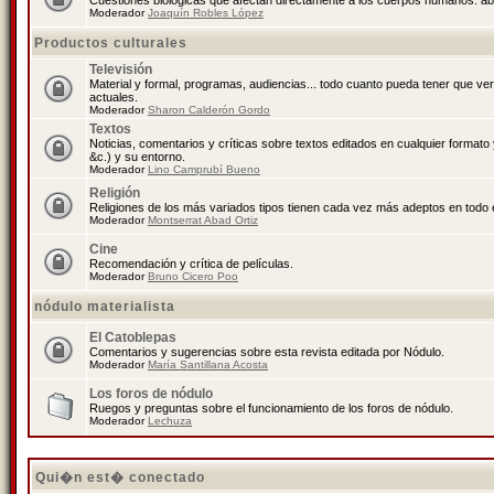
Cuestiones biológicas que afectan directamente a los cuerpos humanos: abo
Moderador
Joaquín Robles López
Productos culturales
Televisión
Material y formal, programas, audiencias... todo cuanto pueda tener que ve
actuales.
Moderador
Sharon Calderón Gordo
Textos
Noticias, comentarios y críticas sobre textos editados en cualquier formato y
&c.) y su entorno.
Moderador
Lino Camprubí Bueno
Religión
Religiones de los más variados tipos tienen cada vez más adeptos en todo 
Moderador
Montserrat Abad Ortiz
Cine
Recomendación y crítica de películas.
Moderador
Bruno Cicero Poo
nódulo materialista
El Catoblepas
Comentarios y sugerencias sobre esta revista editada por Nódulo.
Moderador
María Santillana Acosta
Los foros de nódulo
Ruegos y preguntas sobre el funcionamiento de los foros de nódulo.
Moderador
Lechuza
Qui�n est� conectado