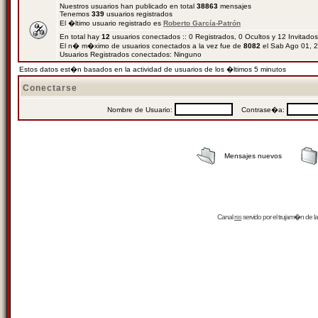
Nuestros usuarios han publicado en total
38863
mensajes
Tenemos
339
usuarios registrados
El �ltimo usuario registrado es
Roberto García-Patrón
En total hay
12
usuarios conectados :: 0 Registrados, 0 Ocultos y 12 Invitado
El n� m�ximo de usuarios conectados a la vez fue de
8082
el Sab Ago 01, 
Usuarios Registrados conectados: Ninguno
Estos datos est�n basados en la actividad de usuarios de los �ltimos 5 minutos
Conectarse
Nombre de Usuario:
Contrase�a:
Mensajes nuevos
Canal
rss
servido por el
trujam�n
de la