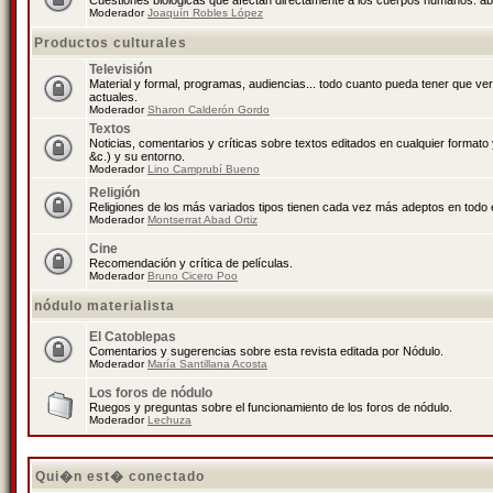
Cuestiones biológicas que afectan directamente a los cuerpos humanos: abo
Moderador
Joaquín Robles López
Productos culturales
Televisión
Material y formal, programas, audiencias... todo cuanto pueda tener que ve
actuales.
Moderador
Sharon Calderón Gordo
Textos
Noticias, comentarios y críticas sobre textos editados en cualquier formato y
&c.) y su entorno.
Moderador
Lino Camprubí Bueno
Religión
Religiones de los más variados tipos tienen cada vez más adeptos en todo 
Moderador
Montserrat Abad Ortiz
Cine
Recomendación y crítica de películas.
Moderador
Bruno Cicero Poo
nódulo materialista
El Catoblepas
Comentarios y sugerencias sobre esta revista editada por Nódulo.
Moderador
María Santillana Acosta
Los foros de nódulo
Ruegos y preguntas sobre el funcionamiento de los foros de nódulo.
Moderador
Lechuza
Qui�n est� conectado