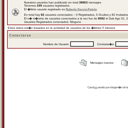
Nuestros usuarios han publicado en total
38863
mensajes
Tenemos
339
usuarios registrados
El �ltimo usuario registrado es
Roberto García-Patrón
En total hay
82
usuarios conectados :: 0 Registrados, 0 Ocultos y 82 Invitado
El n� m�ximo de usuarios conectados a la vez fue de
8082
el Sab Ago 01, 
Usuarios Registrados conectados: Ninguno
Estos datos est�n basados en la actividad de usuarios de los �ltimos 5 minutos
Conectarse
Nombre de Usuario:
Contrase�a:
Mensajes nuevos
Canal
rss
servido por el
trujam�n
de la