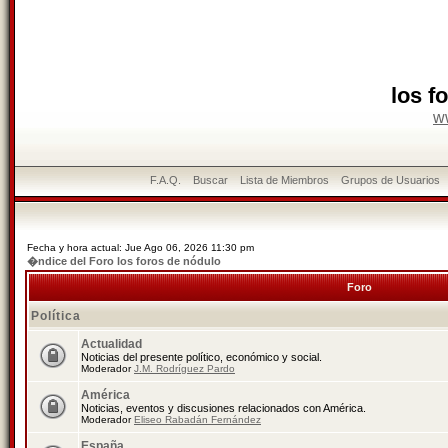
los f
w
F.A.Q.
Buscar
Lista de Miembros
Grupos de Usuarios
Fecha y hora actual: Jue Ago 06, 2026 11:30 pm
�ndice del Foro los foros de nódulo
Foro
Política
Actualidad
Noticias del presente político, económico y social.
Moderador
J.M. Rodríguez Pardo
América
Noticias, eventos y discusiones relacionados con América.
Moderador
Eliseo Rabadán Fernández
España