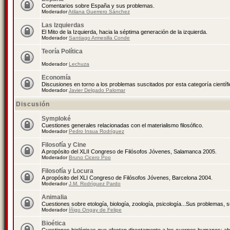
Comentarios sobre España y sus problemas.
Moderador
Atilana Guerrero Sánchez
Las Izquierdas
El Mito de la Izquierda, hacia la séptima generación de la izquierda.
Moderador
Santiago Armesilla Conde
Teoría Política
Moderador
Lechuza
Economía
Discusiones en torno a los problemas suscitados por esta categoría científ
Moderador
Javier Delgado Palomar
Discusión
Symploké
Cuestiones generales relacionadas con el materialismo filosófico.
Moderador
Pedro Insua Rodríguez
Filosofía y Cine
A propósito del XLII Congreso de Filósofos Jóvenes, Salamanca 2005.
Moderador
Bruno Cicero Poo
Filosofía y Locura
A propósito del XLI Congreso de Filósofos Jóvenes, Barcelona 2004.
Moderador
J.M. Rodríguez Pardo
Animalia
Cuestiones sobre etología, biología, zoología, psicología...Sus problemas, 
Moderador
Íñigo Ongay de Felipe
Bioética