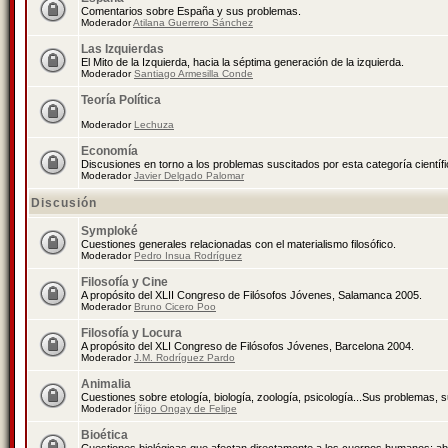
Comentarios sobre España y sus problemas.
Moderador
Atilana Guerrero Sánchez
Las Izquierdas
El Mito de la Izquierda, hacia la séptima generación de la izquierda.
Moderador
Santiago Armesilla Conde
Teoría Política
Moderador
Lechuza
Economía
Discusiones en torno a los problemas suscitados por esta categoría científ
Moderador
Javier Delgado Palomar
Discusión
Symploké
Cuestiones generales relacionadas con el materialismo filosófico.
Moderador
Pedro Insua Rodríguez
Filosofía y Cine
A propósito del XLII Congreso de Filósofos Jóvenes, Salamanca 2005.
Moderador
Bruno Cicero Poo
Filosofía y Locura
A propósito del XLI Congreso de Filósofos Jóvenes, Barcelona 2004.
Moderador
J.M. Rodríguez Pardo
Animalia
Cuestiones sobre etología, biología, zoología, psicología...Sus problemas, 
Moderador
Íñigo Ongay de Felipe
Bioética