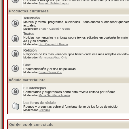
Cuestiones biológicas que afectan directamente a los cuerpos humanos: abo
Moderador
Joaquín Robles López
Productos culturales
Televisión
Material y formal, programas, audiencias... todo cuanto pueda tener que ve
actuales.
Moderador
Sharon Calderón Gordo
Textos
Noticias, comentarios y críticas sobre textos editados en cualquier formato y
&c.) y su entorno.
Moderador
Lino Camprubí Bueno
Religión
Religiones de los más variados tipos tienen cada vez más adeptos en todo 
Moderador
Montserrat Abad Ortiz
Cine
Recomendación y crítica de películas.
Moderador
Bruno Cicero Poo
nódulo materialista
El Catoblepas
Comentarios y sugerencias sobre esta revista editada por Nódulo.
Moderador
María Santillana Acosta
Los foros de nódulo
Ruegos y preguntas sobre el funcionamiento de los foros de nódulo.
Moderador
Lechuza
Qui�n est� conectado