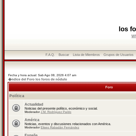
los f
w
F.A.Q.
Buscar
Lista de Miembros
Grupos de Usuarios
Fecha y hora actual: Sab Ago 08, 2026 4:07 am
�ndice del Foro los foros de nódulo
Foro
Política
Actualidad
Noticias del presente político, económico y social.
Moderador
J.M. Rodríguez Pardo
América
Noticias, eventos y discusiones relacionados con América.
Moderador
Eliseo Rabadán Fernández
España