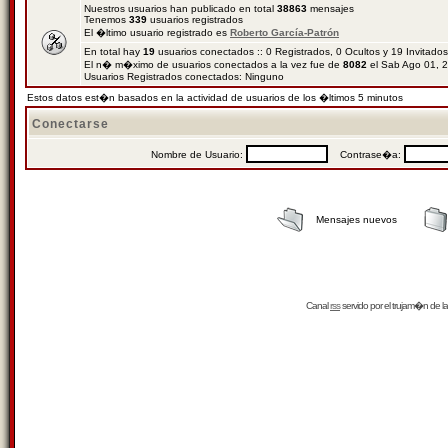
Nuestros usuarios han publicado en total
38863
mensajes
Tenemos
339
usuarios registrados
El �ltimo usuario registrado es
Roberto García-Patrón
En total hay
19
usuarios conectados :: 0 Registrados, 0 Ocultos y 19 Invitado
El n� m�ximo de usuarios conectados a la vez fue de
8082
el Sab Ago 01, 
Usuarios Registrados conectados: Ninguno
Estos datos est�n basados en la actividad de usuarios de los �ltimos 5 minutos
Conectarse
Nombre de Usuario:
Contrase�a:
Mensajes nuevos
Canal
rss
servido por el
trujam�n
de la