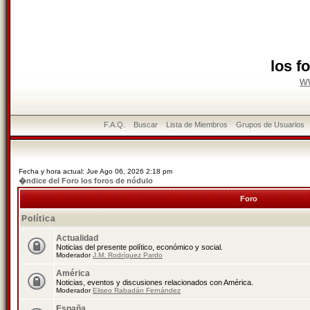
los f
w
F.A.Q.
Buscar
Lista de Miembros
Grupos de Usuarios
Fecha y hora actual: Jue Ago 06, 2026 2:18 pm
�ndice del Foro los foros de nódulo
Foro
Política
Actualidad
Noticias del presente político, económico y social.
Moderador
J.M. Rodríguez Pardo
América
Noticias, eventos y discusiones relacionados con América.
Moderador
Eliseo Rabadán Fernández
España