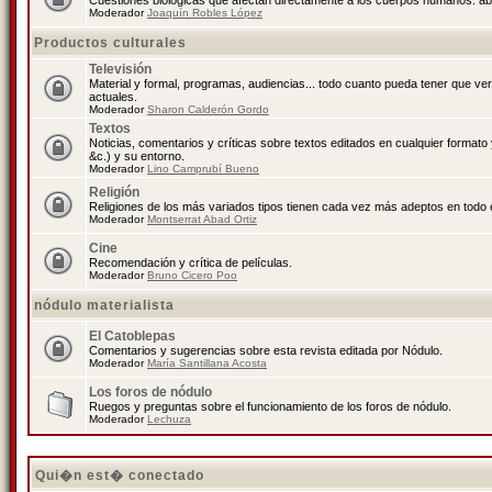
Cuestiones biológicas que afectan directamente a los cuerpos humanos: abo
Moderador
Joaquín Robles López
Productos culturales
Televisión
Material y formal, programas, audiencias... todo cuanto pueda tener que ve
actuales.
Moderador
Sharon Calderón Gordo
Textos
Noticias, comentarios y críticas sobre textos editados en cualquier formato y
&c.) y su entorno.
Moderador
Lino Camprubí Bueno
Religión
Religiones de los más variados tipos tienen cada vez más adeptos en todo 
Moderador
Montserrat Abad Ortiz
Cine
Recomendación y crítica de películas.
Moderador
Bruno Cicero Poo
nódulo materialista
El Catoblepas
Comentarios y sugerencias sobre esta revista editada por Nódulo.
Moderador
María Santillana Acosta
Los foros de nódulo
Ruegos y preguntas sobre el funcionamiento de los foros de nódulo.
Moderador
Lechuza
Qui�n est� conectado