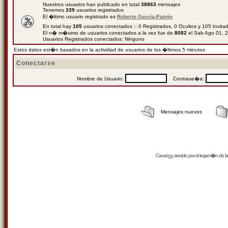
Nuestros usuarios han publicado en total
38863
mensajes
Tenemos
339
usuarios registrados
El �ltimo usuario registrado es
Roberto García-Patrón
En total hay
105
usuarios conectados :: 0 Registrados, 0 Ocultos y 105 Invit
El n� m�ximo de usuarios conectados a la vez fue de
8082
el Sab Ago 01, 
Usuarios Registrados conectados: Ninguno
Estos datos est�n basados en la actividad de usuarios de los �ltimos 5 minutos
Conectarse
Nombre de Usuario:
Contrase�a:
Mensajes nuevos
Canal
rss
servido por el
trujam�n
de la