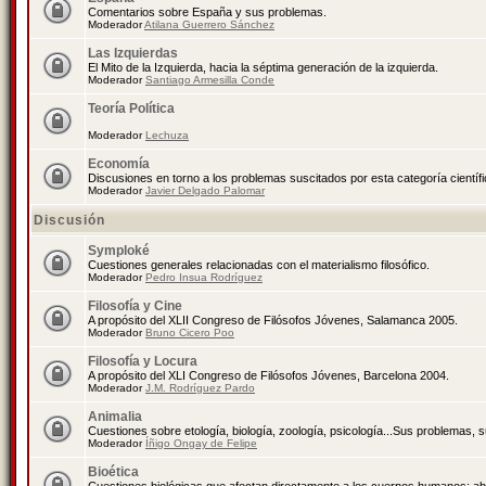
Comentarios sobre España y sus problemas.
Moderador
Atilana Guerrero Sánchez
Las Izquierdas
El Mito de la Izquierda, hacia la séptima generación de la izquierda.
Moderador
Santiago Armesilla Conde
Teoría Política
Moderador
Lechuza
Economía
Discusiones en torno a los problemas suscitados por esta categoría científ
Moderador
Javier Delgado Palomar
Discusión
Symploké
Cuestiones generales relacionadas con el materialismo filosófico.
Moderador
Pedro Insua Rodríguez
Filosofía y Cine
A propósito del XLII Congreso de Filósofos Jóvenes, Salamanca 2005.
Moderador
Bruno Cicero Poo
Filosofía y Locura
A propósito del XLI Congreso de Filósofos Jóvenes, Barcelona 2004.
Moderador
J.M. Rodríguez Pardo
Animalia
Cuestiones sobre etología, biología, zoología, psicología...Sus problemas, 
Moderador
Íñigo Ongay de Felipe
Bioética