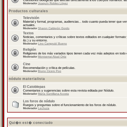
Cuestiones biológicas que afectan directamente a los cuerpos humanos: abo
Moderador
Joaquín Robles López
Productos culturales
Televisión
Material y formal, programas, audiencias... todo cuanto pueda tener que ve
actuales.
Moderador
Sharon Calderón Gordo
Textos
Noticias, comentarios y críticas sobre textos editados en cualquier formato y
&c.) y su entorno.
Moderador
Lino Camprubí Bueno
Religión
Religiones de los más variados tipos tienen cada vez más adeptos en todo 
Moderador
Montserrat Abad Ortiz
Cine
Recomendación y crítica de películas.
Moderador
Bruno Cicero Poo
nódulo materialista
El Catoblepas
Comentarios y sugerencias sobre esta revista editada por Nódulo.
Moderador
María Santillana Acosta
Los foros de nódulo
Ruegos y preguntas sobre el funcionamiento de los foros de nódulo.
Moderador
Lechuza
Qui�n est� conectado