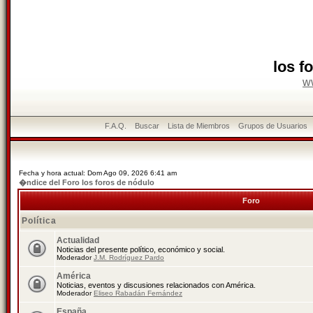
los f
w
F.A.Q.
Buscar
Lista de Miembros
Grupos de Usuarios
Fecha y hora actual: Dom Ago 09, 2026 6:41 am
�ndice del Foro los foros de nódulo
Foro
Política
Actualidad
Noticias del presente político, económico y social.
Moderador
J.M. Rodríguez Pardo
América
Noticias, eventos y discusiones relacionados con América.
Moderador
Eliseo Rabadán Fernández
España