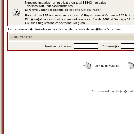
Nuestros usuarios han publicado en total
38863
mensajes
Tenemos
339
usuarios registrados
El �ltimo usuario registrado es
Roberto García-Patrón
En total hay
155
usuarios conectados :: 0 Registrados, 0 Ocultos y 155 Invit
El n� m�ximo de usuarios conectados a la vez fue de
8082
el Sab Ago 01, 
Usuarios Registrados conectados: Ninguno
Estos datos est�n basados en la actividad de usuarios de los �ltimos 5 minutos
Conectarse
Nombre de Usuario:
Contrase�a:
Mensajes nuevos
Canal
rss
servido por el
trujam�n
de la