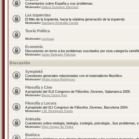
Comentarios sobre España y sus problemas.
Moderador
Atilana Guerrero Sánchez
Las Izquierdas
El Mito de la Izquierda, hacia la séptima generación de la izquierda.
Moderador
Santiago Armesilla Conde
Teoría Política
Moderador
Lechuza
Economía
Discusiones en torno a los problemas suscitados por esta categoría científ
Moderador
Javier Delgado Palomar
Discusión
Symploké
Cuestiones generales relacionadas con el materialismo filosófico.
Moderador
Pedro Insua Rodríguez
Filosofía y Cine
A propósito del XLII Congreso de Filósofos Jóvenes, Salamanca 2005.
Moderador
Bruno Cicero Poo
Filosofía y Locura
A propósito del XLI Congreso de Filósofos Jóvenes, Barcelona 2004.
Moderador
J.M. Rodríguez Pardo
Animalia
Cuestiones sobre etología, biología, zoología, psicología...Sus problemas, 
Moderador
Íñigo Ongay de Felipe
Bioética