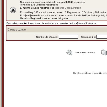
Nuestros usuarios han publicado en total
38863
mensajes
Tenemos
339
usuarios registrados
El �ltimo usuario registrado es
Roberto García-Patrón
En total hay
109
usuarios conectados :: 0 Registrados, 0 Ocultos y 109 Invit
El n� m�ximo de usuarios conectados a la vez fue de
8082
el Sab Ago 01, 
Usuarios Registrados conectados: Ninguno
Estos datos est�n basados en la actividad de usuarios de los �ltimos 5 minutos
Conectarse
Nombre de Usuario:
Contrase�a:
Mensajes nuevos
Canal
rss
servido por el
trujam�n
de la