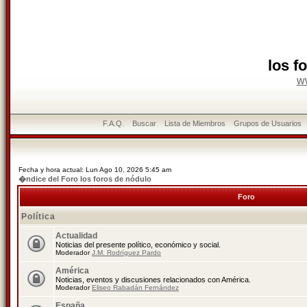
los f
w
F.A.Q.
Buscar
Lista de Miembros
Grupos de Usuarios
Fecha y hora actual: Lun Ago 10, 2026 5:45 am
�ndice del Foro los foros de nódulo
Foro
Política
Actualidad
Noticias del presente político, económico y social.
Moderador
J.M. Rodríguez Pardo
América
Noticias, eventos y discusiones relacionados con América.
Moderador
Eliseo Rabadán Fernández
España