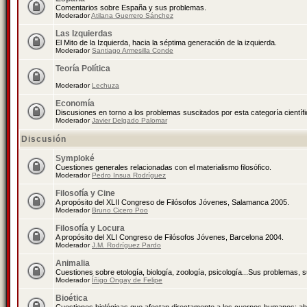
Comentarios sobre España y sus problemas.
Moderador
Atilana Guerrero Sánchez
Las Izquierdas
El Mito de la Izquierda, hacia la séptima generación de la izquierda.
Moderador
Santiago Armesilla Conde
Teoría Política
Moderador
Lechuza
Economía
Discusiones en torno a los problemas suscitados por esta categoría científ
Moderador
Javier Delgado Palomar
Discusión
Symploké
Cuestiones generales relacionadas con el materialismo filosófico.
Moderador
Pedro Insua Rodríguez
Filosofía y Cine
A propósito del XLII Congreso de Filósofos Jóvenes, Salamanca 2005.
Moderador
Bruno Cicero Poo
Filosofía y Locura
A propósito del XLI Congreso de Filósofos Jóvenes, Barcelona 2004.
Moderador
J.M. Rodríguez Pardo
Animalia
Cuestiones sobre etología, biología, zoología, psicología...Sus problemas, 
Moderador
Íñigo Ongay de Felipe
Bioética