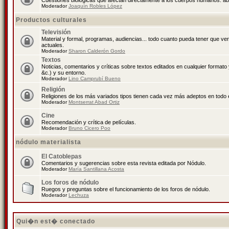
Cuestiones biológicas que afectan directamente a los cuerpos humanos: abo
Moderador
Joaquín Robles López
Productos culturales
Televisión
Material y formal, programas, audiencias... todo cuanto pueda tener que ve
actuales.
Moderador
Sharon Calderón Gordo
Textos
Noticias, comentarios y críticas sobre textos editados en cualquier formato y
&c.) y su entorno.
Moderador
Lino Camprubí Bueno
Religión
Religiones de los más variados tipos tienen cada vez más adeptos en todo 
Moderador
Montserrat Abad Ortiz
Cine
Recomendación y crítica de películas.
Moderador
Bruno Cicero Poo
nódulo materialista
El Catoblepas
Comentarios y sugerencias sobre esta revista editada por Nódulo.
Moderador
María Santillana Acosta
Los foros de nódulo
Ruegos y preguntas sobre el funcionamiento de los foros de nódulo.
Moderador
Lechuza
Qui�n est� conectado