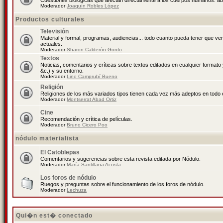
Cuestiones biológicas que afectan directamente a los cuerpos humanos: abo
Moderador
Joaquín Robles López
Productos culturales
Televisión
Material y formal, programas, audiencias... todo cuanto pueda tener que ve
actuales.
Moderador
Sharon Calderón Gordo
Textos
Noticias, comentarios y críticas sobre textos editados en cualquier formato y
&c.) y su entorno.
Moderador
Lino Camprubí Bueno
Religión
Religiones de los más variados tipos tienen cada vez más adeptos en todo 
Moderador
Montserrat Abad Ortiz
Cine
Recomendación y crítica de películas.
Moderador
Bruno Cicero Poo
nódulo materialista
El Catoblepas
Comentarios y sugerencias sobre esta revista editada por Nódulo.
Moderador
María Santillana Acosta
Los foros de nódulo
Ruegos y preguntas sobre el funcionamiento de los foros de nódulo.
Moderador
Lechuza
Qui�n est� conectado