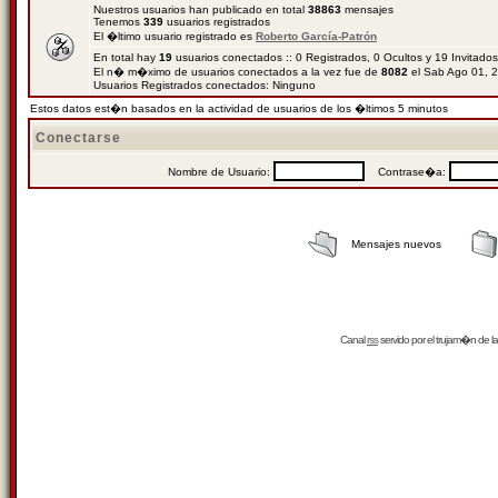
Nuestros usuarios han publicado en total
38863
mensajes
Tenemos
339
usuarios registrados
El �ltimo usuario registrado es
Roberto García-Patrón
En total hay
19
usuarios conectados :: 0 Registrados, 0 Ocultos y 19 Invitado
El n� m�ximo de usuarios conectados a la vez fue de
8082
el Sab Ago 01, 
Usuarios Registrados conectados: Ninguno
Estos datos est�n basados en la actividad de usuarios de los �ltimos 5 minutos
Conectarse
Nombre de Usuario:
Contrase�a:
Mensajes nuevos
Canal
rss
servido por el
trujam�n
de la