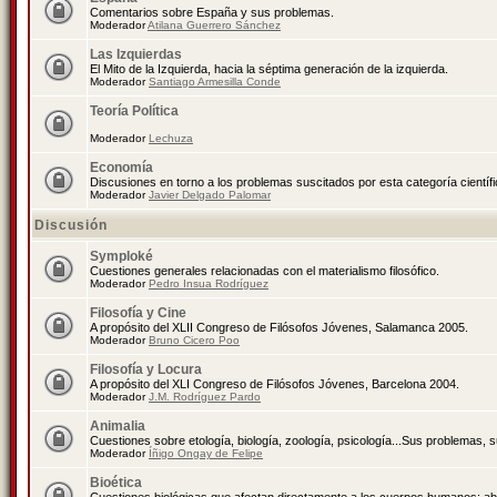
Comentarios sobre España y sus problemas.
Moderador
Atilana Guerrero Sánchez
Las Izquierdas
El Mito de la Izquierda, hacia la séptima generación de la izquierda.
Moderador
Santiago Armesilla Conde
Teoría Política
Moderador
Lechuza
Economía
Discusiones en torno a los problemas suscitados por esta categoría científ
Moderador
Javier Delgado Palomar
Discusión
Symploké
Cuestiones generales relacionadas con el materialismo filosófico.
Moderador
Pedro Insua Rodríguez
Filosofía y Cine
A propósito del XLII Congreso de Filósofos Jóvenes, Salamanca 2005.
Moderador
Bruno Cicero Poo
Filosofía y Locura
A propósito del XLI Congreso de Filósofos Jóvenes, Barcelona 2004.
Moderador
J.M. Rodríguez Pardo
Animalia
Cuestiones sobre etología, biología, zoología, psicología...Sus problemas, 
Moderador
Íñigo Ongay de Felipe
Bioética