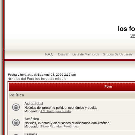
los f
w
F.A.Q.
Buscar
Lista de Miembros
Grupos de Usuarios
Fecha y hora actual: Sab Ago 08, 2026 2:15 pm
�ndice del Foro los foros de nódulo
Foro
Política
Actualidad
Noticias del presente político, económico y social.
Moderador
J.M. Rodríguez Pardo
América
Noticias, eventos y discusiones relacionados con América.
Moderador
Eliseo Rabadán Fernández
España