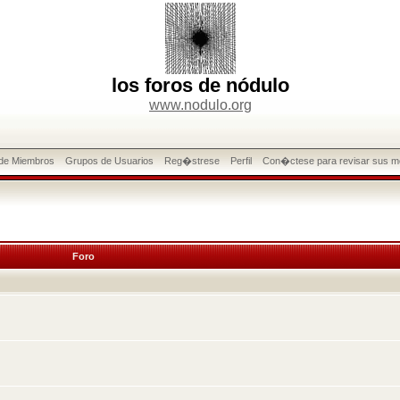
los foros de nódulo
www.nodulo.org
 de Miembros
Grupos de Usuarios
Reg�strese
Perfil
Con�ctese para revisar sus m
Foro