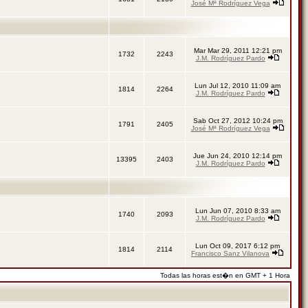
José Mª Rodríguez Vega
Mar Mar 29, 2011 12:21 pm
1732
2243
J.M. Rodríguez Pardo
Lun Jul 12, 2010 11:09 am
1814
2264
J.M. Rodríguez Pardo
Sab Oct 27, 2012 10:24 pm
1791
2405
José Mª Rodríguez Vega
Jue Jun 24, 2010 12:14 pm
13395
2403
J.M. Rodríguez Pardo
Lun Jun 07, 2010 8:33 am
1740
2093
J.M. Rodríguez Pardo
Lun Oct 09, 2017 6:12 pm
1814
2114
Francisco Sanz Vilanova
Todas las horas est�n en GMT + 1 Hora