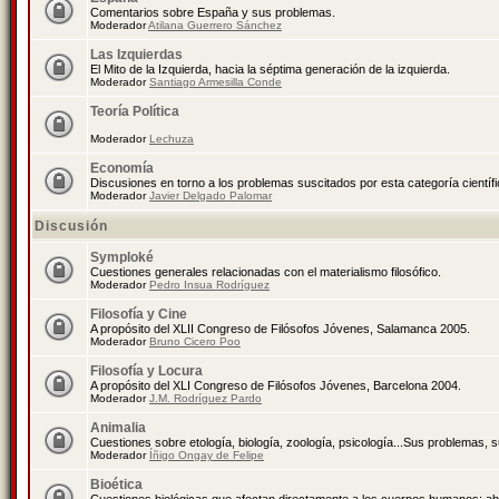
Comentarios sobre España y sus problemas.
Moderador
Atilana Guerrero Sánchez
Las Izquierdas
El Mito de la Izquierda, hacia la séptima generación de la izquierda.
Moderador
Santiago Armesilla Conde
Teoría Política
Moderador
Lechuza
Economía
Discusiones en torno a los problemas suscitados por esta categoría científ
Moderador
Javier Delgado Palomar
Discusión
Symploké
Cuestiones generales relacionadas con el materialismo filosófico.
Moderador
Pedro Insua Rodríguez
Filosofía y Cine
A propósito del XLII Congreso de Filósofos Jóvenes, Salamanca 2005.
Moderador
Bruno Cicero Poo
Filosofía y Locura
A propósito del XLI Congreso de Filósofos Jóvenes, Barcelona 2004.
Moderador
J.M. Rodríguez Pardo
Animalia
Cuestiones sobre etología, biología, zoología, psicología...Sus problemas, 
Moderador
Íñigo Ongay de Felipe
Bioética