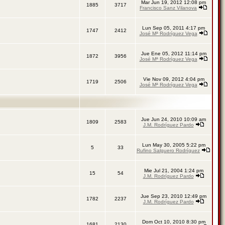
Mar Jun 19, 2012 12:08 pm
1885
3717
Francisco Sanz Vilanova
Lun Sep 05, 2011 4:17 pm
1747
2412
José Mª Rodríguez Vega
Jue Ene 05, 2012 11:14 pm
1872
3956
José Mª Rodríguez Vega
Vie Nov 09, 2012 4:04 pm
1719
2506
José Mª Rodríguez Vega
Jue Jun 24, 2010 10:09 am
1809
2583
J.M. Rodríguez Pardo
Lun May 30, 2005 5:22 pm
5
33
Rufino Salguero Rodríguez
Mie Jul 21, 2004 1:24 pm
15
54
J.M. Rodríguez Pardo
Jue Sep 23, 2010 12:49 pm
1782
2237
J.M. Rodríguez Pardo
Dom Oct 10, 2010 8:30 pm
1681
2130