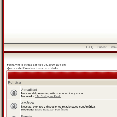
F.A.Q.
Buscar
Lista
Fecha y hora actual: Sab Ago 08, 2026 1:04 pm
�ndice del Foro los foros de nódulo
Política
Actualidad
Noticias del presente político, económico y social.
Moderador
J.M. Rodríguez Pardo
América
Noticias, eventos y discusiones relacionados con América.
Moderador
Eliseo Rabadán Fernández
España