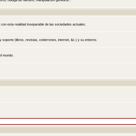
rto, huelga de hambre, manipulación genética...
 con esta realidad inseparable de las sociedades actuales.
 soporte (libros, revistas, cederrones, internet, &c.) y su entorno.
el mundo.