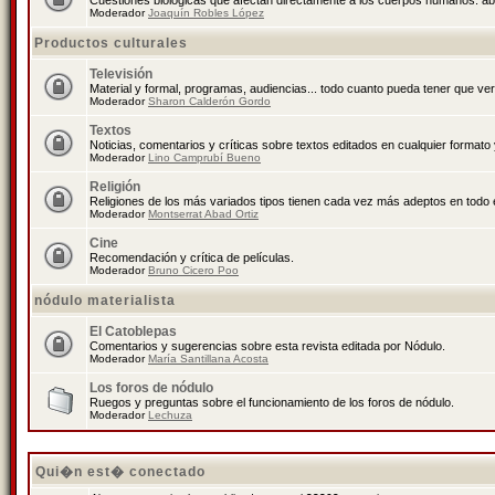
Cuestiones biológicas que afectan directamente a los cuerpos humanos: abo
Moderador
Joaquín Robles López
Productos culturales
Televisión
Material y formal, programas, audiencias... todo cuanto pueda tener que ver
Moderador
Sharon Calderón Gordo
Textos
Noticias, comentarios y críticas sobre textos editados en cualquier formato y
Moderador
Lino Camprubí Bueno
Religión
Religiones de los más variados tipos tienen cada vez más adeptos en todo 
Moderador
Montserrat Abad Ortiz
Cine
Recomendación y crítica de películas.
Moderador
Bruno Cicero Poo
nódulo materialista
El Catoblepas
Comentarios y sugerencias sobre esta revista editada por Nódulo.
Moderador
María Santillana Acosta
Los foros de nódulo
Ruegos y preguntas sobre el funcionamiento de los foros de nódulo.
Moderador
Lechuza
Qui�n est� conectado