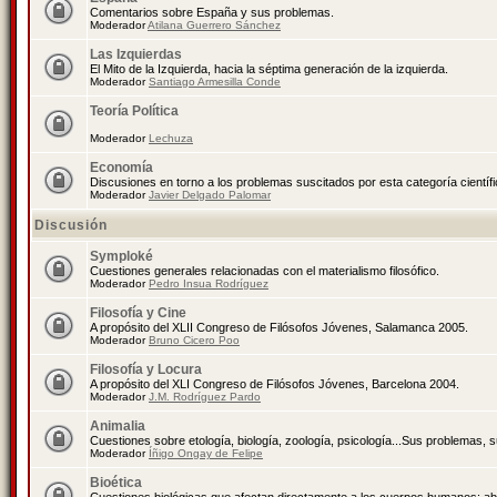
Comentarios sobre España y sus problemas.
Moderador
Atilana Guerrero Sánchez
Las Izquierdas
El Mito de la Izquierda, hacia la séptima generación de la izquierda.
Moderador
Santiago Armesilla Conde
Teoría Política
Moderador
Lechuza
Economía
Discusiones en torno a los problemas suscitados por esta categoría científ
Moderador
Javier Delgado Palomar
Discusión
Symploké
Cuestiones generales relacionadas con el materialismo filosófico.
Moderador
Pedro Insua Rodríguez
Filosofía y Cine
A propósito del XLII Congreso de Filósofos Jóvenes, Salamanca 2005.
Moderador
Bruno Cicero Poo
Filosofía y Locura
A propósito del XLI Congreso de Filósofos Jóvenes, Barcelona 2004.
Moderador
J.M. Rodríguez Pardo
Animalia
Cuestiones sobre etología, biología, zoología, psicología...Sus problemas, 
Moderador
Íñigo Ongay de Felipe
Bioética