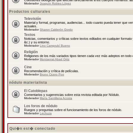
Cuestiones biológicas que afectan directamente a los cuerpos humanos: abo
Moderador
Joaquín Robles López
Productos culturales
Televisión
Material y formal, programas, audiencias... todo cuanto pueda tener que ve
actuales.
Moderador
Sharon Calderón Gordo
Textos
Noticias, comentarios y críticas sobre textos editados en cualquier formato y
&c.) y su entorno.
Moderador
Lino Camprubí Bueno
Religión
Religiones de los más variados tipos tienen cada vez más adeptos en todo 
Moderador
Montserrat Abad Ortiz
Cine
Recomendación y crítica de películas.
Moderador
Bruno Cicero Poo
nódulo materialista
El Catoblepas
Comentarios y sugerencias sobre esta revista editada por Nódulo.
Moderador
María Santillana Acosta
Los foros de nódulo
Ruegos y preguntas sobre el funcionamiento de los foros de nódulo.
Moderador
Lechuza
Qui�n est� conectado