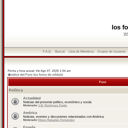
los f
w
F.A.Q.
Buscar
Lista de Miembros
Grupos de Usuarios
Fecha y hora actual: Vie Ago 07, 2026 1:54 am
�ndice del Foro los foros de nódulo
Foro
Política
Actualidad
Noticias del presente político, económico y social.
Moderador
J.M. Rodríguez Pardo
América
Noticias, eventos y discusiones relacionados con América.
Moderador
Eliseo Rabadán Fernández
España