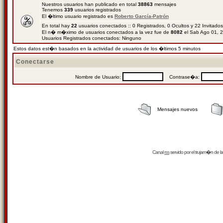
Nuestros usuarios han publicado en total
38863
mensajes
Tenemos
339
usuarios registrados
El �ltimo usuario registrado es
Roberto García-Patrón
En total hay
22
usuarios conectados :: 0 Registrados, 0 Ocultos y 22 Invitado
El n� m�ximo de usuarios conectados a la vez fue de
8082
el Sab Ago 01, 
Usuarios Registrados conectados: Ninguno
Estos datos est�n basados en la actividad de usuarios de los �ltimos 5 minutos
Conectarse
Nombre de Usuario:
Contrase�a:
Mensajes nuevos
Canal
rss
servido por el
trujam�n
de la