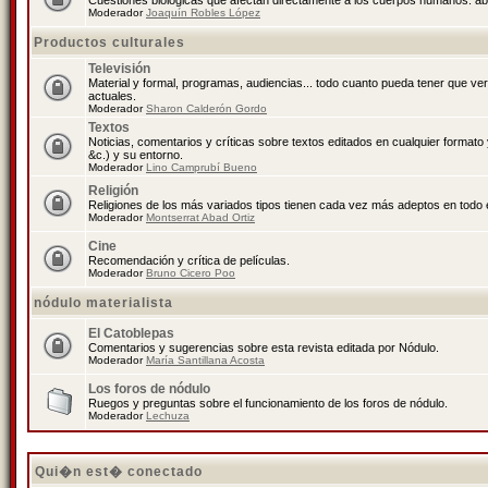
Cuestiones biológicas que afectan directamente a los cuerpos humanos: abo
Moderador
Joaquín Robles López
Productos culturales
Televisión
Material y formal, programas, audiencias... todo cuanto pueda tener que ve
actuales.
Moderador
Sharon Calderón Gordo
Textos
Noticias, comentarios y críticas sobre textos editados en cualquier formato y
&c.) y su entorno.
Moderador
Lino Camprubí Bueno
Religión
Religiones de los más variados tipos tienen cada vez más adeptos en todo 
Moderador
Montserrat Abad Ortiz
Cine
Recomendación y crítica de películas.
Moderador
Bruno Cicero Poo
nódulo materialista
El Catoblepas
Comentarios y sugerencias sobre esta revista editada por Nódulo.
Moderador
María Santillana Acosta
Los foros de nódulo
Ruegos y preguntas sobre el funcionamiento de los foros de nódulo.
Moderador
Lechuza
Qui�n est� conectado