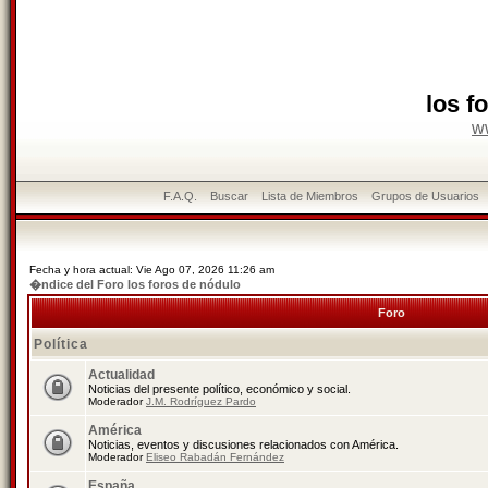
los f
w
F.A.Q.
Buscar
Lista de Miembros
Grupos de Usuarios
Fecha y hora actual: Vie Ago 07, 2026 11:26 am
�ndice del Foro los foros de nódulo
Foro
Política
Actualidad
Noticias del presente político, económico y social.
Moderador
J.M. Rodríguez Pardo
América
Noticias, eventos y discusiones relacionados con América.
Moderador
Eliseo Rabadán Fernández
España