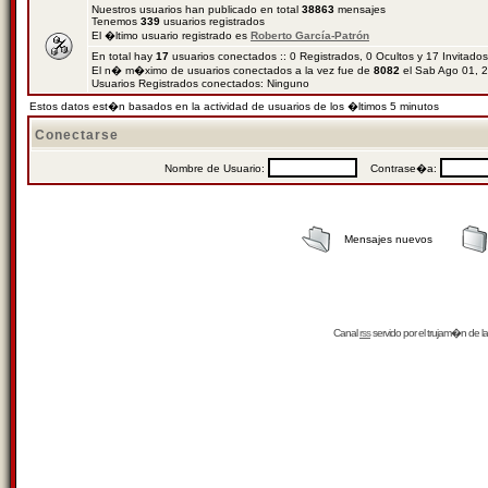
Nuestros usuarios han publicado en total
38863
mensajes
Tenemos
339
usuarios registrados
El �ltimo usuario registrado es
Roberto García-Patrón
En total hay
17
usuarios conectados :: 0 Registrados, 0 Ocultos y 17 Invitado
El n� m�ximo de usuarios conectados a la vez fue de
8082
el Sab Ago 01, 
Usuarios Registrados conectados: Ninguno
Estos datos est�n basados en la actividad de usuarios de los �ltimos 5 minutos
Conectarse
Nombre de Usuario:
Contrase�a:
Mensajes nuevos
Canal
rss
servido por el
trujam�n
de la