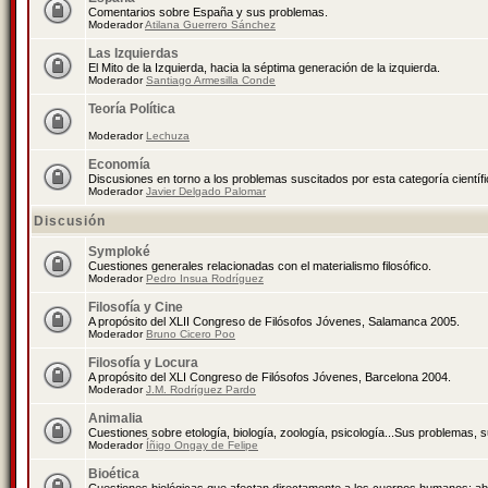
Comentarios sobre España y sus problemas.
Moderador
Atilana Guerrero Sánchez
Las Izquierdas
El Mito de la Izquierda, hacia la séptima generación de la izquierda.
Moderador
Santiago Armesilla Conde
Teoría Política
Moderador
Lechuza
Economía
Discusiones en torno a los problemas suscitados por esta categoría científ
Moderador
Javier Delgado Palomar
Discusión
Symploké
Cuestiones generales relacionadas con el materialismo filosófico.
Moderador
Pedro Insua Rodríguez
Filosofía y Cine
A propósito del XLII Congreso de Filósofos Jóvenes, Salamanca 2005.
Moderador
Bruno Cicero Poo
Filosofía y Locura
A propósito del XLI Congreso de Filósofos Jóvenes, Barcelona 2004.
Moderador
J.M. Rodríguez Pardo
Animalia
Cuestiones sobre etología, biología, zoología, psicología...Sus problemas, 
Moderador
Íñigo Ongay de Felipe
Bioética