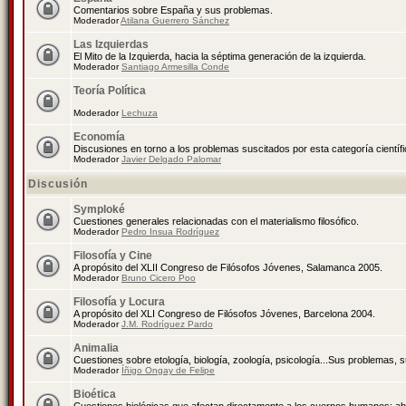
Comentarios sobre España y sus problemas.
Moderador
Atilana Guerrero Sánchez
Las Izquierdas
El Mito de la Izquierda, hacia la séptima generación de la izquierda.
Moderador
Santiago Armesilla Conde
Teoría Política
Moderador
Lechuza
Economía
Discusiones en torno a los problemas suscitados por esta categoría científ
Moderador
Javier Delgado Palomar
Discusión
Symploké
Cuestiones generales relacionadas con el materialismo filosófico.
Moderador
Pedro Insua Rodríguez
Filosofía y Cine
A propósito del XLII Congreso de Filósofos Jóvenes, Salamanca 2005.
Moderador
Bruno Cicero Poo
Filosofía y Locura
A propósito del XLI Congreso de Filósofos Jóvenes, Barcelona 2004.
Moderador
J.M. Rodríguez Pardo
Animalia
Cuestiones sobre etología, biología, zoología, psicología...Sus problemas, 
Moderador
Íñigo Ongay de Felipe
Bioética