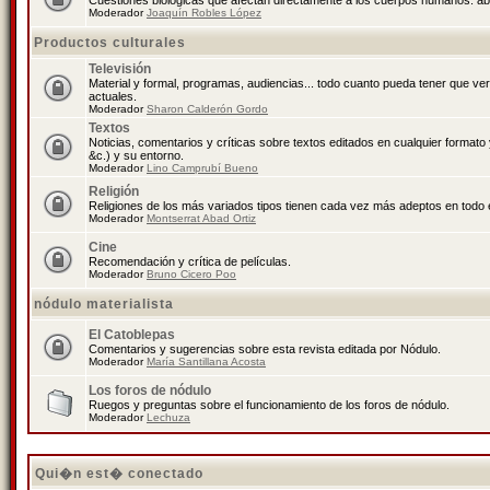
Cuestiones biológicas que afectan directamente a los cuerpos humanos: abo
Moderador
Joaquín Robles López
Productos culturales
Televisión
Material y formal, programas, audiencias... todo cuanto pueda tener que ve
actuales.
Moderador
Sharon Calderón Gordo
Textos
Noticias, comentarios y críticas sobre textos editados en cualquier formato y
&c.) y su entorno.
Moderador
Lino Camprubí Bueno
Religión
Religiones de los más variados tipos tienen cada vez más adeptos en todo 
Moderador
Montserrat Abad Ortiz
Cine
Recomendación y crítica de películas.
Moderador
Bruno Cicero Poo
nódulo materialista
El Catoblepas
Comentarios y sugerencias sobre esta revista editada por Nódulo.
Moderador
María Santillana Acosta
Los foros de nódulo
Ruegos y preguntas sobre el funcionamiento de los foros de nódulo.
Moderador
Lechuza
Qui�n est� conectado