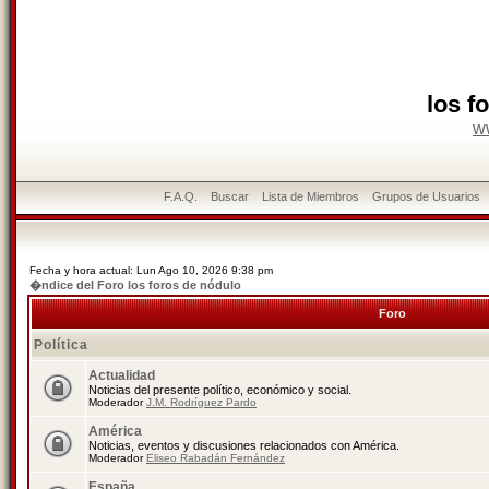
los f
w
F.A.Q.
Buscar
Lista de Miembros
Grupos de Usuarios
Fecha y hora actual: Lun Ago 10, 2026 9:38 pm
�ndice del Foro los foros de nódulo
Foro
Política
Actualidad
Noticias del presente político, económico y social.
Moderador
J.M. Rodríguez Pardo
América
Noticias, eventos y discusiones relacionados con América.
Moderador
Eliseo Rabadán Fernández
España