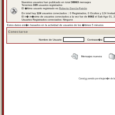
Nuestros usuarios han publicado en total
38863
mensajes
Tenemos
339
usuarios registrados
El �ltimo usuario registrado es
Roberto García-Patrón
En total hay
124
usuarios conectados :: 0 Registrados, 0 Ocultos y 124 Invit
El n� m�ximo de usuarios conectados a la vez fue de
8082
el Sab Ago 01, 
Usuarios Registrados conectados: Ninguno
Estos datos est�n basados en la actividad de usuarios de los �ltimos 5 minutos
Conectarse
Nombre de Usuario:
Contrase�a:
Mensajes nuevos
Canal
rss
servido por el
trujam�n
de la