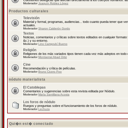
Cuestiones biológicas que afectan directamente a los cuerpos humanos: abo
Moderador
Joaquín Robles López
Productos culturales
Televisión
Material y formal, programas, audiencias... todo cuanto pueda tener que ve
actuales.
Moderador
Sharon Calderón Gordo
Textos
Noticias, comentarios y críticas sobre textos editados en cualquier formato y
&c.) y su entorno.
Moderador
Lino Camprubí Bueno
Religión
Religiones de los más variados tipos tienen cada vez más adeptos en todo 
Moderador
Montserrat Abad Ortiz
Cine
Recomendación y crítica de películas.
Moderador
Bruno Cicero Poo
nódulo materialista
El Catoblepas
Comentarios y sugerencias sobre esta revista editada por Nódulo.
Moderador
María Santillana Acosta
Los foros de nódulo
Ruegos y preguntas sobre el funcionamiento de los foros de nódulo.
Moderador
Lechuza
Qui�n est� conectado