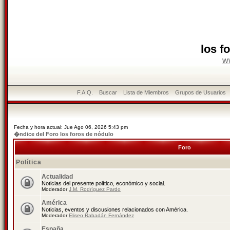
los f
w
F.A.Q.
Buscar
Lista de Miembros
Grupos de Usuarios
Fecha y hora actual: Jue Ago 06, 2026 5:43 pm
�ndice del Foro los foros de nódulo
Foro
Política
Actualidad
Noticias del presente político, económico y social.
Moderador
J.M. Rodríguez Pardo
América
Noticias, eventos y discusiones relacionados con América.
Moderador
Eliseo Rabadán Fernández
España