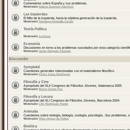
Comentarios sobre España y sus problemas.
Moderador
Atilana Guerrero Sánchez
Las Izquierdas
El Mito de la Izquierda, hacia la séptima generación de la izquierda.
Moderador
Santiago Armesilla Conde
Teoría Política
Moderador
Lechuza
Economía
Discusiones en torno a los problemas suscitados por esta categoría científ
Moderador
Javier Delgado Palomar
Discusión
Symploké
Cuestiones generales relacionadas con el materialismo filosófico.
Moderador
Pedro Insua Rodríguez
Filosofía y Cine
A propósito del XLII Congreso de Filósofos Jóvenes, Salamanca 2005.
Moderador
Bruno Cicero Poo
Filosofía y Locura
A propósito del XLI Congreso de Filósofos Jóvenes, Barcelona 2004.
Moderador
J.M. Rodríguez Pardo
Animalia
Cuestiones sobre etología, biología, zoología, psicología...Sus problemas, 
Moderador
Íñigo Ongay de Felipe
Bioética