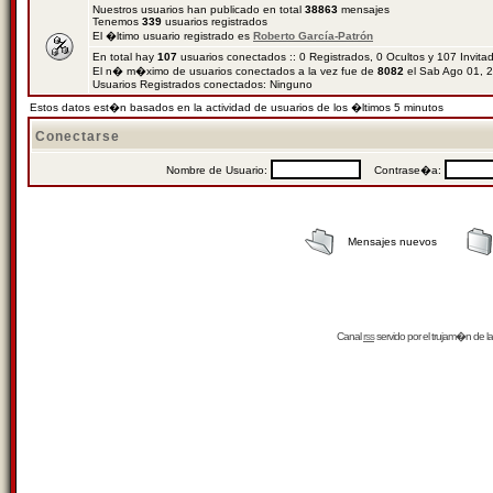
Nuestros usuarios han publicado en total
38863
mensajes
Tenemos
339
usuarios registrados
El �ltimo usuario registrado es
Roberto García-Patrón
En total hay
107
usuarios conectados :: 0 Registrados, 0 Ocultos y 107 Invit
El n� m�ximo de usuarios conectados a la vez fue de
8082
el Sab Ago 01, 
Usuarios Registrados conectados: Ninguno
Estos datos est�n basados en la actividad de usuarios de los �ltimos 5 minutos
Conectarse
Nombre de Usuario:
Contrase�a:
Mensajes nuevos
Canal
rss
servido por el
trujam�n
de la