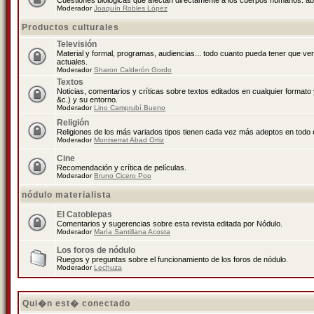
Cuestiones biológicas que afectan directamente a los cuerpos humanos: abo
Moderador
Joaquín Robles López
Productos culturales
Televisión
Material y formal, programas, audiencias... todo cuanto pueda tener que ve
actuales.
Moderador
Sharon Calderón Gordo
Textos
Noticias, comentarios y críticas sobre textos editados en cualquier formato y
&c.) y su entorno.
Moderador
Lino Camprubí Bueno
Religión
Religiones de los más variados tipos tienen cada vez más adeptos en todo 
Moderador
Montserrat Abad Ortiz
Cine
Recomendación y crítica de películas.
Moderador
Bruno Cicero Poo
nódulo materialista
El Catoblepas
Comentarios y sugerencias sobre esta revista editada por Nódulo.
Moderador
María Santillana Acosta
Los foros de nódulo
Ruegos y preguntas sobre el funcionamiento de los foros de nódulo.
Moderador
Lechuza
Qui�n est� conectado