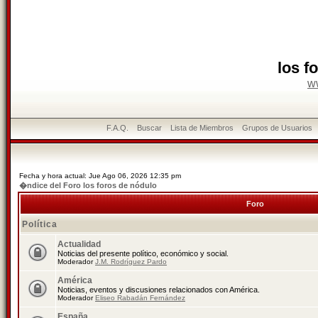
los f
w
F.A.Q.
Buscar
Lista de Miembros
Grupos de Usuarios
Fecha y hora actual: Jue Ago 06, 2026 12:35 pm
�ndice del Foro los foros de nódulo
Foro
Política
Actualidad
Noticias del presente político, económico y social.
Moderador
J.M. Rodríguez Pardo
América
Noticias, eventos y discusiones relacionados con América.
Moderador
Eliseo Rabadán Fernández
España