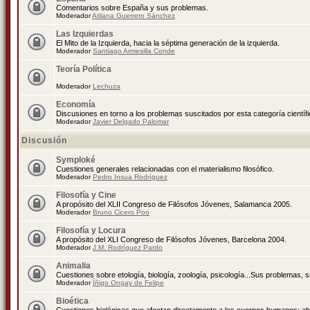
Comentarios sobre España y sus problemas.
Moderador
Atilana Guerrero Sánchez
Las Izquierdas
El Mito de la Izquierda, hacia la séptima generación de la izquierda.
Moderador
Santiago Armesilla Conde
Teoría Política
Moderador
Lechuza
Economía
Discusiones en torno a los problemas suscitados por esta categoría científ
Moderador
Javier Delgado Palomar
Discusión
Symploké
Cuestiones generales relacionadas con el materialismo filosófico.
Moderador
Pedro Insua Rodríguez
Filosofía y Cine
A propósito del XLII Congreso de Filósofos Jóvenes, Salamanca 2005.
Moderador
Bruno Cicero Poo
Filosofía y Locura
A propósito del XLI Congreso de Filósofos Jóvenes, Barcelona 2004.
Moderador
J.M. Rodríguez Pardo
Animalia
Cuestiones sobre etología, biología, zoología, psicología...Sus problemas, 
Moderador
Íñigo Ongay de Felipe
Bioética