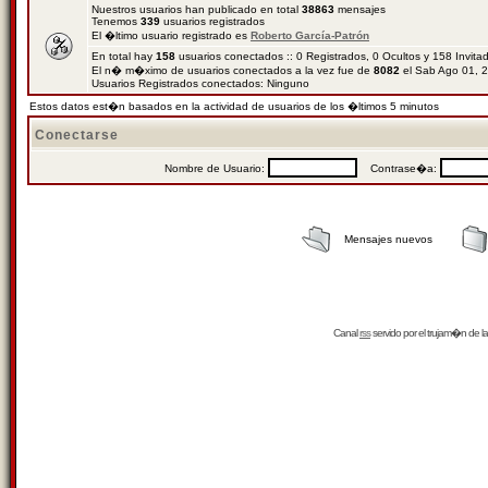
Nuestros usuarios han publicado en total
38863
mensajes
Tenemos
339
usuarios registrados
El �ltimo usuario registrado es
Roberto García-Patrón
En total hay
158
usuarios conectados :: 0 Registrados, 0 Ocultos y 158 Invit
El n� m�ximo de usuarios conectados a la vez fue de
8082
el Sab Ago 01, 
Usuarios Registrados conectados: Ninguno
Estos datos est�n basados en la actividad de usuarios de los �ltimos 5 minutos
Conectarse
Nombre de Usuario:
Contrase�a:
Mensajes nuevos
Canal
rss
servido por el
trujam�n
de la