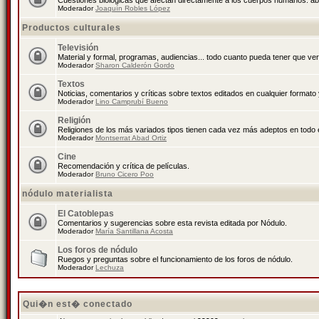
Cuestiones biológicas que afectan directamente a los cuerpos humanos: abo
Moderador
Joaquín Robles López
Productos culturales
Televisión
Material y formal, programas, audiencias... todo cuanto pueda tener que ver
Moderador
Sharon Calderón Gordo
Textos
Noticias, comentarios y críticas sobre textos editados en cualquier formato y
Moderador
Lino Camprubí Bueno
Religión
Religiones de los más variados tipos tienen cada vez más adeptos en todo 
Moderador
Montserrat Abad Ortiz
Cine
Recomendación y crítica de películas.
Moderador
Bruno Cicero Poo
nódulo materialista
El Catoblepas
Comentarios y sugerencias sobre esta revista editada por Nódulo.
Moderador
María Santillana Acosta
Los foros de nódulo
Ruegos y preguntas sobre el funcionamiento de los foros de nódulo.
Moderador
Lechuza
Qui�n est� conectado