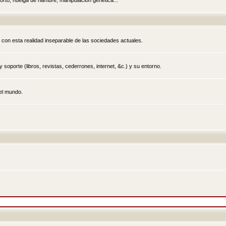
rto, huelga de hambre, manipulación genética...
 con esta realidad inseparable de las sociedades actuales.
 soporte (libros, revistas, cederrones, internet, &c.) y su entorno.
el mundo.