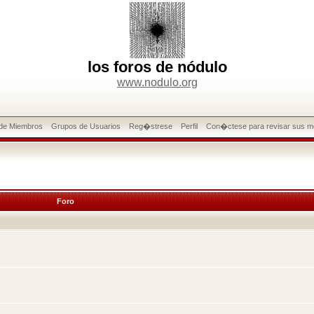
los foros de nódulo
www.nodulo.org
 de Miembros
Grupos de Usuarios
Reg�strese
Perfil
Con�ctese para revisar sus m
Foro