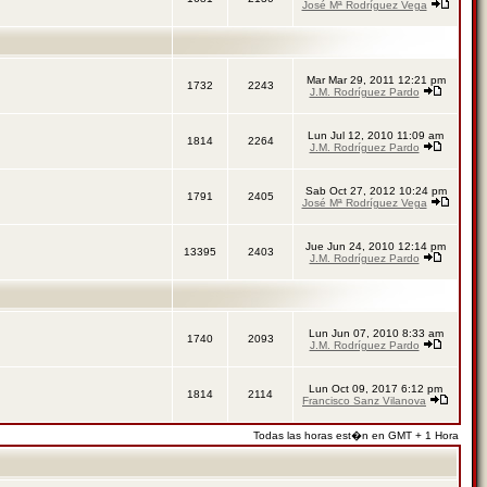
José Mª Rodríguez Vega
Mar Mar 29, 2011 12:21 pm
1732
2243
J.M. Rodríguez Pardo
Lun Jul 12, 2010 11:09 am
1814
2264
J.M. Rodríguez Pardo
Sab Oct 27, 2012 10:24 pm
1791
2405
José Mª Rodríguez Vega
Jue Jun 24, 2010 12:14 pm
13395
2403
J.M. Rodríguez Pardo
Lun Jun 07, 2010 8:33 am
1740
2093
J.M. Rodríguez Pardo
Lun Oct 09, 2017 6:12 pm
1814
2114
Francisco Sanz Vilanova
Todas las horas est�n en GMT + 1 Hora