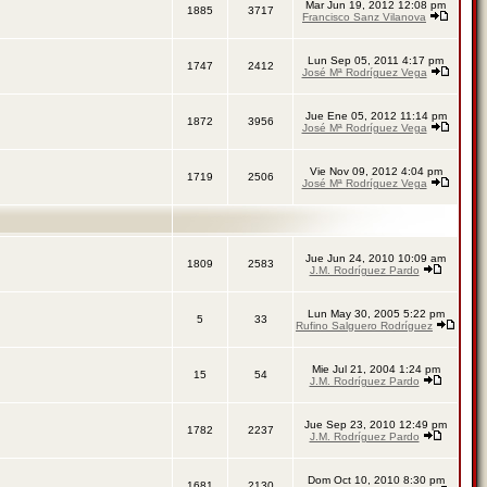
Mar Jun 19, 2012 12:08 pm
1885
3717
Francisco Sanz Vilanova
Lun Sep 05, 2011 4:17 pm
1747
2412
José Mª Rodríguez Vega
Jue Ene 05, 2012 11:14 pm
1872
3956
José Mª Rodríguez Vega
Vie Nov 09, 2012 4:04 pm
1719
2506
José Mª Rodríguez Vega
Jue Jun 24, 2010 10:09 am
1809
2583
J.M. Rodríguez Pardo
Lun May 30, 2005 5:22 pm
5
33
Rufino Salguero Rodríguez
Mie Jul 21, 2004 1:24 pm
15
54
J.M. Rodríguez Pardo
Jue Sep 23, 2010 12:49 pm
1782
2237
J.M. Rodríguez Pardo
Dom Oct 10, 2010 8:30 pm
1681
2130