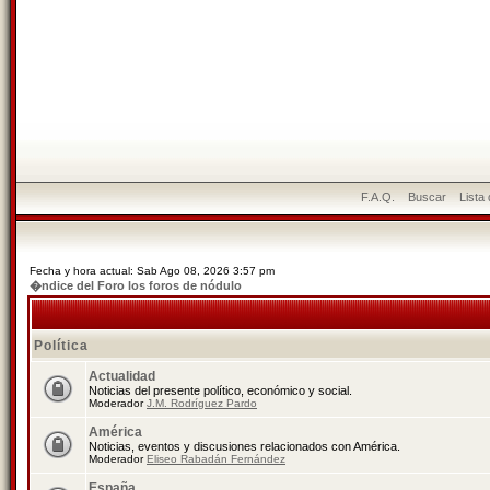
F.A.Q.
Buscar
Lista
Fecha y hora actual: Sab Ago 08, 2026 3:57 pm
�ndice del Foro los foros de nódulo
Política
Actualidad
Noticias del presente político, económico y social.
Moderador
J.M. Rodríguez Pardo
América
Noticias, eventos y discusiones relacionados con América.
Moderador
Eliseo Rabadán Fernández
España