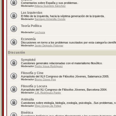
Comentarios sobre España y sus problemas.
Moderador
Atilana Guerrero Sánchez
Las Izquierdas
El Mito de la Izquierda, hacia la séptima generación de la izquierda.
Moderador
Santiago Armesilla Conde
Teoría Política
Moderador
Lechuza
Economía
Discusiones en torno a los problemas suscitados por esta categoría científ
Moderador
Javier Delgado Palomar
Discusión
Symploké
Cuestiones generales relacionadas con el materialismo filosófico.
Moderador
Pedro Insua Rodríguez
Filosofía y Cine
A propósito del XLII Congreso de Filósofos Jóvenes, Salamanca 2005.
Moderador
Bruno Cicero Poo
Filosofía y Locura
A propósito del XLI Congreso de Filósofos Jóvenes, Barcelona 2004.
Moderador
J.M. Rodríguez Pardo
Animalia
Cuestiones sobre etología, biología, zoología, psicología...Sus problemas, 
Moderador
Íñigo Ongay de Felipe
Bioética