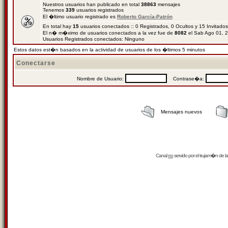
Nuestros usuarios han publicado en total
38863
mensajes
Tenemos
339
usuarios registrados
El �ltimo usuario registrado es
Roberto García-Patrón
En total hay
15
usuarios conectados :: 0 Registrados, 0 Ocultos y 15 Invitado
El n� m�ximo de usuarios conectados a la vez fue de
8082
el Sab Ago 01, 
Usuarios Registrados conectados: Ninguno
Estos datos est�n basados en la actividad de usuarios de los �ltimos 5 minutos
Conectarse
Nombre de Usuario:
Contrase�a:
Mensajes nuevos
Canal
rss
servido por el
trujam�n
de la