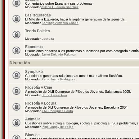
Comentarios sobre España y sus problemas.
Moderador
Atilana Guerrero Sánchez
Las Izquierdas
El Mito de la Izquierda, hacia la séptima generación de la izquierda.
Moderador
Santiago Armesilla Conde
Teoría Política
Moderador
Lechuza
Economía
Discusiones en torno a los problemas suscitados por esta categoría científ
Moderador
Javier Delgado Palomar
Discusión
Symploké
Cuestiones generales relacionadas con el materialismo filosófico.
Moderador
Pedro Insua Rodríguez
Filosofía y Cine
A propósito del XLII Congreso de Filósofos Jóvenes, Salamanca 2005.
Moderador
Bruno Cicero Poo
Filosofía y Locura
A propósito del XLI Congreso de Filósofos Jóvenes, Barcelona 2004.
Moderador
J.M. Rodríguez Pardo
Animalia
Cuestiones sobre etología, biología, zoología, psicología...Sus problemas, 
Moderador
Íñigo Ongay de Felipe
Bioética