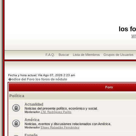
los f
w
F.A.Q.
Buscar
Lista de Miembros
Grupos de Usuarios
Fecha y hora actual: Vie Ago 07, 2026 2:23 am
�ndice del Foro los foros de nódulo
Foro
Política
Actualidad
Noticias del presente político, económico y social.
Moderador
J.M. Rodríguez Pardo
América
Noticias, eventos y discusiones relacionados con América.
Moderador
Eliseo Rabadán Fernández
España