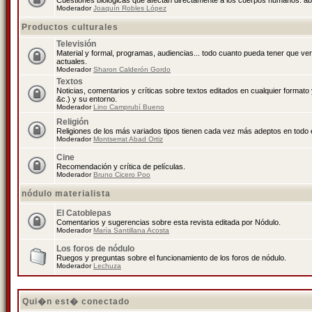
Cuestiones biológicas que afectan directamente a los cuerpos humanos: abo
Moderador
Joaquín Robles López
Productos culturales
Televisión
Material y formal, programas, audiencias... todo cuanto pueda tener que ve
actuales.
Moderador
Sharon Calderón Gordo
Textos
Noticias, comentarios y críticas sobre textos editados en cualquier formato y
&c.) y su entorno.
Moderador
Lino Camprubí Bueno
Religión
Religiones de los más variados tipos tienen cada vez más adeptos en todo 
Moderador
Montserrat Abad Ortiz
Cine
Recomendación y crítica de películas.
Moderador
Bruno Cicero Poo
nódulo materialista
El Catoblepas
Comentarios y sugerencias sobre esta revista editada por Nódulo.
Moderador
María Santillana Acosta
Los foros de nódulo
Ruegos y preguntas sobre el funcionamiento de los foros de nódulo.
Moderador
Lechuza
Qui�n est� conectado