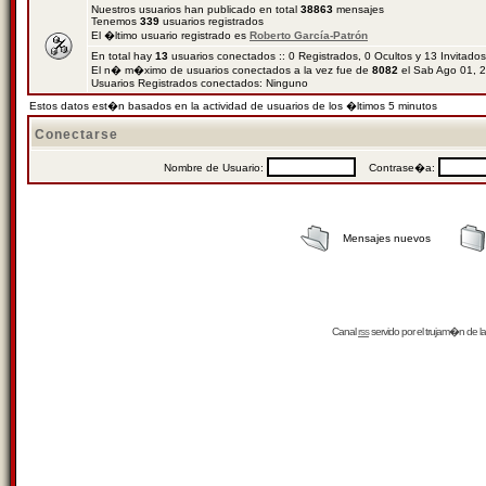
Nuestros usuarios han publicado en total
38863
mensajes
Tenemos
339
usuarios registrados
El �ltimo usuario registrado es
Roberto García-Patrón
En total hay
13
usuarios conectados :: 0 Registrados, 0 Ocultos y 13 Invitado
El n� m�ximo de usuarios conectados a la vez fue de
8082
el Sab Ago 01, 
Usuarios Registrados conectados: Ninguno
Estos datos est�n basados en la actividad de usuarios de los �ltimos 5 minutos
Conectarse
Nombre de Usuario:
Contrase�a:
Mensajes nuevos
Canal
rss
servido por el
trujam�n
de la