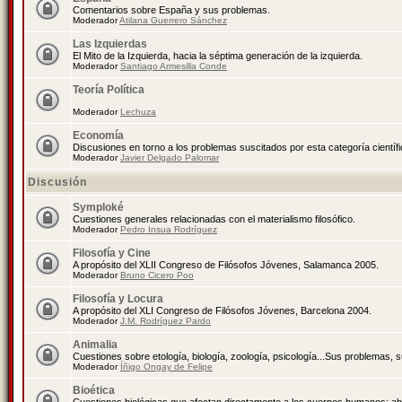
Comentarios sobre España y sus problemas.
Moderador
Atilana Guerrero Sánchez
Las Izquierdas
El Mito de la Izquierda, hacia la séptima generación de la izquierda.
Moderador
Santiago Armesilla Conde
Teoría Política
Moderador
Lechuza
Economía
Discusiones en torno a los problemas suscitados por esta categoría científ
Moderador
Javier Delgado Palomar
Discusión
Symploké
Cuestiones generales relacionadas con el materialismo filosófico.
Moderador
Pedro Insua Rodríguez
Filosofía y Cine
A propósito del XLII Congreso de Filósofos Jóvenes, Salamanca 2005.
Moderador
Bruno Cicero Poo
Filosofía y Locura
A propósito del XLI Congreso de Filósofos Jóvenes, Barcelona 2004.
Moderador
J.M. Rodríguez Pardo
Animalia
Cuestiones sobre etología, biología, zoología, psicología...Sus problemas, 
Moderador
Íñigo Ongay de Felipe
Bioética