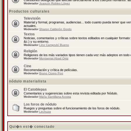
Cuestiones biológicas que afectan directamente a los cuerpos humanos: abo
Moderador
Joaquín Robles López
Productos culturales
Televisión
Material y formal, programas, audiencias... todo cuanto pueda tener que ve
actuales.
Moderador
Sharon Calderón Gordo
Textos
Noticias, comentarios y críticas sobre textos editados en cualquier formato y
&c.) y su entorno.
Moderador
Lino Camprubí Bueno
Religión
Religiones de los más variados tipos tienen cada vez más adeptos en todo 
Moderador
Montserrat Abad Ortiz
Cine
Recomendación y crítica de películas.
Moderador
Bruno Cicero Poo
nódulo materialista
El Catoblepas
Comentarios y sugerencias sobre esta revista editada por Nódulo.
Moderador
María Santillana Acosta
Los foros de nódulo
Ruegos y preguntas sobre el funcionamiento de los foros de nódulo.
Moderador
Lechuza
Qui�n est� conectado