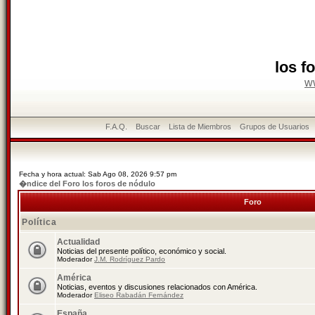
los f
w
F.A.Q.
Buscar
Lista de Miembros
Grupos de Usuarios
Fecha y hora actual: Sab Ago 08, 2026 9:57 pm
�ndice del Foro los foros de nódulo
Foro
Política
Actualidad
Noticias del presente político, económico y social.
Moderador
J.M. Rodríguez Pardo
América
Noticias, eventos y discusiones relacionados con América.
Moderador
Eliseo Rabadán Fernández
España