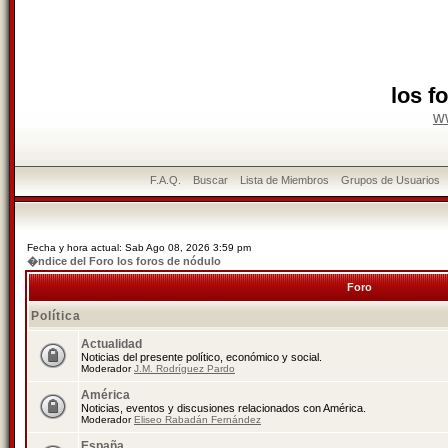
los f
w
F.A.Q.
Buscar
Lista de Miembros
Grupos de Usuarios
Fecha y hora actual: Sab Ago 08, 2026 3:59 pm
�ndice del Foro los foros de nódulo
Foro
Política
Actualidad
Noticias del presente político, económico y social.
Moderador
J.M. Rodríguez Pardo
América
Noticias, eventos y discusiones relacionados con América.
Moderador
Eliseo Rabadán Fernández
España