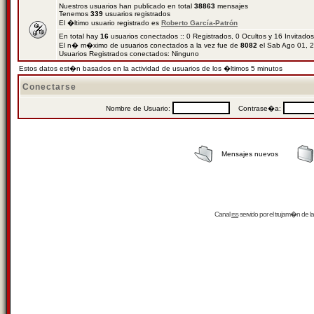
Nuestros usuarios han publicado en total
38863
mensajes
Tenemos
339
usuarios registrados
El �ltimo usuario registrado es
Roberto García-Patrón
En total hay
16
usuarios conectados :: 0 Registrados, 0 Ocultos y 16 Invitado
El n� m�ximo de usuarios conectados a la vez fue de
8082
el Sab Ago 01, 
Usuarios Registrados conectados: Ninguno
Estos datos est�n basados en la actividad de usuarios de los �ltimos 5 minutos
Conectarse
Nombre de Usuario:
Contrase�a:
Mensajes nuevos
Canal
rss
servido por el
trujam�n
de la