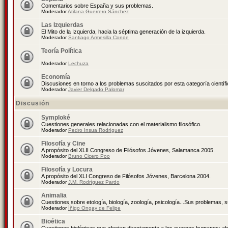
Comentarios sobre España y sus problemas.
Moderador
Atilana Guerrero Sánchez
Las Izquierdas
El Mito de la Izquierda, hacia la séptima generación de la izquierda.
Moderador
Santiago Armesilla Conde
Teoría Política
Moderador
Lechuza
Economía
Discusiones en torno a los problemas suscitados por esta categoría científ
Moderador
Javier Delgado Palomar
Discusión
Symploké
Cuestiones generales relacionadas con el materialismo filosófico.
Moderador
Pedro Insua Rodríguez
Filosofía y Cine
A propósito del XLII Congreso de Filósofos Jóvenes, Salamanca 2005.
Moderador
Bruno Cicero Poo
Filosofía y Locura
A propósito del XLI Congreso de Filósofos Jóvenes, Barcelona 2004.
Moderador
J.M. Rodríguez Pardo
Animalia
Cuestiones sobre etología, biología, zoología, psicología...Sus problemas, 
Moderador
Íñigo Ongay de Felipe
Bioética