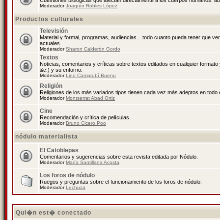
Cuestiones biológicas que afectan directamente a los cuerpos humanos: abo
Moderador
Joaquín Robles López
Productos culturales
Televisión
Material y formal, programas, audiencias... todo cuanto pueda tener que ve
actuales.
Moderador
Sharon Calderón Gordo
Textos
Noticias, comentarios y críticas sobre textos editados en cualquier formato y
&c.) y su entorno.
Moderador
Lino Camprubí Bueno
Religión
Religiones de los más variados tipos tienen cada vez más adeptos en todo 
Moderador
Montserrat Abad Ortiz
Cine
Recomendación y crítica de películas.
Moderador
Bruno Cicero Poo
nódulo materialista
El Catoblepas
Comentarios y sugerencias sobre esta revista editada por Nódulo.
Moderador
María Santillana Acosta
Los foros de nódulo
Ruegos y preguntas sobre el funcionamiento de los foros de nódulo.
Moderador
Lechuza
Qui�n est� conectado