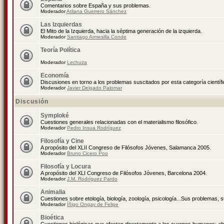
Comentarios sobre España y sus problemas.
Moderador
Atilana Guerrero Sánchez
Las Izquierdas
El Mito de la Izquierda, hacia la séptima generación de la izquierda.
Moderador
Santiago Armesilla Conde
Teoría Política
Moderador
Lechuza
Economía
Discusiones en torno a los problemas suscitados por esta categoría científ
Moderador
Javier Delgado Palomar
Discusión
Symploké
Cuestiones generales relacionadas con el materialismo filosófico.
Moderador
Pedro Insua Rodríguez
Filosofía y Cine
A propósito del XLII Congreso de Filósofos Jóvenes, Salamanca 2005.
Moderador
Bruno Cicero Poo
Filosofía y Locura
A propósito del XLI Congreso de Filósofos Jóvenes, Barcelona 2004.
Moderador
J.M. Rodríguez Pardo
Animalia
Cuestiones sobre etología, biología, zoología, psicología...Sus problemas, 
Moderador
Íñigo Ongay de Felipe
Bioética