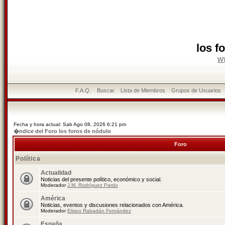
los f
w
F.A.Q.
Buscar
Lista de Miembros
Grupos de Usuarios
Fecha y hora actual: Sab Ago 08, 2026 6:21 pm
�ndice del Foro los foros de nódulo
Foro
Política
Actualidad
Noticias del presente político, económico y social.
Moderador
J.M. Rodríguez Pardo
América
Noticias, eventos y discusiones relacionados con América.
Moderador
Eliseo Rabadán Fernández
España