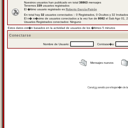
Nuestros usuarios han publicado en total
38863
mensajes
Tenemos
339
usuarios registrados
El �ltimo usuario registrado es
Roberto García-Patrón
En total hay
32
usuarios conectados :: 0 Registrados, 0 Ocultos y 32 Invitado
El n� m�ximo de usuarios conectados a la vez fue de
8082
el Sab Ago 01, 
Usuarios Registrados conectados: Ninguno
Estos datos est�n basados en la actividad de usuarios de los �ltimos 5 minutos
Conectarse
Nombre de Usuario:
Contrase�a:
Mensajes nuevos
Canal
rss
servido por el
trujam�n
de la