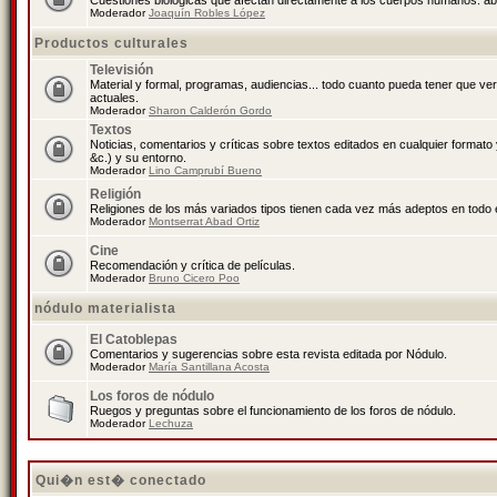
Cuestiones biológicas que afectan directamente a los cuerpos humanos: abo
Moderador
Joaquín Robles López
Productos culturales
Televisión
Material y formal, programas, audiencias... todo cuanto pueda tener que ve
actuales.
Moderador
Sharon Calderón Gordo
Textos
Noticias, comentarios y críticas sobre textos editados en cualquier formato y
&c.) y su entorno.
Moderador
Lino Camprubí Bueno
Religión
Religiones de los más variados tipos tienen cada vez más adeptos en todo 
Moderador
Montserrat Abad Ortiz
Cine
Recomendación y crítica de películas.
Moderador
Bruno Cicero Poo
nódulo materialista
El Catoblepas
Comentarios y sugerencias sobre esta revista editada por Nódulo.
Moderador
María Santillana Acosta
Los foros de nódulo
Ruegos y preguntas sobre el funcionamiento de los foros de nódulo.
Moderador
Lechuza
Qui�n est� conectado