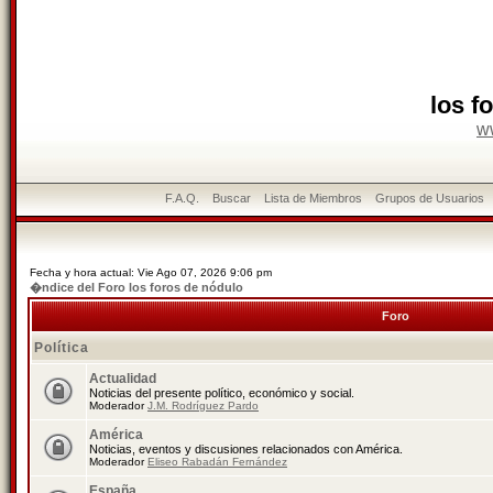
los f
w
F.A.Q.
Buscar
Lista de Miembros
Grupos de Usuarios
Fecha y hora actual: Vie Ago 07, 2026 9:06 pm
�ndice del Foro los foros de nódulo
Foro
Política
Actualidad
Noticias del presente político, económico y social.
Moderador
J.M. Rodríguez Pardo
América
Noticias, eventos y discusiones relacionados con América.
Moderador
Eliseo Rabadán Fernández
España