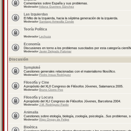
Comentarios sobre España y sus problemas.
Moderador
Atilana Guerrero Sánchez
Las Izquierdas
El Mito de la Izquierda, hacia la séptima generación de la izquierda.
Moderador
Santiago Armesilla Conde
Teoría Política
Moderador
Lechuza
Economía
Discusiones en torno a los problemas suscitados por esta categoría científ
Moderador
Javier Delgado Palomar
Discusión
Symploké
Cuestiones generales relacionadas con el materialismo filosófico.
Moderador
Pedro Insua Rodríguez
Filosofía y Cine
A propósito del XLII Congreso de Filósofos Jóvenes, Salamanca 2005.
Moderador
Bruno Cicero Poo
Filosofía y Locura
A propósito del XLI Congreso de Filósofos Jóvenes, Barcelona 2004.
Moderador
J.M. Rodríguez Pardo
Animalia
Cuestiones sobre etología, biología, zoología, psicología...Sus problemas, 
Moderador
Íñigo Ongay de Felipe
Bioética