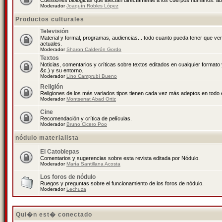
Cuestiones biológicas que afectan directamente a los cuerpos humanos: abo
Moderador
Joaquín Robles López
Productos culturales
Televisión
Material y formal, programas, audiencias... todo cuanto pueda tener que ve
actuales.
Moderador
Sharon Calderón Gordo
Textos
Noticias, comentarios y críticas sobre textos editados en cualquier formato y
&c.) y su entorno.
Moderador
Lino Camprubí Bueno
Religión
Religiones de los más variados tipos tienen cada vez más adeptos en todo 
Moderador
Montserrat Abad Ortiz
Cine
Recomendación y crítica de películas.
Moderador
Bruno Cicero Poo
nódulo materialista
El Catoblepas
Comentarios y sugerencias sobre esta revista editada por Nódulo.
Moderador
María Santillana Acosta
Los foros de nódulo
Ruegos y preguntas sobre el funcionamiento de los foros de nódulo.
Moderador
Lechuza
Qui�n est� conectado