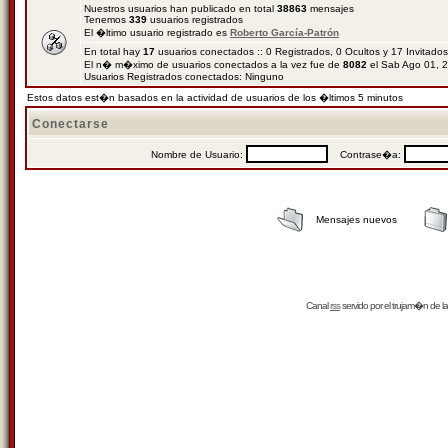
Nuestros usuarios han publicado en total
38863
mensajes
Tenemos
339
usuarios registrados
El �ltimo usuario registrado es
Roberto García-Patrón
En total hay
17
usuarios conectados :: 0 Registrados, 0 Ocultos y 17 Invitado
El n� m�ximo de usuarios conectados a la vez fue de
8082
el Sab Ago 01, 
Usuarios Registrados conectados: Ninguno
Estos datos est�n basados en la actividad de usuarios de los �ltimos 5 minutos
Conectarse
Nombre de Usuario:
Contrase�a:
Mensajes nuevos
Canal
rss
servido por el
trujam�n
de la