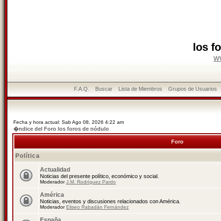
los f
w
F.A.Q.
Buscar
Lista de Miembros
Grupos de Usuarios
Fecha y hora actual: Sab Ago 08, 2026 4:22 am
�ndice del Foro los foros de nódulo
Foro
Política
Actualidad
Noticias del presente político, económico y social.
Moderador
J.M. Rodríguez Pardo
América
Noticias, eventos y discusiones relacionados con América.
Moderador
Eliseo Rabadán Fernández
España