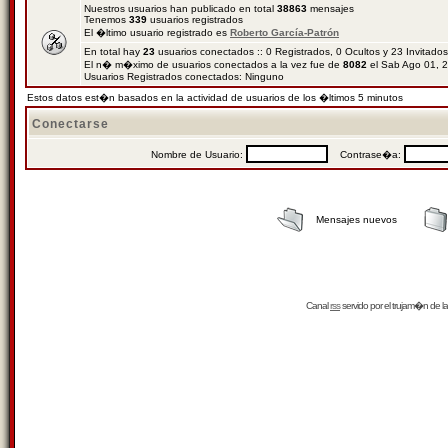
Nuestros usuarios han publicado en total
38863
mensajes
Tenemos
339
usuarios registrados
El �ltimo usuario registrado es
Roberto García-Patrón
En total hay
23
usuarios conectados :: 0 Registrados, 0 Ocultos y 23 Invitado
El n� m�ximo de usuarios conectados a la vez fue de
8082
el Sab Ago 01, 
Usuarios Registrados conectados: Ninguno
Estos datos est�n basados en la actividad de usuarios de los �ltimos 5 minutos
Conectarse
Nombre de Usuario:
Contrase�a:
Mensajes nuevos
Canal
rss
servido por el
trujam�n
de la