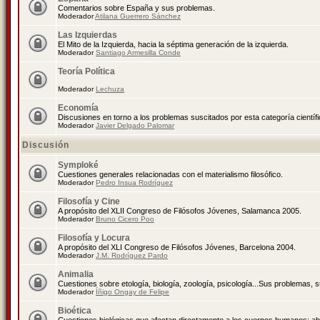
Comentarios sobre España y sus problemas.
Moderador
Atilana Guerrero Sánchez
Las Izquierdas
El Mito de la Izquierda, hacia la séptima generación de la izquierda.
Moderador
Santiago Armesilla Conde
Teoría Política
Moderador
Lechuza
Economía
Discusiones en torno a los problemas suscitados por esta categoría científ
Moderador
Javier Delgado Palomar
Discusión
Symploké
Cuestiones generales relacionadas con el materialismo filosófico.
Moderador
Pedro Insua Rodríguez
Filosofía y Cine
A propósito del XLII Congreso de Filósofos Jóvenes, Salamanca 2005.
Moderador
Bruno Cicero Poo
Filosofía y Locura
A propósito del XLI Congreso de Filósofos Jóvenes, Barcelona 2004.
Moderador
J.M. Rodríguez Pardo
Animalia
Cuestiones sobre etología, biología, zoología, psicología...Sus problemas, 
Moderador
Íñigo Ongay de Felipe
Bioética