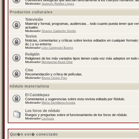
Cuestiones biológicas que afectan directamente a los cuerpos humanos: abo
Moderador
Joaquín Robles López
Productos culturales
Televisión
Material y formal, programas, audiencias... todo cuanto pueda tener que ve
actuales.
Moderador
Sharon Calderón Gordo
Textos
Noticias, comentarios y críticas sobre textos editados en cualquier formato y
&c.) y su entorno.
Moderador
Lino Camprubí Bueno
Religión
Religiones de los más variados tipos tienen cada vez más adeptos en todo 
Moderador
Montserrat Abad Ortiz
Cine
Recomendación y crítica de películas.
Moderador
Bruno Cicero Poo
nódulo materialista
El Catoblepas
Comentarios y sugerencias sobre esta revista editada por Nódulo.
Moderador
María Santillana Acosta
Los foros de nódulo
Ruegos y preguntas sobre el funcionamiento de los foros de nódulo.
Moderador
Lechuza
Qui�n est� conectado