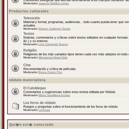
Cuestiones biológicas que afectan directamente a los cuerpos humanos: abo
Moderador
Joaquín Robles López
Productos culturales
Televisión
Material y formal, programas, audiencias... todo cuanto pueda tener que ve
actuales.
Moderador
Sharon Calderón Gordo
Textos
Noticias, comentarios y críticas sobre textos editados en cualquier formato y
&c.) y su entorno.
Moderador
Lino Camprubí Bueno
Religión
Religiones de los más variados tipos tienen cada vez más adeptos en todo 
Moderador
Montserrat Abad Ortiz
Cine
Recomendación y crítica de películas.
Moderador
Bruno Cicero Poo
nódulo materialista
El Catoblepas
Comentarios y sugerencias sobre esta revista editada por Nódulo.
Moderador
María Santillana Acosta
Los foros de nódulo
Ruegos y preguntas sobre el funcionamiento de los foros de nódulo.
Moderador
Lechuza
Qui�n est� conectado