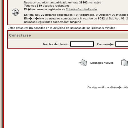
Nuestros usuarios han publicado en total
38863
mensajes
Tenemos
339
usuarios registrados
El �ltimo usuario registrado es
Roberto García-Patrón
En total hay
20
usuarios conectados :: 0 Registrados, 0 Ocultos y 20 Invitado
El n� m�ximo de usuarios conectados a la vez fue de
8082
el Sab Ago 01, 
Usuarios Registrados conectados: Ninguno
Estos datos est�n basados en la actividad de usuarios de los �ltimos 5 minutos
Conectarse
Nombre de Usuario:
Contrase�a:
Mensajes nuevos
Canal
rss
servido por el
trujam�n
de la