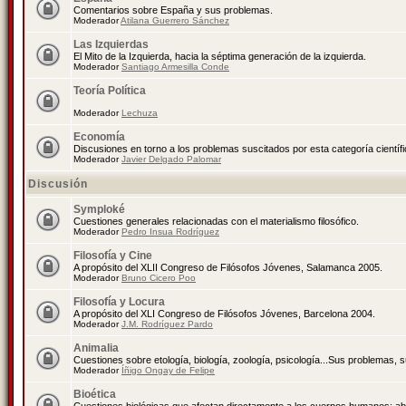
Comentarios sobre España y sus problemas.
Moderador
Atilana Guerrero Sánchez
Las Izquierdas
El Mito de la Izquierda, hacia la séptima generación de la izquierda.
Moderador
Santiago Armesilla Conde
Teoría Política
Moderador
Lechuza
Economía
Discusiones en torno a los problemas suscitados por esta categoría científ
Moderador
Javier Delgado Palomar
Discusión
Symploké
Cuestiones generales relacionadas con el materialismo filosófico.
Moderador
Pedro Insua Rodríguez
Filosofía y Cine
A propósito del XLII Congreso de Filósofos Jóvenes, Salamanca 2005.
Moderador
Bruno Cicero Poo
Filosofía y Locura
A propósito del XLI Congreso de Filósofos Jóvenes, Barcelona 2004.
Moderador
J.M. Rodríguez Pardo
Animalia
Cuestiones sobre etología, biología, zoología, psicología...Sus problemas, 
Moderador
Íñigo Ongay de Felipe
Bioética