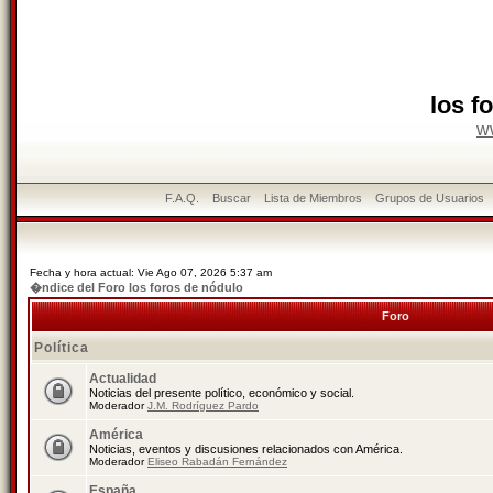
los f
w
F.A.Q.
Buscar
Lista de Miembros
Grupos de Usuarios
Fecha y hora actual: Vie Ago 07, 2026 5:37 am
�ndice del Foro los foros de nódulo
Foro
Política
Actualidad
Noticias del presente político, económico y social.
Moderador
J.M. Rodríguez Pardo
América
Noticias, eventos y discusiones relacionados con América.
Moderador
Eliseo Rabadán Fernández
España