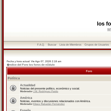
los f
w
F.A.Q.
Buscar
Lista de Miembros
Grupos de Usuarios
Fecha y hora actual: Vie Ago 07, 2026 2:18 am
�ndice del Foro los foros de nódulo
Foro
Política
Actualidad
Noticias del presente político, económico y social.
Moderador
J.M. Rodríguez Pardo
América
Noticias, eventos y discusiones relacionados con América.
Moderador
Eliseo Rabadán Fernández
España