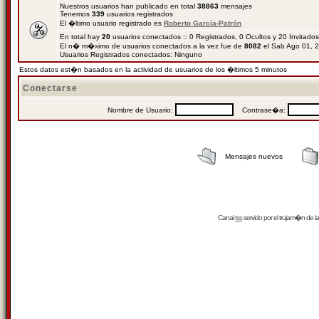
Nuestros usuarios han publicado en total
38863
mensajes
Tenemos
339
usuarios registrados
El �ltimo usuario registrado es
Roberto García-Patrón
En total hay
20
usuarios conectados :: 0 Registrados, 0 Ocultos y 20 Invitado
El n� m�ximo de usuarios conectados a la vez fue de
8082
el Sab Ago 01, 
Usuarios Registrados conectados: Ninguno
Estos datos est�n basados en la actividad de usuarios de los �ltimos 5 minutos
Conectarse
Nombre de Usuario:
Contrase�a:
Mensajes nuevos
Canal
rss
servido por el
trujam�n
de la