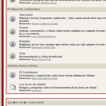
Cuestiones biológicas que afectan directamente a los cuerpos humanos: abo
Moderador
Joaquín Robles López
Productos culturales
Televisión
Material y formal, programas, audiencias... todo cuanto pueda tener que ve
actuales.
Moderador
Sharon Calderón Gordo
Textos
Noticias, comentarios y críticas sobre textos editados en cualquier formato y
&c.) y su entorno.
Moderador
Lino Camprubí Bueno
Religión
Religiones de los más variados tipos tienen cada vez más adeptos en todo 
Moderador
Montserrat Abad Ortiz
Cine
Recomendación y crítica de películas.
Moderador
Bruno Cicero Poo
nódulo materialista
El Catoblepas
Comentarios y sugerencias sobre esta revista editada por Nódulo.
Moderador
María Santillana Acosta
Los foros de nódulo
Ruegos y preguntas sobre el funcionamiento de los foros de nódulo.
Moderador
Lechuza
Qui�n est� conectado