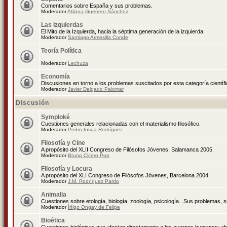
Comentarios sobre España y sus problemas.
Moderador
Atilana Guerrero Sánchez
Las Izquierdas
El Mito de la Izquierda, hacia la séptima generación de la izquierda.
Moderador
Santiago Armesilla Conde
Teoría Política
Moderador
Lechuza
Economía
Discusiones en torno a los problemas suscitados por esta categoría científ
Moderador
Javier Delgado Palomar
Discusión
Symploké
Cuestiones generales relacionadas con el materialismo filosófico.
Moderador
Pedro Insua Rodríguez
Filosofía y Cine
A propósito del XLII Congreso de Filósofos Jóvenes, Salamanca 2005.
Moderador
Bruno Cicero Poo
Filosofía y Locura
A propósito del XLI Congreso de Filósofos Jóvenes, Barcelona 2004.
Moderador
J.M. Rodríguez Pardo
Animalia
Cuestiones sobre etología, biología, zoología, psicología...Sus problemas, 
Moderador
Íñigo Ongay de Felipe
Bioética