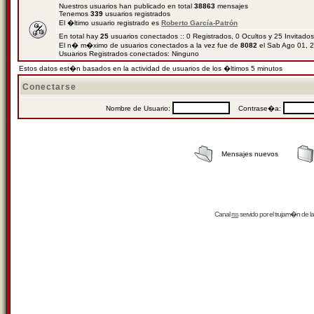
Nuestros usuarios han publicado en total
38863
mensajes
Tenemos
339
usuarios registrados
El �ltimo usuario registrado es
Roberto García-Patrón
En total hay
25
usuarios conectados :: 0 Registrados, 0 Ocultos y 25 Invitado
El n� m�ximo de usuarios conectados a la vez fue de
8082
el Sab Ago 01, 
Usuarios Registrados conectados: Ninguno
Estos datos est�n basados en la actividad de usuarios de los �ltimos 5 minutos
Conectarse
Nombre de Usuario:
Contrase�a:
Mensajes nuevos
Canal
rss
servido por el
trujam�n
de la