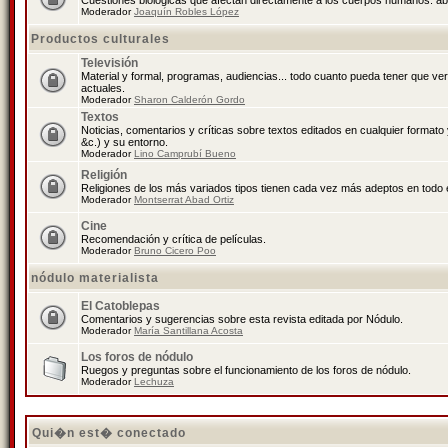
Cuestiones biológicas que afectan directamente a los cuerpos humanos: abo
Moderador
Joaquín Robles López
Productos culturales
Televisión
Material y formal, programas, audiencias... todo cuanto pueda tener que ve
actuales.
Moderador
Sharon Calderón Gordo
Textos
Noticias, comentarios y críticas sobre textos editados en cualquier formato y
&c.) y su entorno.
Moderador
Lino Camprubí Bueno
Religión
Religiones de los más variados tipos tienen cada vez más adeptos en todo 
Moderador
Montserrat Abad Ortiz
Cine
Recomendación y crítica de películas.
Moderador
Bruno Cicero Poo
nódulo materialista
El Catoblepas
Comentarios y sugerencias sobre esta revista editada por Nódulo.
Moderador
María Santillana Acosta
Los foros de nódulo
Ruegos y preguntas sobre el funcionamiento de los foros de nódulo.
Moderador
Lechuza
Qui�n est� conectado