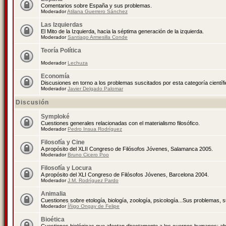
Comentarios sobre España y sus problemas.
Moderador
Atilana Guerrero Sánchez
Las Izquierdas
El Mito de la Izquierda, hacia la séptima generación de la izquierda.
Moderador
Santiago Armesilla Conde
Teoría Política
Moderador
Lechuza
Economía
Discusiones en torno a los problemas suscitados por esta categoría científ
Moderador
Javier Delgado Palomar
Discusión
Symploké
Cuestiones generales relacionadas con el materialismo filosófico.
Moderador
Pedro Insua Rodríguez
Filosofía y Cine
A propósito del XLII Congreso de Filósofos Jóvenes, Salamanca 2005.
Moderador
Bruno Cicero Poo
Filosofía y Locura
A propósito del XLI Congreso de Filósofos Jóvenes, Barcelona 2004.
Moderador
J.M. Rodríguez Pardo
Animalia
Cuestiones sobre etología, biología, zoología, psicología...Sus problemas, 
Moderador
Íñigo Ongay de Felipe
Bioética