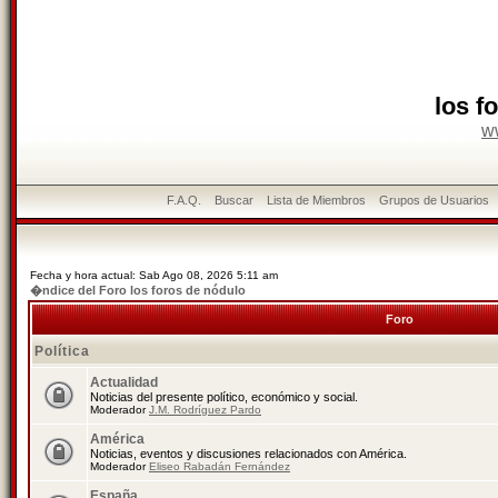
los f
w
F.A.Q.
Buscar
Lista de Miembros
Grupos de Usuarios
Fecha y hora actual: Sab Ago 08, 2026 5:11 am
�ndice del Foro los foros de nódulo
Foro
Política
Actualidad
Noticias del presente político, económico y social.
Moderador
J.M. Rodríguez Pardo
América
Noticias, eventos y discusiones relacionados con América.
Moderador
Eliseo Rabadán Fernández
España