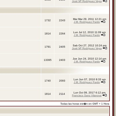
José Mª Rodríguez Vega
Mar Mar 29, 2011 12:21 pm
1732
2243
J.M. Rodríguez Pardo
Lun Jul 12, 2010 11:09 am
1814
2264
J.M. Rodríguez Pardo
Sab Oct 27, 2012 10:24 pm
1791
2405
José Mª Rodríguez Vega
Jue Jun 24, 2010 12:14 pm
13395
2403
J.M. Rodríguez Pardo
Lun Jun 07, 2010 8:33 am
1740
2093
J.M. Rodríguez Pardo
Lun Oct 09, 2017 6:12 pm
1814
2114
Francisco Sanz Vilanova
Todas las horas est�n en GMT + 1 Hora