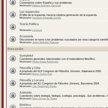
Comentarios sobre España y sus problemas.
Moderador
Atilana Guerrero Sánchez
Las Izquierdas
El Mito de la Izquierda, hacia la séptima generación de la izquierda.
Moderador
Santiago Armesilla Conde
Teoría Política
Moderador
Lechuza
Economía
Discusiones en torno a los problemas suscitados por esta categoría científ
Moderador
Javier Delgado Palomar
Discusión
Symploké
Cuestiones generales relacionadas con el materialismo filosófico.
Moderador
Pedro Insua Rodríguez
Filosofía y Cine
A propósito del XLII Congreso de Filósofos Jóvenes, Salamanca 2005.
Moderador
Bruno Cicero Poo
Filosofía y Locura
A propósito del XLI Congreso de Filósofos Jóvenes, Barcelona 2004.
Moderador
J.M. Rodríguez Pardo
Animalia
Cuestiones sobre etología, biología, zoología, psicología...Sus problemas, 
Moderador
Íñigo Ongay de Felipe
Bioética