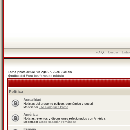
F.A.Q.
Buscar
Lista
Fecha y hora actual: Vie Ago 07, 2026 2:48 am
�ndice del Foro los foros de nódulo
Política
Actualidad
Noticias del presente político, económico y social.
Moderador
J.M. Rodríguez Pardo
América
Noticias, eventos y discusiones relacionados con América.
Moderador
Eliseo Rabadán Fernández
España