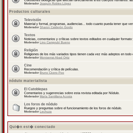
Cuestiones biológicas que afectan directamente a los cuerpos humanos: abo
Moderador
Joaquín Robles López
Productos culturales
Televisión
Material y formal, programas, audiencias... todo cuanto pueda tener que ver
Moderador
Sharon Calderón Gordo
Textos
Noticias, comentarios y críticas sobre textos editados en cualquier formato y
Moderador
Lino Camprubí Bueno
Religión
Religiones de los más variados tipos tienen cada vez más adeptos en todo 
Moderador
Montserrat Abad Ortiz
Cine
Recomendación y crítica de películas.
Moderador
Bruno Cicero Poo
nódulo materialista
El Catoblepas
Comentarios y sugerencias sobre esta revista editada por Nódulo.
Moderador
María Santillana Acosta
Los foros de nódulo
Ruegos y preguntas sobre el funcionamiento de los foros de nódulo.
Moderador
Lechuza
Qui�n est� conectado