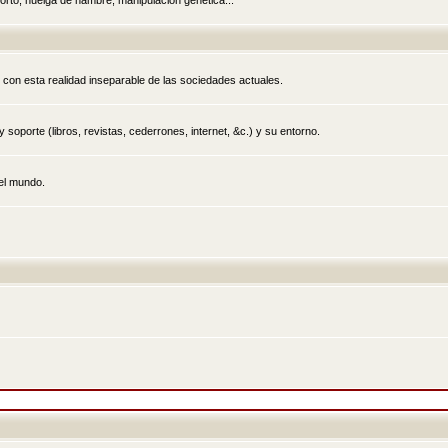
rto, huelga de hambre, manipulación genética...
 con esta realidad inseparable de las sociedades actuales.
 soporte (libros, revistas, cederrones, internet, &c.) y su entorno.
el mundo.