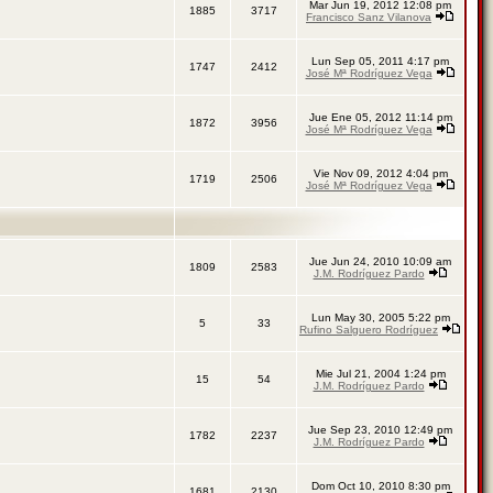
Mar Jun 19, 2012 12:08 pm
1885
3717
Francisco Sanz Vilanova
Lun Sep 05, 2011 4:17 pm
1747
2412
José Mª Rodríguez Vega
Jue Ene 05, 2012 11:14 pm
1872
3956
José Mª Rodríguez Vega
Vie Nov 09, 2012 4:04 pm
1719
2506
José Mª Rodríguez Vega
Jue Jun 24, 2010 10:09 am
1809
2583
J.M. Rodríguez Pardo
Lun May 30, 2005 5:22 pm
5
33
Rufino Salguero Rodríguez
Mie Jul 21, 2004 1:24 pm
15
54
J.M. Rodríguez Pardo
Jue Sep 23, 2010 12:49 pm
1782
2237
J.M. Rodríguez Pardo
Dom Oct 10, 2010 8:30 pm
1681
2130