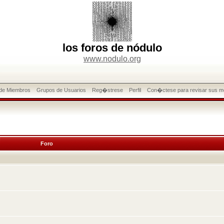
los foros de nódulo
www.nodulo.org
 de Miembros
Grupos de Usuarios
Reg�strese
Perfil
Con�ctese para revisar sus m
Foro