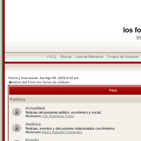
los f
w
F.A.Q.
Buscar
Lista de Miembros
Grupos de Usuarios
Fecha y hora actual: Jue Ago 06, 2026 8:34 pm
�ndice del Foro los foros de nódulo
Foro
Política
Actualidad
Noticias del presente político, económico y social.
Moderador
J.M. Rodríguez Pardo
América
Noticias, eventos y discusiones relacionados con América.
Moderador
Eliseo Rabadán Fernández
España