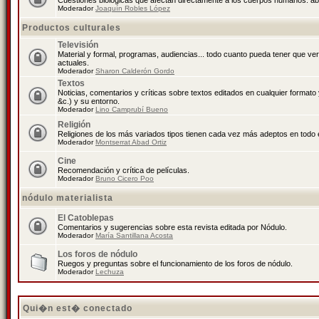
Cuestiones biológicas que afectan directamente a los cuerpos humanos: abo
Moderador
Joaquín Robles López
Productos culturales
Televisión
Material y formal, programas, audiencias... todo cuanto pueda tener que ve
actuales.
Moderador
Sharon Calderón Gordo
Textos
Noticias, comentarios y críticas sobre textos editados en cualquier formato y
&c.) y su entorno.
Moderador
Lino Camprubí Bueno
Religión
Religiones de los más variados tipos tienen cada vez más adeptos en todo 
Moderador
Montserrat Abad Ortiz
Cine
Recomendación y crítica de películas.
Moderador
Bruno Cicero Poo
nódulo materialista
El Catoblepas
Comentarios y sugerencias sobre esta revista editada por Nódulo.
Moderador
María Santillana Acosta
Los foros de nódulo
Ruegos y preguntas sobre el funcionamiento de los foros de nódulo.
Moderador
Lechuza
Qui�n est� conectado