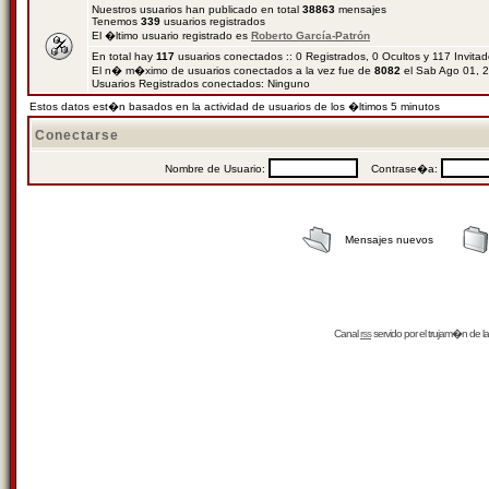
Nuestros usuarios han publicado en total
38863
mensajes
Tenemos
339
usuarios registrados
El �ltimo usuario registrado es
Roberto García-Patrón
En total hay
117
usuarios conectados :: 0 Registrados, 0 Ocultos y 117 Invita
El n� m�ximo de usuarios conectados a la vez fue de
8082
el Sab Ago 01, 
Usuarios Registrados conectados: Ninguno
Estos datos est�n basados en la actividad de usuarios de los �ltimos 5 minutos
Conectarse
Nombre de Usuario:
Contrase�a:
Mensajes nuevos
Canal
rss
servido por el
trujam�n
de la