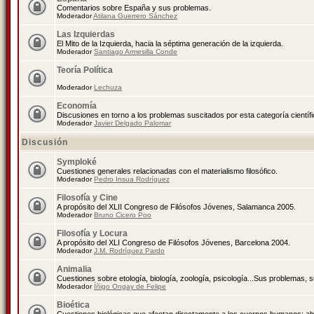
Comentarios sobre España y sus problemas.
Moderador
Atilana Guerrero Sánchez
Las Izquierdas
El Mito de la Izquierda, hacia la séptima generación de la izquierda.
Moderador
Santiago Armesilla Conde
Teoría Política
Moderador
Lechuza
Economía
Discusiones en torno a los problemas suscitados por esta categoría científ
Moderador
Javier Delgado Palomar
Discusión
Symploké
Cuestiones generales relacionadas con el materialismo filosófico.
Moderador
Pedro Insua Rodríguez
Filosofía y Cine
A propósito del XLII Congreso de Filósofos Jóvenes, Salamanca 2005.
Moderador
Bruno Cicero Poo
Filosofía y Locura
A propósito del XLI Congreso de Filósofos Jóvenes, Barcelona 2004.
Moderador
J.M. Rodríguez Pardo
Animalia
Cuestiones sobre etología, biología, zoología, psicología...Sus problemas, 
Moderador
Íñigo Ongay de Felipe
Bioética