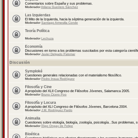
Comentarios sobre España y sus problemas.
Moderador
Atilana Guerrero Sánchez
Las Izquierdas
El Mito de la Izquierda, hacia la séptima generación de la izquierda.
Moderador
Santiago Armesilla Conde
Teoría Política
Moderador
Lechuza
Economía
Discusiones en torno a los problemas suscitados por esta categoría científ
Moderador
Javier Delgado Palomar
Discusión
Symploké
Cuestiones generales relacionadas con el materialismo filosófico.
Moderador
Pedro Insua Rodríguez
Filosofía y Cine
A propósito del XLII Congreso de Filósofos Jóvenes, Salamanca 2005.
Moderador
Bruno Cicero Poo
Filosofía y Locura
A propósito del XLI Congreso de Filósofos Jóvenes, Barcelona 2004.
Moderador
J.M. Rodríguez Pardo
Animalia
Cuestiones sobre etología, biología, zoología, psicología...Sus problemas, 
Moderador
Íñigo Ongay de Felipe
Bioética