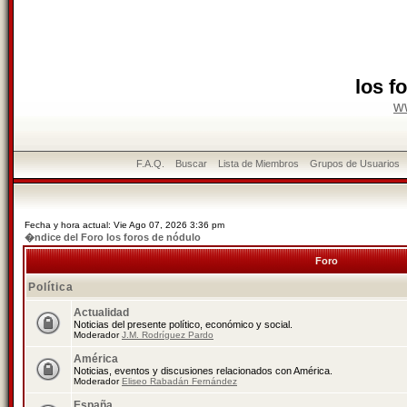
los f
w
F.A.Q.
Buscar
Lista de Miembros
Grupos de Usuarios
Fecha y hora actual: Vie Ago 07, 2026 3:36 pm
�ndice del Foro los foros de nódulo
Foro
Política
Actualidad
Noticias del presente político, económico y social.
Moderador
J.M. Rodríguez Pardo
América
Noticias, eventos y discusiones relacionados con América.
Moderador
Eliseo Rabadán Fernández
España