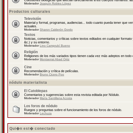
Cuestiones biológicas que afectan directamente a los cuerpos humanos: abo
Moderador
Joaquín Robles López
Productos culturales
Televisión
Material y formal, programas, audiencias... todo cuanto pueda tener que ve
actuales.
Moderador
Sharon Calderón Gordo
Textos
Noticias, comentarios y críticas sobre textos editados en cualquier formato y
&c.) y su entorno.
Moderador
Lino Camprubí Bueno
Religión
Religiones de los más variados tipos tienen cada vez más adeptos en todo 
Moderador
Montserrat Abad Ortiz
Cine
Recomendación y crítica de películas.
Moderador
Bruno Cicero Poo
nódulo materialista
El Catoblepas
Comentarios y sugerencias sobre esta revista editada por Nódulo.
Moderador
María Santillana Acosta
Los foros de nódulo
Ruegos y preguntas sobre el funcionamiento de los foros de nódulo.
Moderador
Lechuza
Qui�n est� conectado