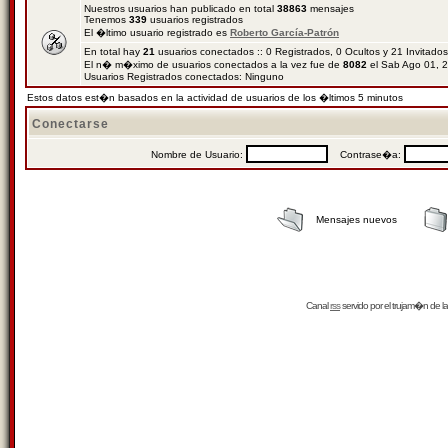
Nuestros usuarios han publicado en total
38863
mensajes
Tenemos
339
usuarios registrados
El �ltimo usuario registrado es
Roberto García-Patrón
En total hay
21
usuarios conectados :: 0 Registrados, 0 Ocultos y 21 Invitado
El n� m�ximo de usuarios conectados a la vez fue de
8082
el Sab Ago 01, 
Usuarios Registrados conectados: Ninguno
Estos datos est�n basados en la actividad de usuarios de los �ltimos 5 minutos
Conectarse
Nombre de Usuario:
Contrase�a:
Mensajes nuevos
Canal
rss
servido por el
trujam�n
de la