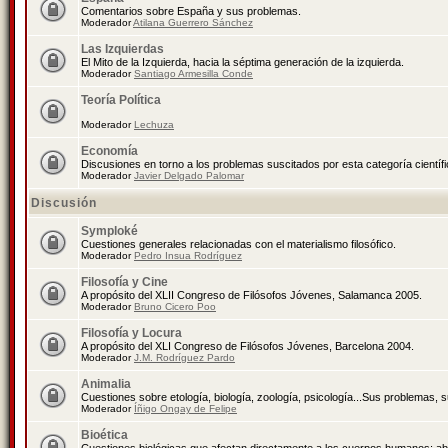
Comentarios sobre España y sus problemas.
Moderador
Atilana Guerrero Sánchez
Las Izquierdas
El Mito de la Izquierda, hacia la séptima generación de la izquierda.
Moderador
Santiago Armesilla Conde
Teoría Política
Moderador
Lechuza
Economía
Discusiones en torno a los problemas suscitados por esta categoría científ
Moderador
Javier Delgado Palomar
Discusión
Symploké
Cuestiones generales relacionadas con el materialismo filosófico.
Moderador
Pedro Insua Rodríguez
Filosofía y Cine
A propósito del XLII Congreso de Filósofos Jóvenes, Salamanca 2005.
Moderador
Bruno Cicero Poo
Filosofía y Locura
A propósito del XLI Congreso de Filósofos Jóvenes, Barcelona 2004.
Moderador
J.M. Rodríguez Pardo
Animalia
Cuestiones sobre etología, biología, zoología, psicología...Sus problemas, 
Moderador
Íñigo Ongay de Felipe
Bioética