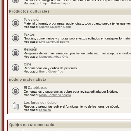
Cuestiones biológicas que afectan directamente a los cuerpos humanos: abo
Moderador
Joaquín Robles López
Productos culturales
Televisión
Material y formal, programas, audiencias... todo cuanto pueda tener que ver
Moderador
Sharon Calderón Gordo
Textos
Noticias, comentarios y críticas sobre textos editados en cualquier formato y
Moderador
Lino Camprubí Bueno
Religión
Religiones de los más variados tipos tienen cada vez más adeptos en todo 
Moderador
Montserrat Abad Ortiz
Cine
Recomendación y crítica de películas.
Moderador
Bruno Cicero Poo
nódulo materialista
El Catoblepas
Comentarios y sugerencias sobre esta revista editada por Nódulo.
Moderador
María Santillana Acosta
Los foros de nódulo
Ruegos y preguntas sobre el funcionamiento de los foros de nódulo.
Moderador
Lechuza
Qui�n est� conectado