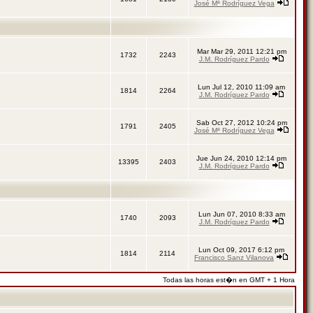
José Mª Rodríguez Vega
Mar Mar 29, 2011 12:21 pm
1732
2243
J.M. Rodríguez Pardo
Lun Jul 12, 2010 11:09 am
1814
2264
J.M. Rodríguez Pardo
Sab Oct 27, 2012 10:24 pm
1791
2405
José Mª Rodríguez Vega
Jue Jun 24, 2010 12:14 pm
13395
2403
J.M. Rodríguez Pardo
Lun Jun 07, 2010 8:33 am
1740
2093
J.M. Rodríguez Pardo
Lun Oct 09, 2017 6:12 pm
1814
2114
Francisco Sanz Vilanova
Todas las horas est�n en GMT + 1 Hora