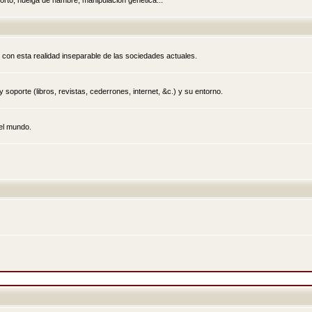
rto, huelga de hambre, manipulación genética...
 con esta realidad inseparable de las sociedades actuales.
 soporte (libros, revistas, cederrones, internet, &c.) y su entorno.
el mundo.