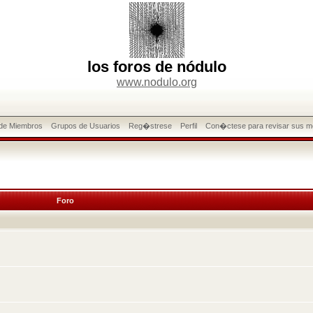
los foros de nódulo
www.nodulo.org
 de Miembros
Grupos de Usuarios
Reg�strese
Perfil
Con�ctese para revisar sus m
Foro