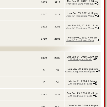
Mar Jun 19, 2012 12:08 pm
1885
3717
Francisco Sanz Vilanova
Lun Sep 05, 2011 4:17 pm
1747
2412
José Mª Rodríguez Vega
Jue Ene 05, 2012 11:14 pm
1872
3956
José Mª Rodríguez Vega
Vie Nov 09, 2012 4:04 pm
1719
2506
José Mª Rodríguez Vega
Jue Jun 24, 2010 10:09 am
1809
2583
J.M. Rodríguez Pardo
Lun May 30, 2005 5:22 pm
5
33
Rufino Salguero Rodríguez
Mie Jul 21, 2004 1:24 pm
15
54
J.M. Rodríguez Pardo
Jue Sep 23, 2010 12:49 pm
1782
2237
J.M. Rodríguez Pardo
Dom Oct 10, 2010 8:30 pm
1681
2130