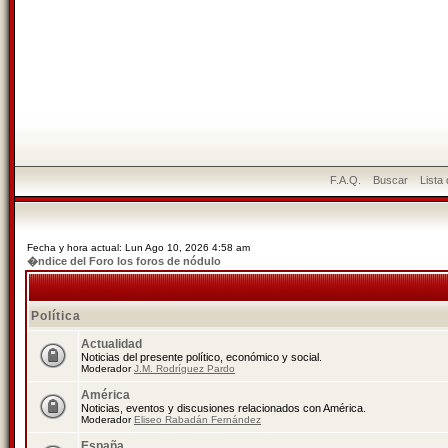
F.A.Q.
Buscar
Lista
Fecha y hora actual: Lun Ago 10, 2026 4:58 am
�ndice del Foro los foros de nódulo
Política
Actualidad
Noticias del presente político, económico y social.
Moderador
J.M. Rodríguez Pardo
América
Noticias, eventos y discusiones relacionados con América.
Moderador
Eliseo Rabadán Fernández
España