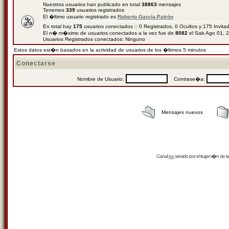
Nuestros usuarios han publicado en total
38863
mensajes
Tenemos
339
usuarios registrados
El �ltimo usuario registrado es
Roberto García-Patrón
En total hay
175
usuarios conectados :: 0 Registrados, 0 Ocultos y 175 Invit
El n� m�ximo de usuarios conectados a la vez fue de
8082
el Sab Ago 01, 
Usuarios Registrados conectados: Ninguno
Estos datos est�n basados en la actividad de usuarios de los �ltimos 5 minutos
Conectarse
Nombre de Usuario:
Contrase�a:
Mensajes nuevos
Canal
rss
servido por el
trujam�n
de la