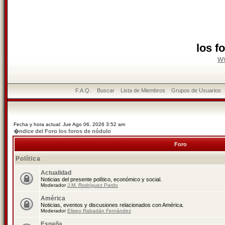
los f
w
F.A.Q.
Buscar
Lista de Miembros
Grupos de Usuarios
Fecha y hora actual: Jue Ago 06, 2026 3:52 am
�ndice del Foro los foros de nódulo
Foro
Política
Actualidad
Noticias del presente político, económico y social.
Moderador
J.M. Rodríguez Pardo
América
Noticias, eventos y discusiones relacionados con América.
Moderador
Eliseo Rabadán Fernández
España