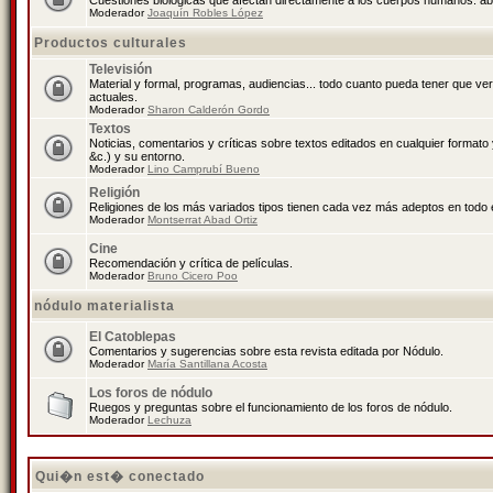
Cuestiones biológicas que afectan directamente a los cuerpos humanos: abo
Moderador
Joaquín Robles López
Productos culturales
Televisión
Material y formal, programas, audiencias... todo cuanto pueda tener que ve
actuales.
Moderador
Sharon Calderón Gordo
Textos
Noticias, comentarios y críticas sobre textos editados en cualquier formato y
&c.) y su entorno.
Moderador
Lino Camprubí Bueno
Religión
Religiones de los más variados tipos tienen cada vez más adeptos en todo 
Moderador
Montserrat Abad Ortiz
Cine
Recomendación y crítica de películas.
Moderador
Bruno Cicero Poo
nódulo materialista
El Catoblepas
Comentarios y sugerencias sobre esta revista editada por Nódulo.
Moderador
María Santillana Acosta
Los foros de nódulo
Ruegos y preguntas sobre el funcionamiento de los foros de nódulo.
Moderador
Lechuza
Qui�n est� conectado