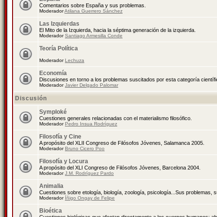
Comentarios sobre España y sus problemas.
Moderador
Atilana Guerrero Sánchez
Las Izquierdas
El Mito de la Izquierda, hacia la séptima generación de la izquierda.
Moderador
Santiago Armesilla Conde
Teoría Política
Moderador
Lechuza
Economía
Discusiones en torno a los problemas suscitados por esta categoría científ
Moderador
Javier Delgado Palomar
Discusión
Symploké
Cuestiones generales relacionadas con el materialismo filosófico.
Moderador
Pedro Insua Rodríguez
Filosofía y Cine
A propósito del XLII Congreso de Filósofos Jóvenes, Salamanca 2005.
Moderador
Bruno Cicero Poo
Filosofía y Locura
A propósito del XLI Congreso de Filósofos Jóvenes, Barcelona 2004.
Moderador
J.M. Rodríguez Pardo
Animalia
Cuestiones sobre etología, biología, zoología, psicología...Sus problemas, 
Moderador
Íñigo Ongay de Felipe
Bioética