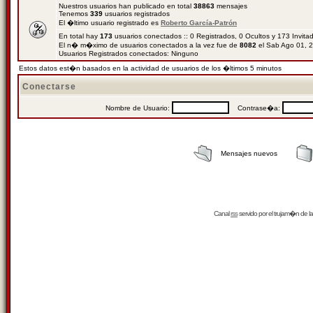
Nuestros usuarios han publicado en total
38863
mensajes
Tenemos
339
usuarios registrados
El �ltimo usuario registrado es
Roberto García-Patrón
En total hay
173
usuarios conectados :: 0 Registrados, 0 Ocultos y 173 Invit
El n� m�ximo de usuarios conectados a la vez fue de
8082
el Sab Ago 01, 
Usuarios Registrados conectados: Ninguno
Estos datos est�n basados en la actividad de usuarios de los �ltimos 5 minutos
Conectarse
Nombre de Usuario:
Contrase�a:
Mensajes nuevos
Canal
rss
servido por el
trujam�n
de la