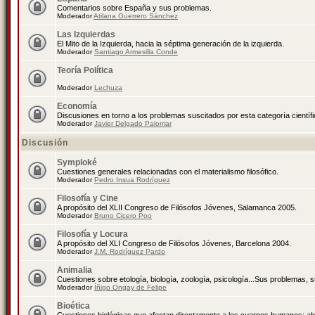
Comentarios sobre España y sus problemas.
Moderador
Atilana Guerrero Sánchez
Las Izquierdas
El Mito de la Izquierda, hacia la séptima generación de la izquierda.
Moderador
Santiago Armesilla Conde
Teoría Política
Moderador
Lechuza
Economía
Discusiones en torno a los problemas suscitados por esta categoría científ
Moderador
Javier Delgado Palomar
Discusión
Symploké
Cuestiones generales relacionadas con el materialismo filosófico.
Moderador
Pedro Insua Rodríguez
Filosofía y Cine
A propósito del XLII Congreso de Filósofos Jóvenes, Salamanca 2005.
Moderador
Bruno Cicero Poo
Filosofía y Locura
A propósito del XLI Congreso de Filósofos Jóvenes, Barcelona 2004.
Moderador
J.M. Rodríguez Pardo
Animalia
Cuestiones sobre etología, biología, zoología, psicología...Sus problemas, 
Moderador
Íñigo Ongay de Felipe
Bioética