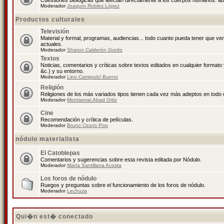
Cuestiones biológicas que afectan directamente a los cuerpos humanos: abo
Moderador
Joaquín Robles López
Productos culturales
Televisión
Material y formal, programas, audiencias... todo cuanto pueda tener que ve
actuales.
Moderador
Sharon Calderón Gordo
Textos
Noticias, comentarios y críticas sobre textos editados en cualquier formato y
&c.) y su entorno.
Moderador
Lino Camprubí Bueno
Religión
Religiones de los más variados tipos tienen cada vez más adeptos en todo 
Moderador
Montserrat Abad Ortiz
Cine
Recomendación y crítica de películas.
Moderador
Bruno Cicero Poo
nódulo materialista
El Catoblepas
Comentarios y sugerencias sobre esta revista editada por Nódulo.
Moderador
María Santillana Acosta
Los foros de nódulo
Ruegos y preguntas sobre el funcionamiento de los foros de nódulo.
Moderador
Lechuza
Qui�n est� conectado