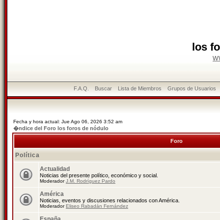
los f
w
F.A.Q.
Buscar
Lista de Miembros
Grupos de Usuarios
Fecha y hora actual: Jue Ago 06, 2026 3:52 am
�ndice del Foro los foros de nódulo
Foro
Política
Actualidad
Noticias del presente político, económico y social.
Moderador
J.M. Rodríguez Pardo
América
Noticias, eventos y discusiones relacionados con América.
Moderador
Eliseo Rabadán Fernández
España