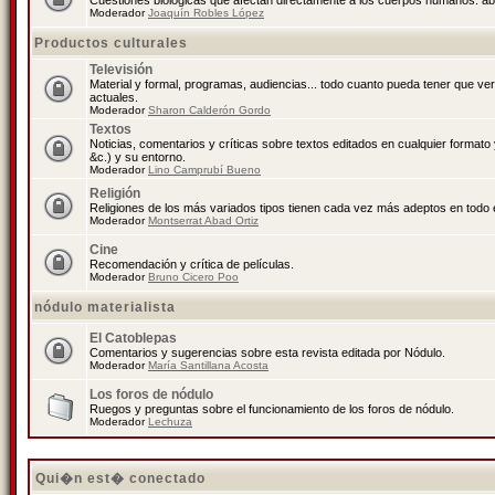
Cuestiones biológicas que afectan directamente a los cuerpos humanos: abo
Moderador
Joaquín Robles López
Productos culturales
Televisión
Material y formal, programas, audiencias... todo cuanto pueda tener que ve
actuales.
Moderador
Sharon Calderón Gordo
Textos
Noticias, comentarios y críticas sobre textos editados en cualquier formato y
&c.) y su entorno.
Moderador
Lino Camprubí Bueno
Religión
Religiones de los más variados tipos tienen cada vez más adeptos en todo 
Moderador
Montserrat Abad Ortiz
Cine
Recomendación y crítica de películas.
Moderador
Bruno Cicero Poo
nódulo materialista
El Catoblepas
Comentarios y sugerencias sobre esta revista editada por Nódulo.
Moderador
María Santillana Acosta
Los foros de nódulo
Ruegos y preguntas sobre el funcionamiento de los foros de nódulo.
Moderador
Lechuza
Qui�n est� conectado