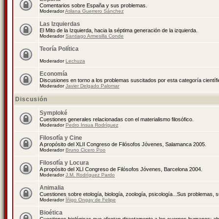
Comentarios sobre España y sus problemas.
Moderador
Atilana Guerrero Sánchez
Las Izquierdas
El Mito de la Izquierda, hacia la séptima generación de la izquierda.
Moderador
Santiago Armesilla Conde
Teoría Política
Moderador
Lechuza
Economía
Discusiones en torno a los problemas suscitados por esta categoría científ
Moderador
Javier Delgado Palomar
Discusión
Symploké
Cuestiones generales relacionadas con el materialismo filosófico.
Moderador
Pedro Insua Rodríguez
Filosofía y Cine
A propósito del XLII Congreso de Filósofos Jóvenes, Salamanca 2005.
Moderador
Bruno Cicero Poo
Filosofía y Locura
A propósito del XLI Congreso de Filósofos Jóvenes, Barcelona 2004.
Moderador
J.M. Rodríguez Pardo
Animalia
Cuestiones sobre etología, biología, zoología, psicología...Sus problemas, 
Moderador
Íñigo Ongay de Felipe
Bioética