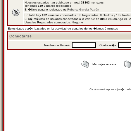
Nuestros usuarios han publicado en total
38863
mensajes
Tenemos
339
usuarios registrados
El �ltimo usuario registrado es
Roberto García-Patrón
En total hay
102
usuarios conectados :: 0 Registrados, 0 Ocultos y 102 Invit
El n� m�ximo de usuarios conectados a la vez fue de
8082
el Sab Ago 01, 
Usuarios Registrados conectados: Ninguno
Estos datos est�n basados en la actividad de usuarios de los �ltimos 5 minutos
Conectarse
Nombre de Usuario:
Contrase�a:
Mensajes nuevos
Canal
rss
servido por el
trujam�n
de la