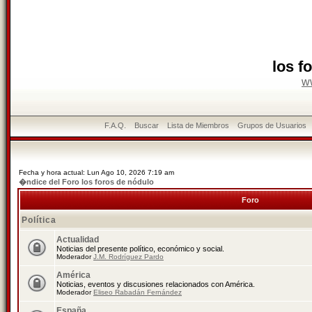
los f
w
F.A.Q.
Buscar
Lista de Miembros
Grupos de Usuarios
Fecha y hora actual: Lun Ago 10, 2026 7:19 am
�ndice del Foro los foros de nódulo
Foro
Política
Actualidad
Noticias del presente político, económico y social.
Moderador
J.M. Rodríguez Pardo
América
Noticias, eventos y discusiones relacionados con América.
Moderador
Eliseo Rabadán Fernández
España