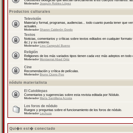
Cuestiones biológicas que afectan directamente a los cuerpos humanos: abo
Moderador
Joaquín Robles López
Productos culturales
Televisión
Material y formal, programas, audiencias... todo cuanto pueda tener que ve
actuales.
Moderador
Sharon Calderón Gordo
Textos
Noticias, comentarios y críticas sobre textos editados en cualquier formato y
&c.) y su entorno.
Moderador
Lino Camprubí Bueno
Religión
Religiones de los más variados tipos tienen cada vez más adeptos en todo 
Moderador
Montserrat Abad Ortiz
Cine
Recomendación y crítica de películas.
Moderador
Bruno Cicero Poo
nódulo materialista
El Catoblepas
Comentarios y sugerencias sobre esta revista editada por Nódulo.
Moderador
María Santillana Acosta
Los foros de nódulo
Ruegos y preguntas sobre el funcionamiento de los foros de nódulo.
Moderador
Lechuza
Qui�n est� conectado