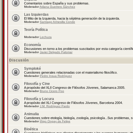
Comentarios sobre España y sus problemas.
Moderador
Atilana Guerrero Sánchez
Las Izquierdas
El Mito de la Izquierda, hacia la séptima generación de la izquierda.
Moderador
Santiago Armesilla Conde
Teoría Política
Moderador
Lechuza
Economía
Discusiones en torno a los problemas suscitados por esta categoría científ
Moderador
Javier Delgado Palomar
Discusión
Symploké
Cuestiones generales relacionadas con el materialismo filosófico.
Moderador
Pedro Insua Rodríguez
Filosofía y Cine
A propósito del XLII Congreso de Filósofos Jóvenes, Salamanca 2005.
Moderador
Bruno Cicero Poo
Filosofía y Locura
A propósito del XLI Congreso de Filósofos Jóvenes, Barcelona 2004.
Moderador
J.M. Rodríguez Pardo
Animalia
Cuestiones sobre etología, biología, zoología, psicología...Sus problemas, 
Moderador
Íñigo Ongay de Felipe
Bioética