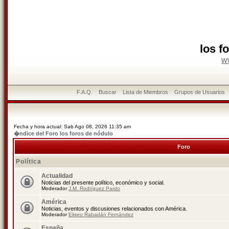
los f
w
F.A.Q.
Buscar
Lista de Miembros
Grupos de Usuarios
Fecha y hora actual: Sab Ago 08, 2026 11:35 am
�ndice del Foro los foros de nódulo
Foro
Política
Actualidad
Noticias del presente político, económico y social.
Moderador
J.M. Rodríguez Pardo
América
Noticias, eventos y discusiones relacionados con América.
Moderador
Eliseo Rabadán Fernández
España