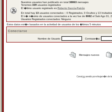
Nuestros usuarios han publicado en total
38863
mensajes
Tenemos
339
usuarios registrados
El �ltimo usuario registrado es
Roberto García-Patrón
En total hay
13
usuarios conectados :: 0 Registrados, 0 Ocultos y 13 Invitado
El n� m�ximo de usuarios conectados a la vez fue de
8082
el Sab Ago 01, 
Usuarios Registrados conectados: Ninguno
Estos datos est�n basados en la actividad de usuarios de los �ltimos 5 minutos
Conectarse
Nombre de Usuario:
Contrase�a:
Mensajes nuevos
Canal
rss
servido por el
trujam�n
de la