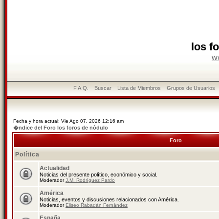
los f
w
F.A.Q.
Buscar
Lista de Miembros
Grupos de Usuarios
Fecha y hora actual: Vie Ago 07, 2026 12:16 am
�ndice del Foro los foros de nódulo
Foro
Política
Actualidad
Noticias del presente político, económico y social.
Moderador
J.M. Rodríguez Pardo
América
Noticias, eventos y discusiones relacionados con América.
Moderador
Eliseo Rabadán Fernández
España