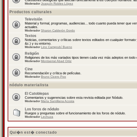
Cuestiones biológicas que afectan directamente a los cuerpos humanos: abo
Moderador
Joaquín Robles López
Productos culturales
Televisión
Material y formal, programas, audiencias... todo cuanto pueda tener que ve
actuales.
Moderador
Sharon Calderón Gordo
Textos
Noticias, comentarios y críticas sobre textos editados en cualquier formato y
&c.) y su entorno.
Moderador
Lino Camprubí Bueno
Religión
Religiones de los más variados tipos tienen cada vez más adeptos en todo 
Moderador
Montserrat Abad Ortiz
Cine
Recomendación y crítica de películas.
Moderador
Bruno Cicero Poo
nódulo materialista
El Catoblepas
Comentarios y sugerencias sobre esta revista editada por Nódulo.
Moderador
María Santillana Acosta
Los foros de nódulo
Ruegos y preguntas sobre el funcionamiento de los foros de nódulo.
Moderador
Lechuza
Qui�n est� conectado