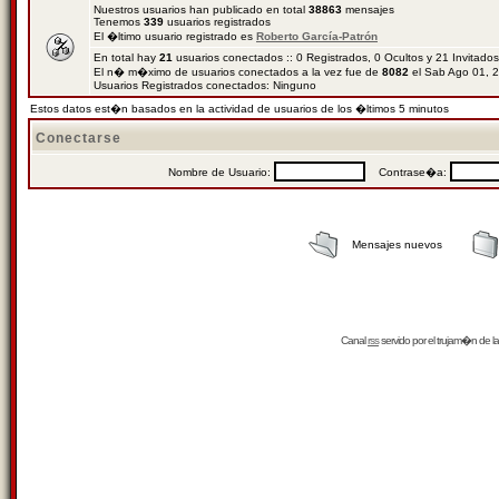
Nuestros usuarios han publicado en total
38863
mensajes
Tenemos
339
usuarios registrados
El �ltimo usuario registrado es
Roberto García-Patrón
En total hay
21
usuarios conectados :: 0 Registrados, 0 Ocultos y 21 Invitado
El n� m�ximo de usuarios conectados a la vez fue de
8082
el Sab Ago 01, 
Usuarios Registrados conectados: Ninguno
Estos datos est�n basados en la actividad de usuarios de los �ltimos 5 minutos
Conectarse
Nombre de Usuario:
Contrase�a:
Mensajes nuevos
Canal
rss
servido por el
trujam�n
de la