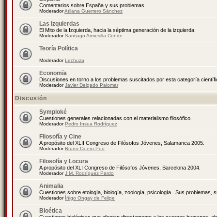
Comentarios sobre España y sus problemas.
Moderador
Atilana Guerrero Sánchez
Las Izquierdas
El Mito de la Izquierda, hacia la séptima generación de la izquierda.
Moderador
Santiago Armesilla Conde
Teoría Política
Moderador
Lechuza
Economía
Discusiones en torno a los problemas suscitados por esta categoría científ
Moderador
Javier Delgado Palomar
Discusión
Symploké
Cuestiones generales relacionadas con el materialismo filosófico.
Moderador
Pedro Insua Rodríguez
Filosofía y Cine
A propósito del XLII Congreso de Filósofos Jóvenes, Salamanca 2005.
Moderador
Bruno Cicero Poo
Filosofía y Locura
A propósito del XLI Congreso de Filósofos Jóvenes, Barcelona 2004.
Moderador
J.M. Rodríguez Pardo
Animalia
Cuestiones sobre etología, biología, zoología, psicología...Sus problemas, 
Moderador
Íñigo Ongay de Felipe
Bioética