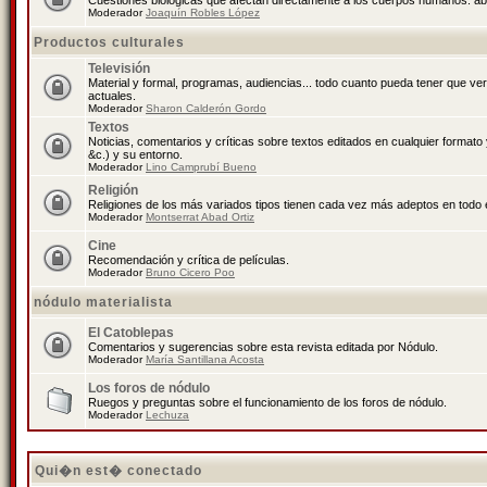
Cuestiones biológicas que afectan directamente a los cuerpos humanos: abo
Moderador
Joaquín Robles López
Productos culturales
Televisión
Material y formal, programas, audiencias... todo cuanto pueda tener que ve
actuales.
Moderador
Sharon Calderón Gordo
Textos
Noticias, comentarios y críticas sobre textos editados en cualquier formato y
&c.) y su entorno.
Moderador
Lino Camprubí Bueno
Religión
Religiones de los más variados tipos tienen cada vez más adeptos en todo 
Moderador
Montserrat Abad Ortiz
Cine
Recomendación y crítica de películas.
Moderador
Bruno Cicero Poo
nódulo materialista
El Catoblepas
Comentarios y sugerencias sobre esta revista editada por Nódulo.
Moderador
María Santillana Acosta
Los foros de nódulo
Ruegos y preguntas sobre el funcionamiento de los foros de nódulo.
Moderador
Lechuza
Qui�n est� conectado