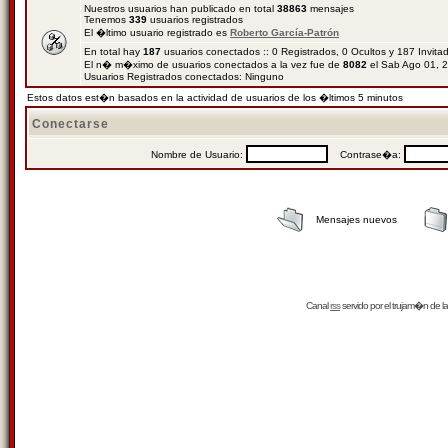
Nuestros usuarios han publicado en total
38863
mensajes
Tenemos
339
usuarios registrados
El �ltimo usuario registrado es
Roberto García-Patrón
En total hay
187
usuarios conectados :: 0 Registrados, 0 Ocultos y 187 Invit
El n� m�ximo de usuarios conectados a la vez fue de
8082
el Sab Ago 01, 
Usuarios Registrados conectados: Ninguno
Estos datos est�n basados en la actividad de usuarios de los �ltimos 5 minutos
Conectarse
Nombre de Usuario:
Contrase�a:
Mensajes nuevos
Canal
rss
servido por el
trujam�n
de la