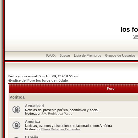
los f
w
F.A.Q.
Buscar
Lista de Miembros
Grupos de Usuarios
Fecha y hora actual: Dom Ago 09, 2026 8:55 am
�ndice del Foro los foros de nódulo
Foro
Política
Actualidad
Noticias del presente político, económico y social.
Moderador
J.M. Rodríguez Pardo
América
Noticias, eventos y discusiones relacionados con América.
Moderador
Eliseo Rabadán Fernández
España