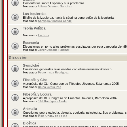
Comentarios sobre España y sus problemas.
Moderador
Atilana Guerrero Sánchez
Las Izquierdas
El Mito de la Izquierda, hacia la séptima generación de la izquierda.
Moderador
Santiago Armesilla Conde
Teoría Política
Moderador
Lechuza
Economía
Discusiones en torno a los problemas suscitados por esta categoría científ
Moderador
Javier Delgado Palomar
Discusión
Symploké
Cuestiones generales relacionadas con el materialismo filosófico.
Moderador
Pedro Insua Rodríguez
Filosofía y Cine
A propósito del XLII Congreso de Filósofos Jóvenes, Salamanca 2005.
Moderador
Bruno Cicero Poo
Filosofía y Locura
A propósito del XLI Congreso de Filósofos Jóvenes, Barcelona 2004.
Moderador
J.M. Rodríguez Pardo
Animalia
Cuestiones sobre etología, biología, zoología, psicología...Sus problemas, 
Moderador
Íñigo Ongay de Felipe
Bioética